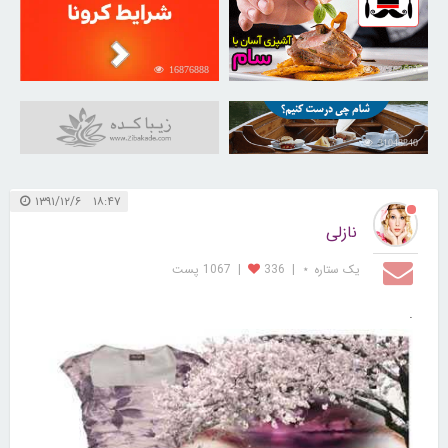
16876888
30263683
31048840
۱۸:۴۷ ۱۳۹۱/۱۲/۶
نازلی
یک ستاره ⋆
|
336
|
1067 پست
.