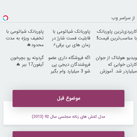
از سراسر وب
کاربردی‌ترین پاوربانک
پاوربانک شیائومی با
پاوربانک شیائومی با
با مناسب‌ترین قیمت❗
قابلیت فست شارژ در
تخفیف ویژه به مدت
زمان های بی برقی⚡
محدود🔥
ویدیو هولناک از جوان
اگه فروشگاه داری عضو
گردونه رو بچرخون
کارتن خوابی که
فروشندگان دیجی پی
آیفون17 ببر 🔥
میلیاردر شد. آموزش
شو 3 میلیارد وام بگیر
رایگان
موضوع قبل
مدل کفش های زنانه مجلسی سال 92 (2013)