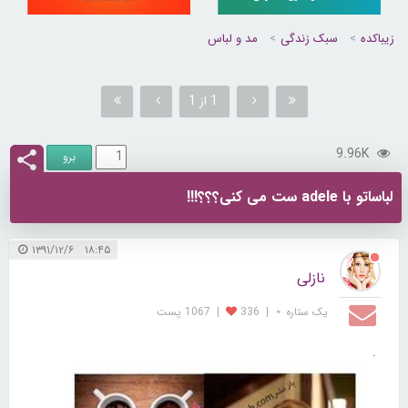
زیباکده
سبک زندگی
مد و لباس
1 از 1
9.96K
لباساتو با adele ست می کنی؟؟؟!!!
۱۸:۴۵ ۱۳۹۱/۱۲/۶
نازلی
یک ستاره ⋆
|
336
|
1067 پست
.