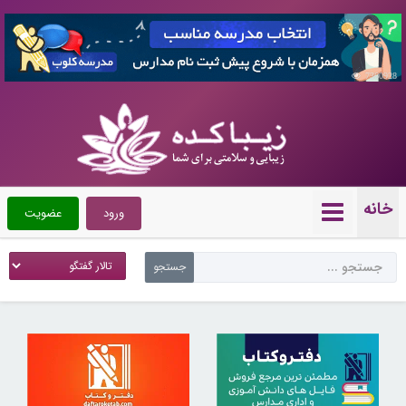
7360928
خانه
ورود
عضویت