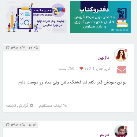
21736978
16885068
۲۲:۳۵ ۱۳۹۱/۱۲/۷
نازنین
کاربر فعال
|
330
|
750 پست
تو تن خودش فکر نکنم اینا قشنگ باشن ولی مدلا رو دوست دارم
لینک مستقیم
گزارش تخلف
۱۰:۰۲ ۱۳۹۱/۱۲/۸
مریم