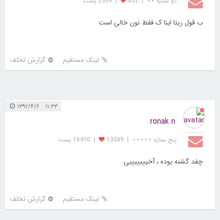
دو ستاره ⋆⋆
|
652
|
2369 پست
ب قول ریتا اینا ک فقط نون خالی است
لینک مستقیم
گزارش تخلف
۱۱:۳۳ ۱۳۹۲/۴/۶
ronak n
پنج ستاره ⋆⋆⋆⋆⋆
|
13389
|
16410 پست
چفد گشنه یوده ، آخیییییییی
لینک مستقیم
گزارش تخلف