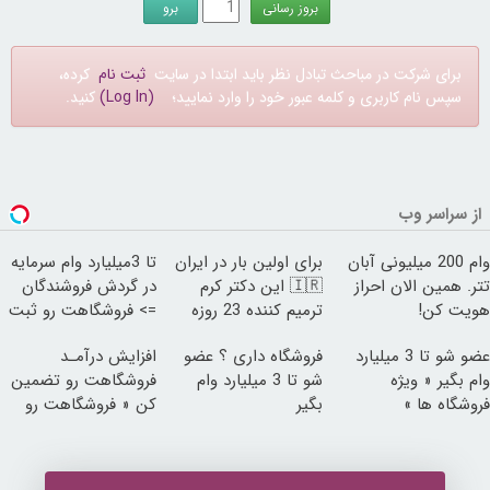
برای شرکت در مباحث تبادل نظر باید ابتدا در سایت
ثبت نام
کرده،
سپس نام کاربری و کلمه عبور خود را وارد نمایید؛
(Log In)
کنید.
از سراسر وب
وام 200 میلیونی آبان
برای اولین بار در ایران
تا 3میلیارد وام سرمایه
تتر. همین الان احراز
🇮🇷 این دکتر کرم
در گردش فروشندگان
هویت کن!
ترمیم کننده 23 روزه
=> فروشگاهت رو ثبت
ساخت!
کن
عضو شو تا 3 میلیارد
فروشگاه داری ؟ عضو
افزایش درآمـد
وام بگیر « ویژه
شو تا 3 میلیارد وام
فروشگاهت رو تضمین
فروشگاه ها »
بگیر
کن « فروشگاهت رو
ثبت کن »