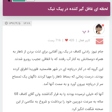
لحظه ای غافل گیر کننده در پیک نیک
۱۳:۲۸ ۱۳۹۲/۴/۵
د پ
کاربر فعال
|
420
|
716 پست
جام نیوز: رادنی کاماف در یک روز آفتابی برای لذت بردن از ناهار به
همراه دوستانش به کنار آب رفتند که با اتفاقی عجیب روبرو شدند.
این گروه که در کنار دریاچه ای در شهر هامستید فلوریدا اطراق کرده
بودند، درست زمانی که بساط ناهار را مهیا کردند ناگهان یک تمساح
سر از دریاچه بیرون آورد و به سمت آنها آمد.
آنها که خیلی ترسیده بودند پا به فرار گذاشتند ولی آقای کاماف 68
ساله به سرعت دوربین خود را برداشت و شروع به عکاسی از این
صحنه شگفت انگیز کرد.