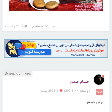
لینک مستقیم
گزارش تخلف
۱۳:۳۵ ۱۳۹۲/۴/۵
حسام صدری
دو ستاره ⋆⋆
|
1297
|
2906 پست
نوش جونش