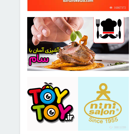
16867372
30254167
30815299