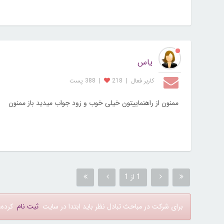
یاس
کاربر فعال
|
218
|
388 پست
ممنون از راهنماییتون خیلی خوب و زود جواب میدید باز ممنون
1 از 1
برای شرکت در مباحث تبادل نظر باید ابتدا در سایت
ثبت نام
کرده، 