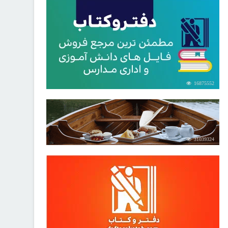
16875552
31039324