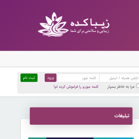
ثبت نام
مرا به خاطر بسپار
کلمه عبورم را فراموش کرده ام!
تبلیغات