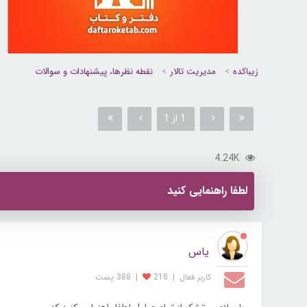
زیباکده
مدیریت تالار
نقطه نظرها، پيشنهادات و سوالات
1 از 1
4.24K
لطفا راهنمایی کنید
یاس
کاربر فعال
|
218
|
388 پست