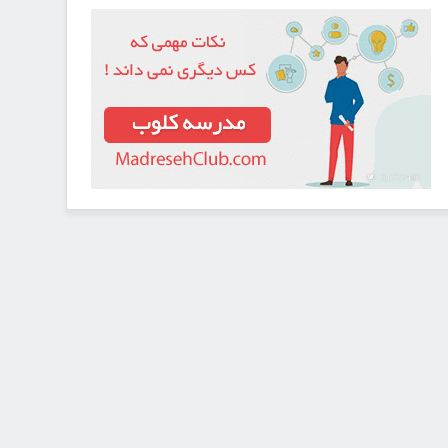
21727462