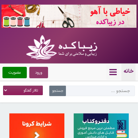
10722528
خانه
ورود
عضویت