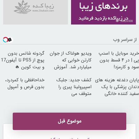
30820308
از سراسر وب
خرید موبایل با اسنپ
ویدیو هولناک از جوان
گردونه شانس بدون
پی | در ۴ قسط بدون
کارتن خوابی که
پوچ از PS5 تا آیفون17
سود و کارمزد!
میلیاردر شد. آموزش
و بیت کوین 🔥
رایگان
پایان دغدغه هزینه های
کشف جدید: جلبک
خداحافظی با کمردرد،
دندان پزشکی با پک
اسپیرولینا پیری را
بدون قرص و آمپول
سفید کننده خانگی
متوقف می
کند50%تخفیف
موضوع قبل