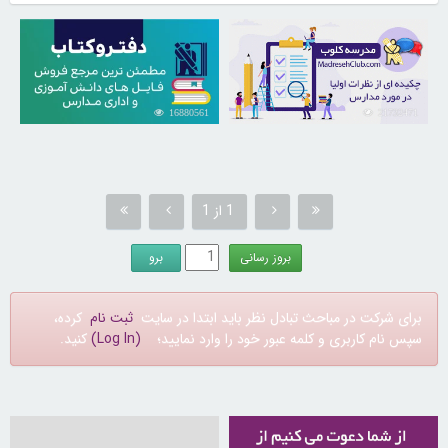
16880561
21732471
1 از 1
برای شرکت در مباحث تبادل نظر باید ابتدا در سایت
ثبت نام
کرده،
سپس نام کاربری و کلمه عبور خود را وارد نمایید؛
(Log In)
کنید.