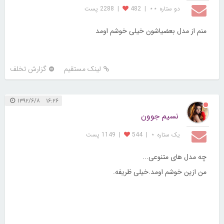
دو ستاره ⋆⋆
|
482
|
2288 پست
منم از مدل بعضیاشون خیلی خوشم اومد
لینک مستقیم
گزارش تخلف
۱۶:۲۶ ۱۳۹۲/۶/۸
نسیم جوون
یک ستاره ⋆
|
544
|
1149 پست
چه مدل های متنوعی...
من ازین خوشم اومد.خیلی ظریفه.