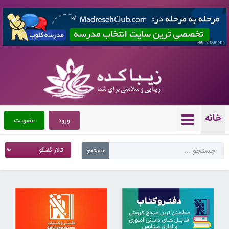
7358242
خانه
ورود
عضویت