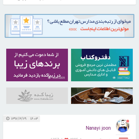
30816809
16877062
31040834
۱۶:۰۳ ۱۳۹۲/۳/۲۹
Nanayi joon