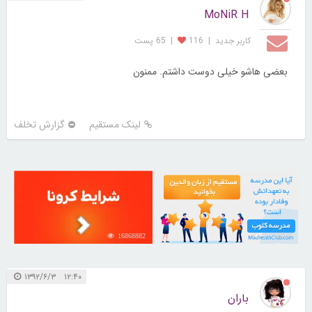
MoNiR H
کاربر جديد
|
116
|
65 پست
بعضی هاشو خیلی دوست داشتم. ممنون
لینک مستقیم
گزارش تخلف
16868882
21728972
۱۲:۴۰ ۱۳۹۲/۶/۳
باران