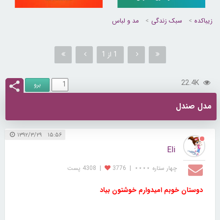
زیباکده
سبک زندگی
مد و لباس
1 از 1
22.4K
مدل صندل
۱۵:۵۶ ۱۳۹۲/۳/۲۹
Eli
چهار ستاره ⋆⋆⋆⋆
|
3776
|
4308 پست
دوستان خوبم امیدوارم خوشتون بیاد