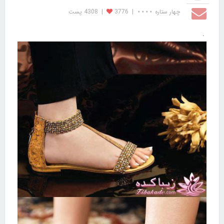
چهار ستاره ⋆⋆⋆⋆
|
3776
|
4308 پست
.