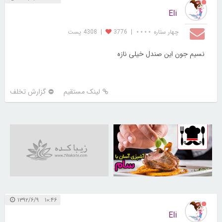
Eli
چهار ستاره ⋆⋆⋆⋆
|
3776
|
4308 پست
نسیم جون این صندل خیلی نازه
لینک مستقیم
گزارش تخلف
30255677
۱۰:۴۶ ۱۳۹۲/۶/۹
Eli