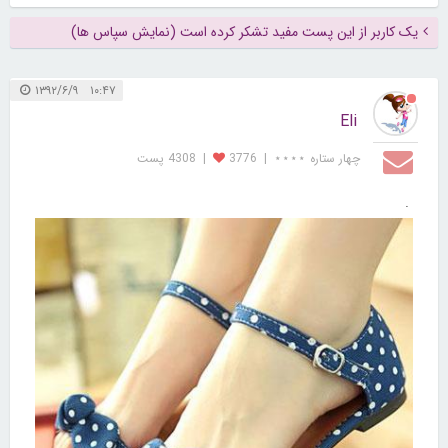
یک کاربر از این پست مفید تشکر کرده است (نمایش سپاس ها)
۱۰:۴۷ ۱۳۹۲/۶/۹
Eli
چهار ستاره ⋆⋆⋆⋆
|
3776
|
4308 پست
.