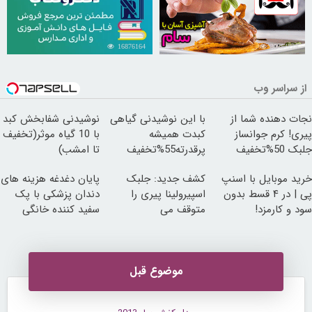
16876164
30254779
از سراسر وب
نجات دهنده شما از
با این نوشیدنی گیاهی
نوشیدنی شفابخش کبد
پیری! کرم جوانساز
کبدت همیشه
با 10 گیاه موثر(تخفیف
جلبک 50%تخفیف
پرقدرته55%تخفیف
تا امشب)
خرید موبایل با اسنپ
کشف جدید: جلبک
پایان دغدغه هزینه های
پی | در ۴ قسط بدون
اسپیرولینا پیری را
دندان پزشکی با پک
سود و کارمزد!
متوقف می
سفید کننده خانگی
کند50%تخفیف
موضوع قبل