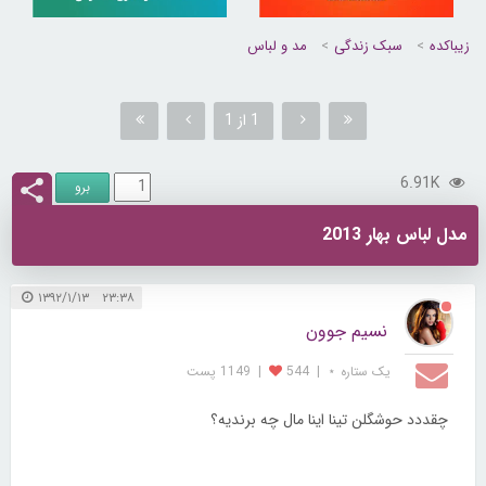
زیباکده
سبک زندگی
مد و لباس
1 از 1
6.91K
مدل لباس بهار 2013
۲۳:۳۸ ۱۳۹۲/۱/۱۳
نسیم جوون
یک ستاره ⋆
|
544
|
1149 پست
چقددد حوشگلن تینا اینا مال چه برندیه؟