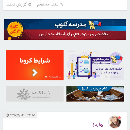
لینک مستقیم
گزارش تخلف
16867984
21728074
31039936
۲۳:۱۵ ۱۳۹۲/۱/۱۴
بهارناز