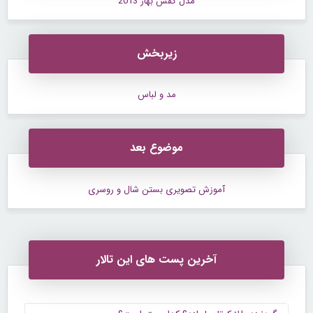
مدل کفش بهار 2013
زیربخش
مد و لباس
موضوع بعد
آموزش تصویری بستن شال و روسری
آخرین پست های این تالار