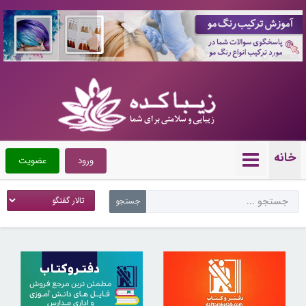
10088525
خانه
ورود
عضویت