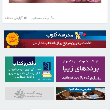
لینک مستقیم
گزارش تخلف
16874634
30814381
31038406