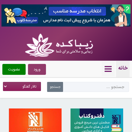
7357451
خانه
ورود
عضویت