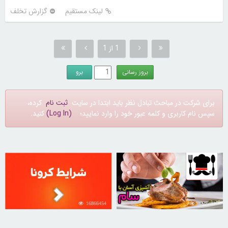
لینک مستقیم
گزارش تخلف
1 از 1
برای شرکت در مباحث تبادل نظر باید ابتدا در سایت
ثبت نام
کرده،
سپس نام کاربری و کلمه عبور خود را وارد نمایید؛
(Log In)
کنید.
16866454
30253249