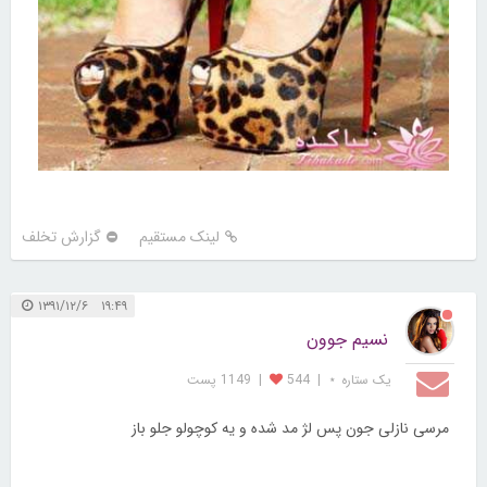
لینک مستقیم
گزارش تخلف
۱۹:۴۹ ۱۳۹۱/۱۲/۶
نسیم جوون
یک ستاره ⋆
|
544
|
1149 پست
مرسی نازلی جون پس لژ مد شده و یه کوچولو جلو باز