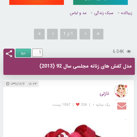
زیباکده
سبک زندگی
مد و لباس
1 از 1
6.04K
مدل کفش های زنانه مجلسی سال 92 (2013)
۱۸:۲۳ ۱۳۹۱/۱۲/۶
نازلی
یک ستاره ⋆
|
336
|
1067 پست
.