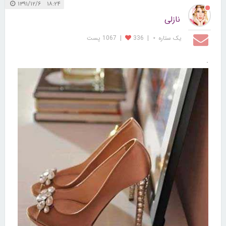
۱۸:۲۴ ۱۳۹۱/۱۲/۶
نازلی
یک ستاره ⋆
|
336
|
1067 پست
.