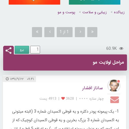
زیباکده
زیبایی و سلامت
پوست و مو
1 از 1
60.9K
مراحل لولایت مو
۰۹:۴۱ ۱۳۹۱/۹/۲۲
ساناز افشار
چهار ستاره ⋆⋆⋆⋆
|
3628
|
4913 پست
1- یک پیمونه پودر دکلره و یه قوطی اکسیدان شماره 3 (البته میتونی
یه اکسیدان شماره 3 بزرگ بخرین و یه قوطی اکسیدان کوچیک که از
اون کوچیکه به عنوان پیمونه استفاده میکنی) به اضافه 5 قطره از انتی