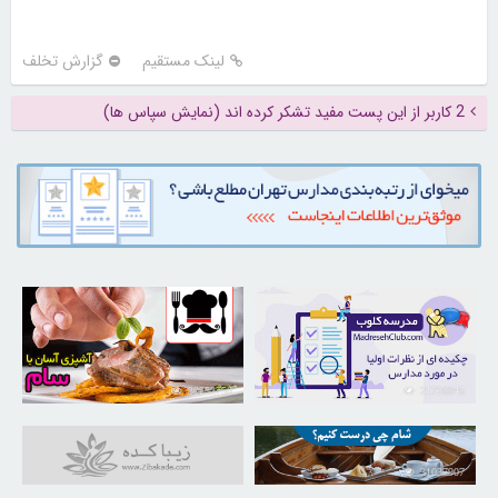
لینک مستقیم
گزارش تخلف
2 کاربر از این پست مفید تشکر کرده اند (نمایش سپاس ها)
30252750
21726045
31037907