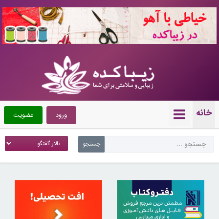
10720435
خانه
ورود
عضویت