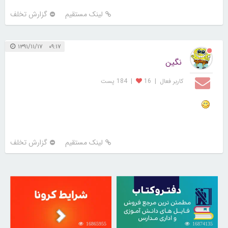
لینک مستقیم
گزارش تخلف
۰۹:۱۷ ۱۳۹۱/۱۱/۱۷
نگین
کاربر فعال
|
16
|
184 پست
لینک مستقیم
گزارش تخلف
16865955
16874135