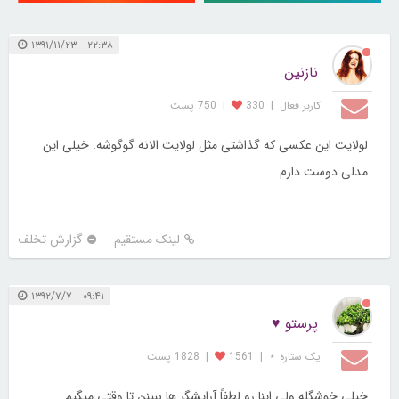
۲۲:۳۸ ۱۳۹۱/۱۱/۲۳
نازنین
کاربر فعال
|
330
|
750 پست
لولایت این عکسی که گذاشتی مثل لولایت الانه گوگوشه. خیلی این
مدلی دوست دارم
لینک مستقیم
گزارش تخلف
۰۹:۴۱ ۱۳۹۲/۷/۷
پرستو ♥
یک ستاره ⋆
|
1561
|
1828 پست
خیلی خوشگله ولی اینا رو لطفاً آرایشگر ها ببینن تا وقتی میگیم