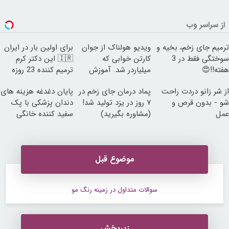
از سراسر وب
ترمیم جای زخم، بخیه و
ویدیو هولناک از جوان
برای اولین بار در ایران
سوختگی فقط در 3
کارتن خوابی که
🇮🇷 این دکتر کرم
هفته!!😍
میلیاردر شد. آموزش
ترمیم کننده 23 روزه
رایگان
ساخت!
از شر زانو دردت راحت
پماد درمان جای زخم در
پایان دغدغه هزینه های
شو - بدون قرص و
۷ روز در یزد تولید شد!
دندان پزشکی با پک
عمل
(مشاوره بگیرید)
سفید کننده خانگی
موضوع قبل
سوالات متداول در زمینه رنگ مو
زیربخش