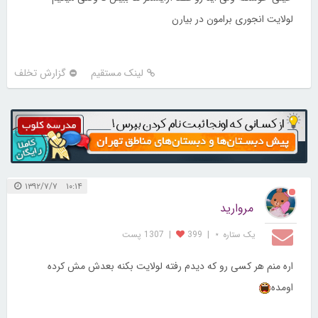
لولایت انجوری برامون در بیارن
لینک مستقیم
گزارش تخلف
۱۰:۱۴ ۱۳۹۲/۷/۷
مروارید
یک ستاره ⋆
|
399
|
1307 پست
اره منم هر کسی رو که دیدم رفته لولایت بکنه بعدش مش کرده
اومده