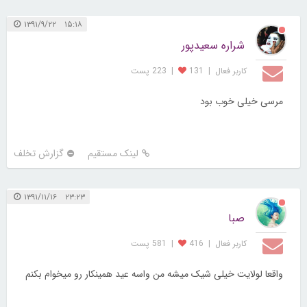
۱۵:۱۸ ۱۳۹۱/۹/۲۲
شراره سعیدپور
کاربر فعال
|
131
|
223 پست
مرسی خیلی خوب بود
لینک مستقیم
گزارش تخلف
۲۳:۲۳ ۱۳۹۱/۱۱/۱۶
صبا
کاربر فعال
|
416
|
581 پست
واقعا لولایت خیلی شیک میشه من واسه عید همینکار رو میخوام بکنم