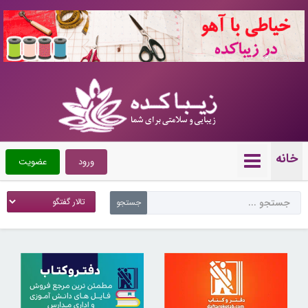
10721283
خانه
ورود
عضویت