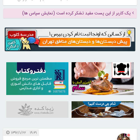
یک کاربر از این پست مفید تشکر کرده است (نمایش سپاس ها)
16876678
30255293
31040450
۱۹:۳۱ ۱۳۹۲/۱/۲۲