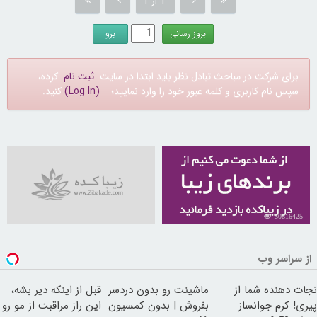
1 از 1
برای شرکت در مباحث تبادل نظر باید ابتدا در سایت
ثبت نام
کرده،
سپس نام کاربری و کلمه عبور خود را وارد نمایید؛
(Log In)
کنید.
30816425
از سراسر وب
نجات دهنده شما از
ماشینت رو بدون دردسر
قبل از اینکه دیر بشه،
پیری! کرم جوانساز
بفروش | بدون کمسیون
این راز مراقبت از مو رو