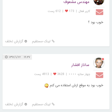
مهندس مشعوف
کاربر فعال
|
173
|
612 پست
خوب بود ؟
لینک مستقیم
گزارش تخلف
۱۹:۳۷ ۱۳۹۲/۱/۲۲
ساناز افشار
چهار ستاره ⋆⋆⋆⋆
|
3628
|
4913 پست
خوب بود به موقع ازش استفاده می کنم
لینک مستقیم
گزارش تخلف