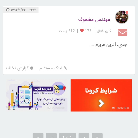
۱۹:۴۱ ۱۳۹۲/۱/۲۲
مهندس مشعوف
کاربر فعال
|
173
|
612 پست
جدي، آفرين عزيزم ...
لینک مستقیم
گزارش تخلف
21728588
16868498