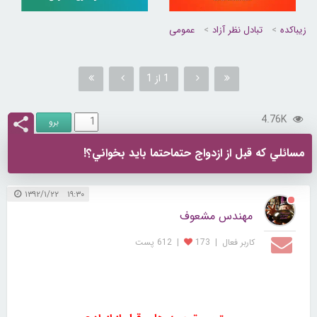
زیباکده
تبادل نظر آزاد
عمومی
1 از 1
4.76K
مسائلي كه قبل از ازدواج حتماحتما بايد بخواني؟!
۱۹:۳۰ ۱۳۹۲/۱/۲۲
مهندس مشعوف
کاربر فعال
|
173
|
612 پست