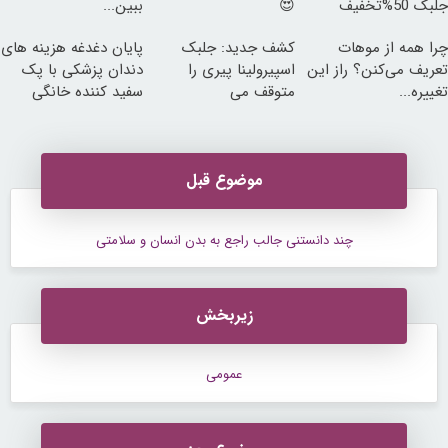
جلبک 50%تخفیف
😍
ببین...
چرا همه از موهات
کشف جدید: جلبک
پایان دغدغه هزینه های
تعریف می‌کنن؟ راز این
اسپیرولینا پیری را
دندان پزشکی با پک
تغییره...
متوقف می
سفید کننده خانگی
کند50%تخفیف
موضوع قبل
چند دانستنی جالب راجع به بدن انسان و سلامتی
زیربخش
عمومی