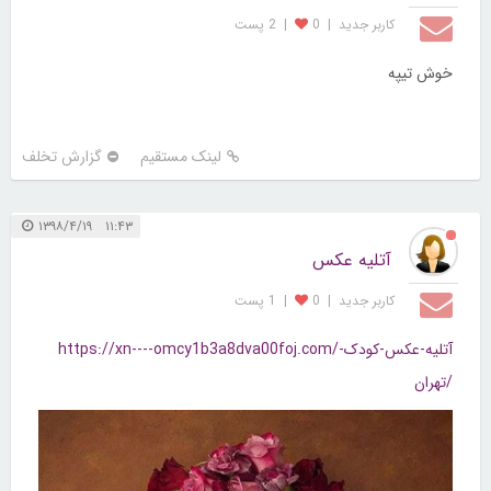
کاربر جديد
|
0
|
2 پست
خوش تیپه
لینک مستقیم
گزارش تخلف
۱۱:۴۳ ۱۳۹۸/۴/۱۹
آتلیه عکس
کاربر جديد
|
0
|
1 پست
https://xn----omcy1b3a8dva00foj.com/آتلیه-عکس-کودک-
تهران/