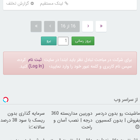
لینک مستقیم
گزارش تخلف
16 از 16
برای شرکت در مباحث تبادل نظر باید ابتدا در سایت
ثبت نام
کرده،
سپس نام کاربری و کلمه عبور خود را وارد نمایید؛
(Log In)
کنید.
از سراسر وب
ماشینت رو بدون دردسر
دوربین مداربسته 360
سرمایه گذاری بدون
بفروش | بدون کمسیون
درجه | نصب آسان و
ریسک با سود 38 درصد
😍
راحت
سالانه📈