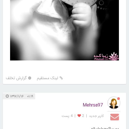
لینک مستقیم
گزارش تخلف
۰۱:۱۹ ۱۳۹۷/۱/۱۶
Mehrsa97
کاربر جديد
|
2
|
4 پست
مهرساکوچولو۱ساله