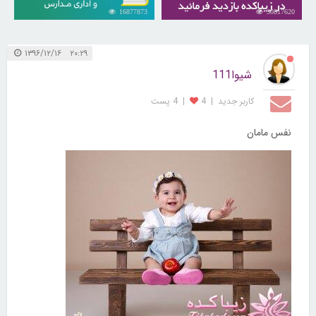
16877873
30817620
۲۰:۲۹ ۱۳۹۶/۱۲/۱۶
شیوا111
کاربر جديد
|
4
|
4 پست
نفس مامان