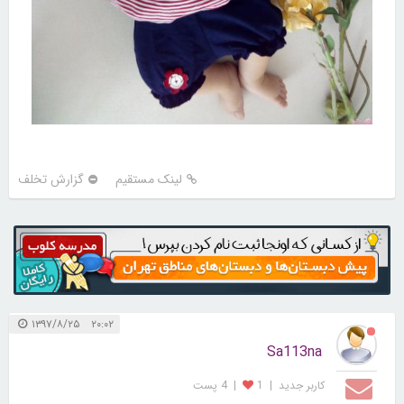
لینک مستقیم
گزارش تخلف
۲۰:۰۲ ۱۳۹۷/۸/۲۵
Sa113na
کاربر جديد
|
1
|
4 پست