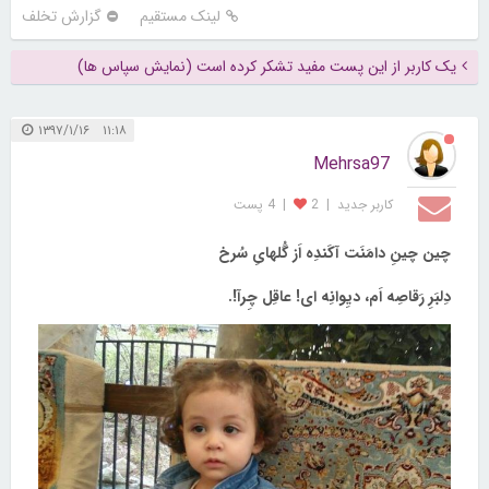
لینک مستقیم
گزارش تخلف
یک کاربر از این پست مفید تشکر کرده است (نمایش سپاس ها)
۱۱:۱۸ ۱۳۹۷/۱/۱۶
Mehrsa97
کاربر جديد
|
2
|
4 پست
چین چینِ دامَنَت آکَندِه اَز گُلهایِ سُرخ
دِلبَرِ رَقاصِه اَم، دیِوانِه ای! عاقِل چِرآ!.