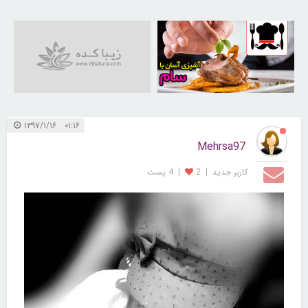
30256488
۰۱:۱۶ ۱۳۹۷/۱/۱۶
Mehrsa97
کاربر جديد
|
2
|
4 پست