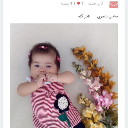
کاربر جديد
|
1
|
4 پست
ساحل ناصری ناناز گلم