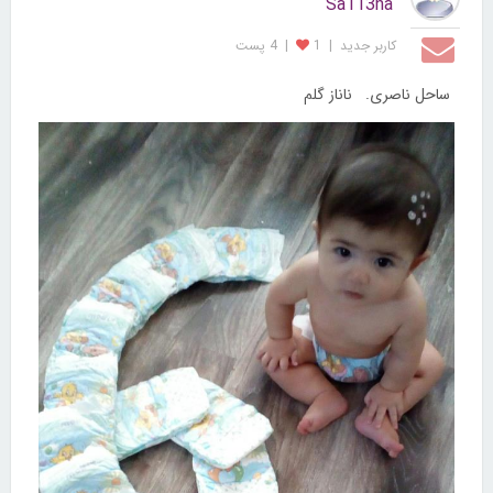
Sa113na
کاربر جديد
|
1
|
4 پست
ساحل ناصری. ناناز گلم