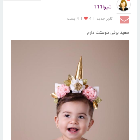
شیوا111
کاربر جديد
|
4
|
4 پست
سفید برفی دوستت دارم