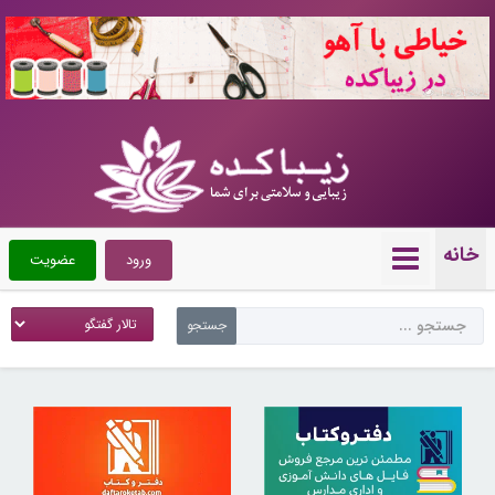
10721680
خانه
ورود
عضویت