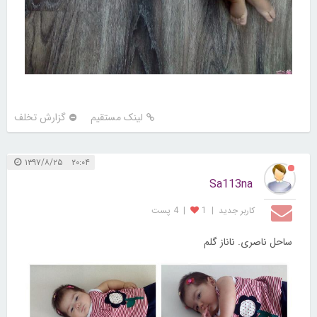
لینک مستقیم
گزارش تخلف
۲۰:۰۴ ۱۳۹۷/۸/۲۵
Sa113na
کاربر جديد
|
1
|
4 پست
ساحل ناصری. ناناز گلم