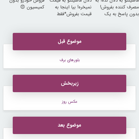
ماشینتو به دلال نده! به
دلال ماشینتو به قیمت
فروش خودرو بدون
مصرف کننده بفروش!
نمیخره! بیا اینجا به
کمیسیون 😍
بدون پاسخ به یک
قیمت بفروش*فقط
تماس
خریدار واقعی*
موضوع قبل
بلورهای برف
زیربخش
عکس روز
موضوع بعد