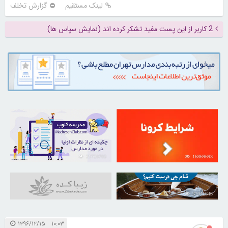
لینک مستقیم
گزارش تخلف
2 کاربر از این پست مفید تشکر کرده اند (نمایش سپاس ها)
21729783
16869693
31041645
۱۰:۰۳ ۱۳۹۶/۱۲/۱۵