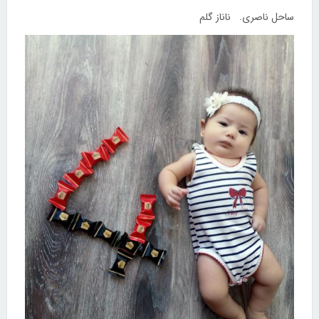
ساحل ناصری. ناناز گلم