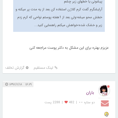
پیشونی یا خطهای زیر چشم
آرایشگرم گفت کرم کلاژن استفاده کن بعد از یه مدت پر میکنه و
خطش محو میشه؛ولی بعد از 1هفته پوستم نواحی که کرم زدم
زبر و خشک شده؛خواهش میکنم راهنمایی کنید...
عزیزم بهتره برای این مشکل به دکتر پوست مراجعه کنی
لینک مستقیم
گزارش تخلف
۱۶:۲۹ ۱۳۹۲/۲/۱۸
باران
دو ستاره ⋆⋆
|
482
|
2288 پست