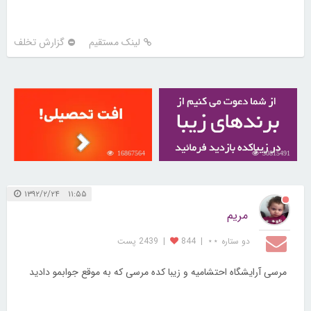
لینک مستقیم
گزارش تخلف
16867564
30815491
۱۱:۵۵ ۱۳۹۲/۲/۲۴
مریم
دو ستاره ⋆⋆
|
844
|
2439 پست
مرسی آرایشگاه احتشامیه و زیبا کده مرسی که به موقع جوابمو دادید