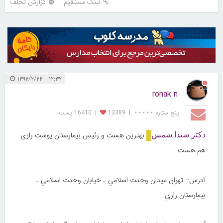
لینک مستقیم
گزارش تخلف
۱۲:۳۲ ۱۳۹۲/۲/۲۴
ronak n
پنج ستاره ⋆⋆⋆⋆⋆
|
13389
|
16410 پست
بهترین هست و رئیس بیمارستان پوست رازی
دکتر شیدا شمس
هم هست
آدرس:: تهران ميدان وحدت اسلامي ـ خيابان وحدت اسلامي ـ
بيمارستان رازي