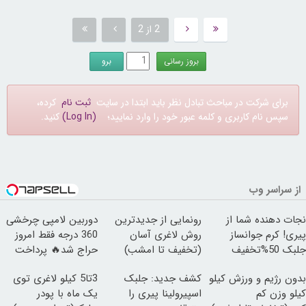
2 از 2
برای شرکت در مباحث تبادل نظر باید ابتدا در سایت
ثبت نام
کرده،
سپس نام کاربری و کلمه عبور خود را وارد نمایید؛
(Log In)
کنید.
از سراسر وب
نجات دهنده شما از
رونمایی از جدیدترین
دوربین لامپی چرخشی
پیری! کرم جوانساز
روش لاغری آسان
360 درجه فقط امروز
جلبک 50%تخفیف
(تخفیف تا امشب)
حراج شد🔥 پرداخت
درب منزل
بدون رژیم و ورزش کیلو
کشف جدید: جلبک
3تا5 کیلو لاغری توی
کیلو وزن کم
اسپیرولینا پیری را
یک ماه با پودر