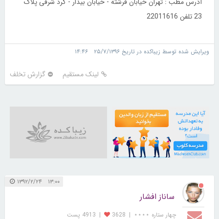
آدرس مطب : تهران خيابان فرشته - خيابان بيدار - گرد شرقی پلاک
23 تلفن 22011616
ویرایش شده توسط زیباکده در تاریخ ۲۵/۷/۱۳۹۶ ۱۴:۴۶
لینک مستقیم
گزارش تخلف
21727654
۱۳:۰۰ ۱۳۹۲/۲/۲۴
ساناز افشار
چهار ستاره ⋆⋆⋆⋆
|
3628
|
4913 پست