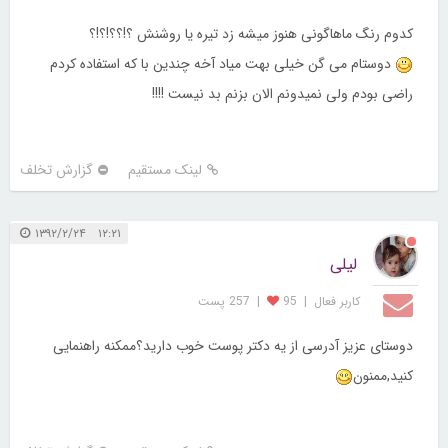
کدوم رنگ ماهاگونی هنوز میشه زد تیره یا روشنش ؟!؟؟!؟!؟
دوستام می گن خیلی بهت میاد آخه چندین با که استفاده کردم
راضی بودم ولی نمیدونم الان بزنم بد نیست !!!!
لینک مستقیم
گزارش تخلف
۱۲:۲۱ ۱۳۹۲/۲/۲۴
لیلی
کاربر فعال
|
95
|
257 پست
دوستای عزیز آدرسی از یه دکتر پوست خوب دارید؟ممکنه راهنمایی
کنید,ممنون