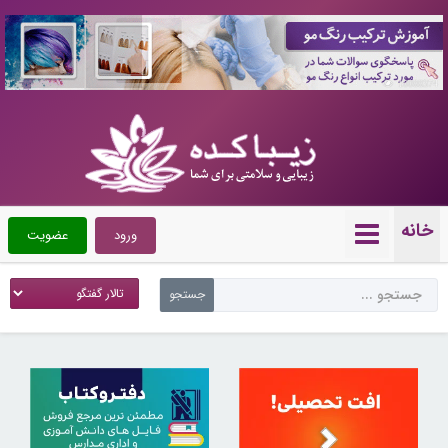
10088374
خانه
ورود
عضویت