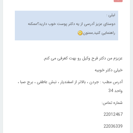
لیلی :
دوستای عزیز آدرسی از یه دکتر پوست خوب دارید؟ممکنه
راهنمایی کنید,ممنون
عزیزم من دکتر فرح وکیل رو بهت کعرفی می کنم.
خیلی دکتر خوبیه
آدرس مطب : جردن ، بالاتر از اسفندیار ، نبش عاطفی ، برج صبا ،
واحد 34
شماره تماس:
22012467
22036339