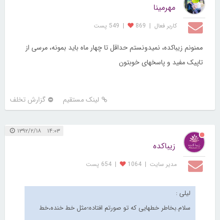
مهرمینا
کاربر فعال
|
869
|
549 پست
ممنونم زیباکده، نمیدونستم حداقل تا چهار ماه باید بمونه، مرسی از
تاپیک مفید و پاسخهای خوبتون
لینک مستقیم
گزارش تخلف
۱۴:۰۳ ۱۳۹۲/۲/۱۸
زیباکده
مدیر سایت
|
1064
|
654 پست
لیلی :
سلام.بخاطر خطهایی که تو صورتم افتاده؛مثل خط خنده،خط