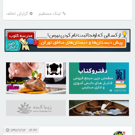
لینک مستقیم
گزارش تخلف
30254359
16875744
31039516
۱۴:۴۶ ۱۳۹۲/۲/۱۳