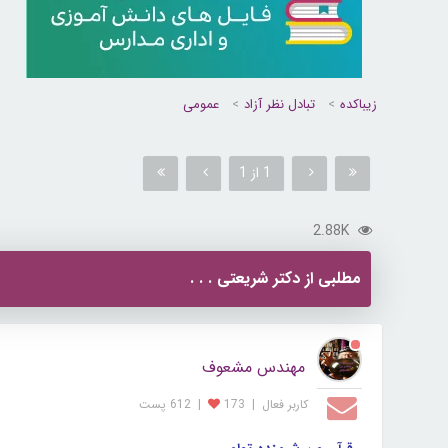
زیباکده
تبادل نظر آزاد
عمومی
1 از 1
2.88K
مطلبی از دکتر شریعتی . . .
مهندس مشعوف
کاربر فعال
|
173
|
612 پست