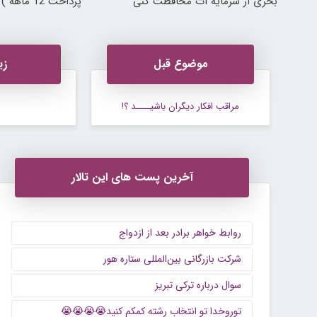
بخری از سرمایه ات محافظت کنی
پرداخت 12 ماهه )
موضوع قبل
زی
مراقب افکار دیگران باشیــــد ؟!
آخرین پست های این تالار
روابط خواهر برادر بعد از ازدواج
شرکت بازرگانی بین‌المللی ستاره هور
سوال درباره ترکی تبریز
توروخدا تو انتخاب رشته کمکم کنید😭😭😭😭