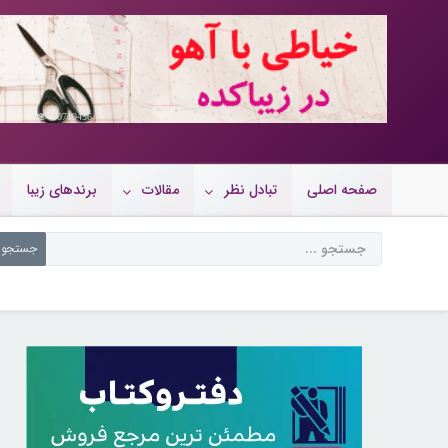
10719456
صفحه اصلی
تبادل نظر
مقالات
برندهای زیبا