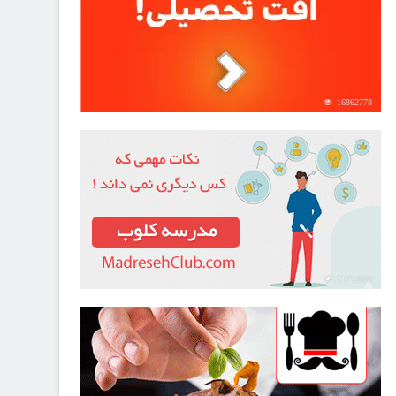
16862778
21722868