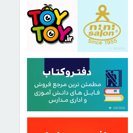
30810705
16870958