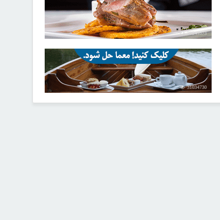
30249573
31034730