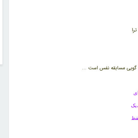
ترا
 گویی مسابقه نفس است ...
ای
‌یک
فظ