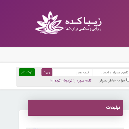
ثبت نام
مرا به خاطر بسپار
کلمه عبورم را فراموش کرده ام!
تبلیغات