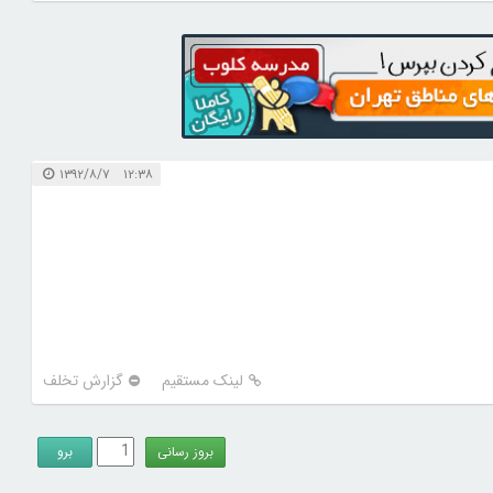
۱۲:۳۸ ۱۳۹۲/۸/۷
لینک مستقیم
گزارش تخلف