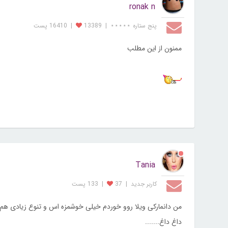
ronak n
پنج ستاره ⋆⋆⋆⋆⋆
|
13389
|
16410 پست
ممنون از این مطلب
Tania
کاربر جديد
|
37
|
133 پست
من دانمارکی ویلا روو خوردم خیلی خوشمزه اس و تنوع زیادی هم 
داغ داغ.......