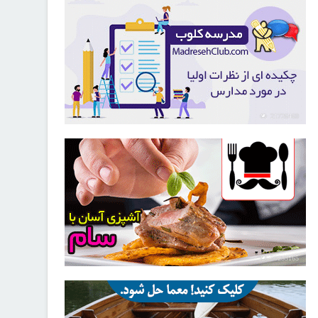
21726460
30253165