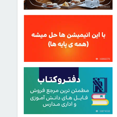
31038322
16866370
16874550