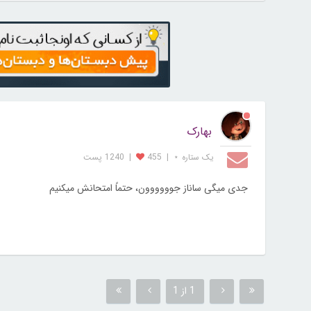
بهارک
یک ستاره ⋆
|
455
|
1240 پست
جدی میگی ساناز جوووووون، حتماً امتحانش میکنیم
1 از 1