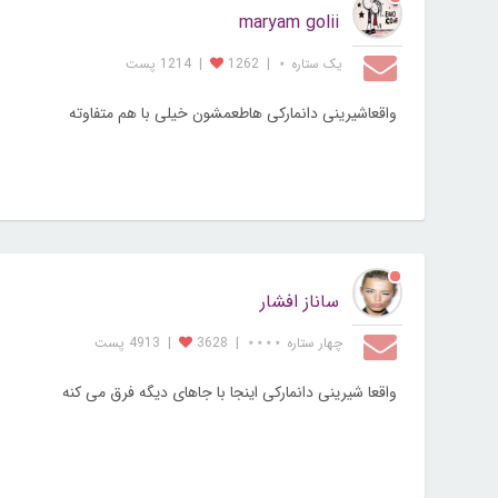
maryam golii
یک ستاره ⋆
|
1262
|
1214 پست
واقعاشیرینی دانمارکی هاطعمشون خیلی با هم متفاوته
ساناز افشار
چهار ستاره ⋆⋆⋆⋆
|
3628
|
4913 پست
واقعا شیرینی دانمارکی اینجا با جاهای دیگه فرق می کنه