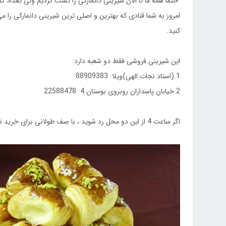
حتما همه ما تا الان شیرینی دانمارکی را تست کردیم ولی تعداد 
امروز به شما قنادی که بهترین و اصلی ترین شیرینی دانمارکی را م
کنید.
این شیرینی فروشی فقط دو شعبه دارد:
1.(استاد نجات الهی)ویلا 88909383
2.خیابان پاسداران روبروی بوستان 4 22588478
اگر ساعت 4 از این دو محل رد شوید ، با صف طولانی برای خرید شیرینی دانمارکی شکری تازه این قنادی مواجه می شوید.