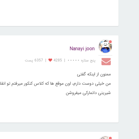
Nanayi joon
پنج ستاره ⋆⋆⋆⋆⋆
|
4285
|
6357 پست
ممنون از اینکه گفتی
من خیلی دوست دارم، اون موقع ها که کلاس کنکور میرفتم تو ان
شیرینی دانمارکی میفروشن