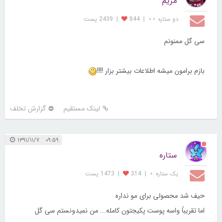
مریم
دو ستاره ⋆⋆
|
844
|
2439 پست
سی گل ممنونم
بازم برامون میشه اطلاعات بیشتر بزار !!!!
لینک مستقیم
گزارش تخلف
۰۹:۵۹ ۱۳۹۱/۱۱/۷
ستاره
یک ستاره ⋆
|
314
|
1473 پست
حیف شد محصولی برای مو نداره
اما تقریباً واسه پوست پکیجتون کامله... من نمیدونستم سی گل