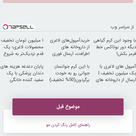
از سراسر وب
با وجود این کرم گیاهی
خریدآمپول‌های لاغری
۱ میلیون تومان تخفیف
دیگه دور بوتاکس خط
از داروخانه های
محصولات لاغری؛ یک
قرمز بکش!
اطرافت، ارسال فوری
قدم نزدیک‌تر به شروع
همراه با پک یخ!
کاهش وزن
آمپول های لاغری با
با این کرم جوانساز،
پایان دغدغه هزینه های
یک میلیون تخفیف |
جوانی رو به خودت
دندان پزشکی با پک
ارسال از داروخانه های
برگردون(50% تخفیف)
سفید کننده خانگی
معتبر
موضوع قبل
راهنمای کامل رنگ کردن مو