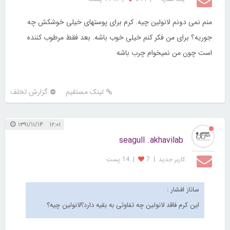
منم نمی دونم لانولین چیه. کرم برای پوستهای خیلی خوشکش چه
جوریه؟ برای من فکر کنم خیلی خوب باشه. بعد فقط مرطوب کننده
است چون من نمیخوام چرب باشه
لینک مستقیم
گزارش تخلف
۱۲:۰۱ ۱۳۹۱/۱۱/۱۴
seagull .akhavilab
کاربر جديد
|
7
|
14 پست
ساناز افشار :
این کرم فاقد لانولین چه تفاوتی به بقیه دارد؟لانولین چیه؟