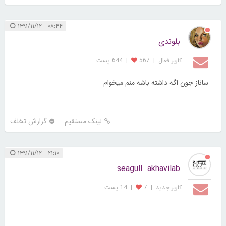
۰۸:۴۴ ۱۳۹۱/۱۱/۱۲
بلوندی
کاربر فعال
|
567
|
644 پست
ساناز جون اگه داشته باشه منم میخوام
لینک مستقیم
گزارش تخلف
۲۱:۱۰ ۱۳۹۱/۱۱/۱۲
seagull .akhavilab
کاربر جديد
|
7
|
14 پست