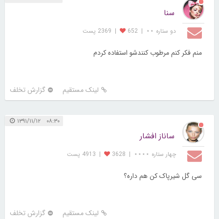
سنا
دو ستاره ⋆⋆
|
652
|
2369 پست
منم فکر کنم مرطوب کنندشو استفاده کردم
لینک مستقیم
گزارش تخلف
۰۸:۳۰ ۱۳۹۱/۱۱/۱۲
ساناز افشار
چهار ستاره ⋆⋆⋆⋆
|
3628
|
4913 پست
سی گل شیرپاک کن هم داره؟
لینک مستقیم
گزارش تخلف