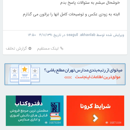
خوشحال میشم به سئوالات پاسخ بدم
البته به زودی عکس و توضیحات کامل انها را براتون می گذارم
ویرایش شده توسط seagull .akhavilab در تاریخ ۴/۱۱/۱۳۹۱ ۱۴:۵۰
لینک مستقیم
گزارش تخلف
16879284
16871104