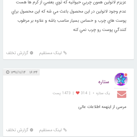
عزيزم لانولين همون چربي حيوانيه كه توي بعضي از كرم ها هست
عدم وجود لانولين در اين محصول باعث مي شه كه اين محصول براي
پوست هاي چرب و حساس بسيار مناسب باشه و علاوه بر مرطوب
كنندگي پوست رو چرب نمي كنه
لینک مستقیم
گزارش تخلف
۱۶:۳۴ ۱۳۹۱/۱۱/۱۴
ستاره
یک ستاره ⋆
|
314
|
1473 پست
مرسی از اینهمه اطلاعات عالی
لینک مستقیم
گزارش تخلف