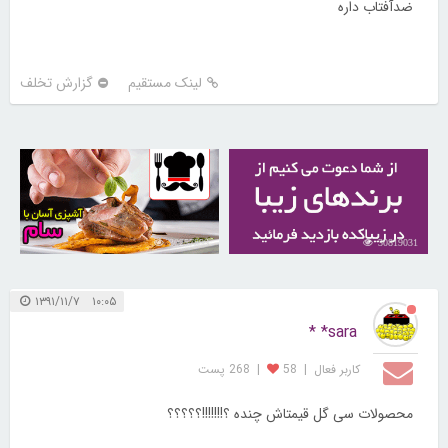
ضدآفتاب داره
لینک مستقیم
گزارش تخلف
30257899
30819031
۱۰:۰۵ ۱۳۹۱/۱۱/۷
sara* *
کاربر فعال
|
58
|
268 پست
محصولات سی گل قیمتاش چنده ؟!!!!!!!؟؟؟؟؟