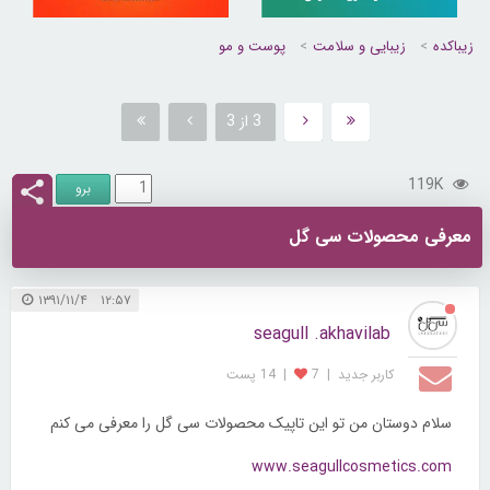
زیباکده
زیبایی و سلامت
پوست و مو
3 از 3
119K
معرفی محصولات سی گل
۱۲:۵۷ ۱۳۹۱/۱۱/۴
seagull .akhavilab
کاربر جديد
|
7
|
14 پست
سلام دوستان من تو این تاپیک محصولات سی گل را معرفی می کنم
www.seagullcosmetics.com