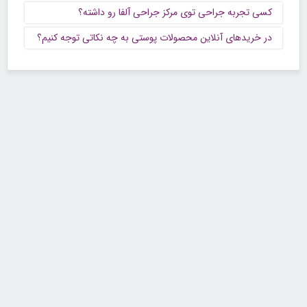
کسی تجربه جراحی توی مرکز جراحی آلفا رو داشته؟
در خریدهای آنلاین محصولات پوستی به چه نکاتی توجه کنیم؟
تماس با ما
تلفن : ۲۲۶۸۹۶۴۳ (۰۲۱)
شنبه تا چهارشنبه از ساعت 9 تا 5 منتظر شنیدن صدای گرم شما هستیم.
همچنین برای درج آگهی، مشاوره برای توسعه کسب و کارتان با ما تماس بگیرید.
ایمیل: info[@]zibakade[dot]com