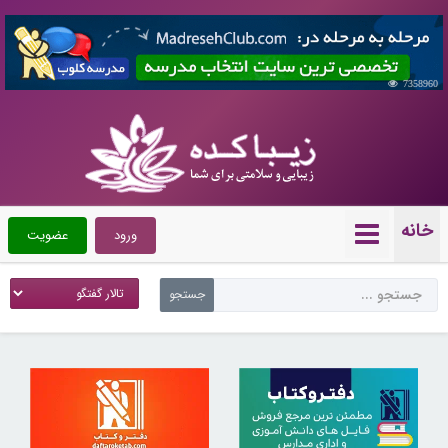
7358960
خانه
ورود
عضویت