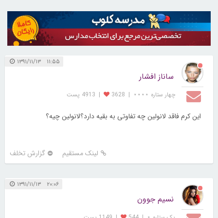
۱۱:۵۵ ۱۳۹۱/۱۱/۱۳
ساناز افشار
چهار ستاره ⋆⋆⋆⋆
|
3628
|
4913 پست
این کرم فاقد لانولین چه تفاوتی به بقیه دارد؟لانولین چیه؟
لینک مستقیم
گزارش تخلف
۲۰:۰۶ ۱۳۹۱/۱۱/۱۳
نسیم جوون
یک ستاره ⋆
|
544
|
1149 پست