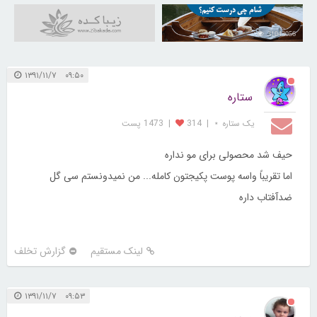
31043056
۰۹:۵۰ ۱۳۹۱/۱۱/۷
ستاره
یک ستاره ⋆
|
314
|
1473 پست
حیف شد محصولی برای مو نداره
اما تقریباً واسه پوست پکیجتون کامله... من نمیدونستم سی گل
ضدآفتاب داره
لینک مستقیم
گزارش تخلف
۰۹:۵۳ ۱۳۹۱/۱۱/۷