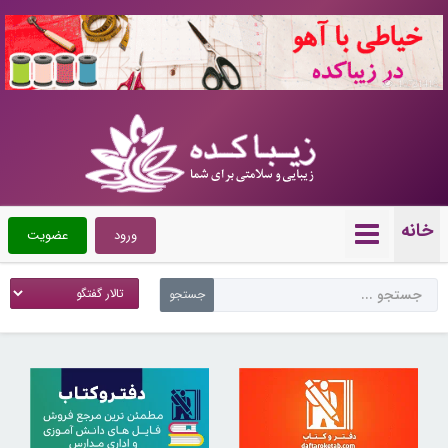
10721416
خانه
ورود
عضویت