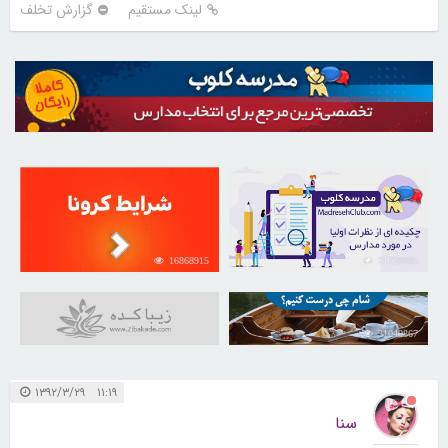
لینک مستقیم
گزارش تخلف
16868915
21729005
31040867
۱۱:۱۹ ۱۳۹۲/۳/۲۹
سنا