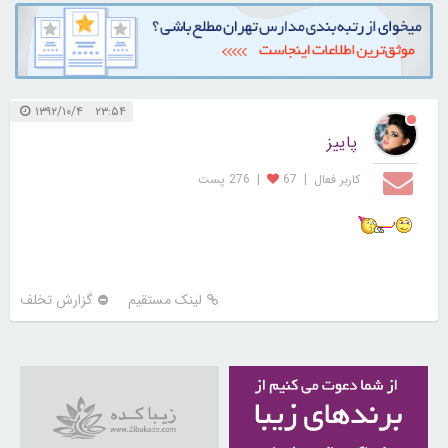
۲۳:۵۴ ۱۳۹۲/۱۰/۴
پاییز
کاربر فعال
|
67
|
276 پست
لینک مستقیم
گزارش تخلف