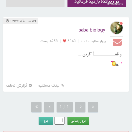
30816842
۰۰:۵۹ ۱۳۹۲/۱۰/۵
saba biology
چهار ستاره ⋆⋆⋆⋆
|
6343
|
4258 پست
واقعــــــــــــاً آفرین....
لینک مستقیم
گزارش تخلف
1 از 1