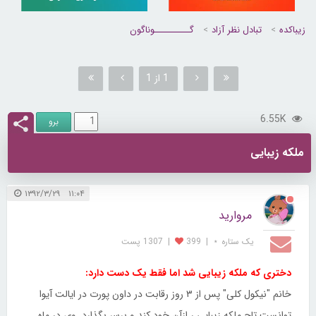
زیباکده
تبادل نظر آزاد
گــــــــــوناگون
1 از 1
6.55K
ملکه زیبایی
۱۱:۰۴ ۱۳۹۲/۳/۲۹
مروارید
یک ستاره ⋆
|
399
|
1307 پست
دختری که ملکه زیبایی شد اما فقط یک دست دارد:
خانم "نیکول کلی" پس از ۳ روز رقابت در داون پورت در ایالت آیوا
توانست تاج ملکه زیبایی ر ازآن خود کند و برسر بگذارد. وی در ماه