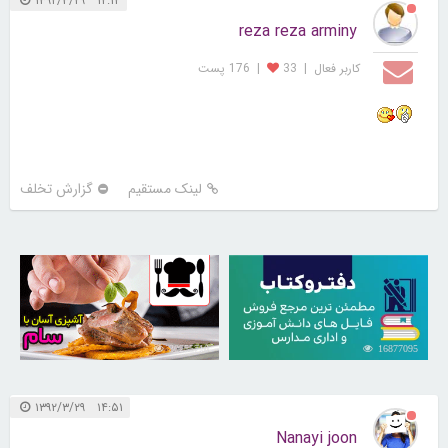
۱۲:۱۲ ۱۳۹۲/۳/۲۹
reza reza arminy
کاربر فعال
|
33
|
176 پست
لینک مستقیم
گزارش تخلف
30255710
16877095
۱۴:۵۱ ۱۳۹۲/۳/۲۹
Nanayi joon