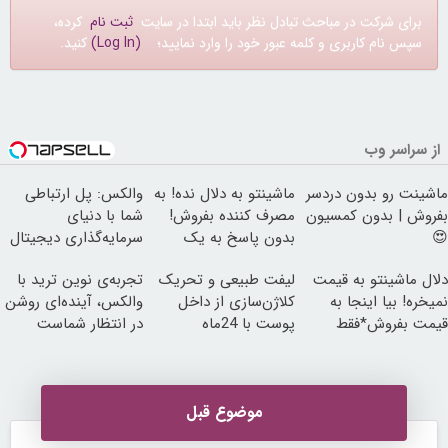
برای شرکت در مباحث تبادل نظر باید ابتدا در سایت
ثبت نام
کرده،
سپس نام کاربری و کلمه عبور خود را وارد نمایید؛
(Log In)
کنید.
از سراسر وب
ماشینت رو بدون دردسر
ماشینتو به دلال نده! به
والکس: پل ارتباطی
بفروش | بدون کمسیون
مصرف کننده بفروش!
شما با دنیای
😍
بدون پاسخ به یک
سرمایه‌گذاری دیجیتال
تماس
دلال ماشینتو به قیمت
لیفت طبیعی و تحریک
تجربه‌ی نوین ترید با
نمیخره! بیا اینجا به
کلاژن‌سازی از داخل
والکس، آینده‌ای روشن
قیمت بفروش*فقط
پوست با 24ماه
در انتظار شماست
خریدار واقعی*
ماندگاری ✅ جوان شو
موضوع قبل