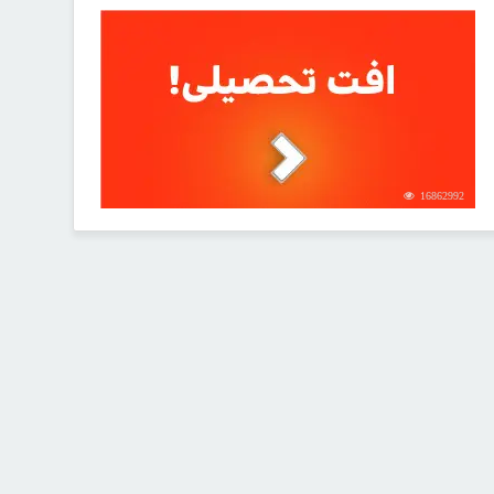
16862992