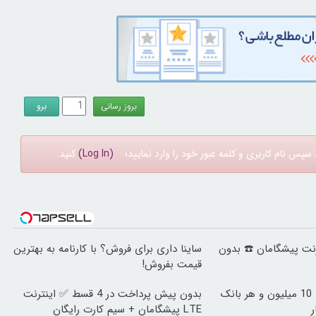
سپس نام کاربری و کلمه عبور خود را وارد نمایید؛
(Log In)
کنید.
ینترنت پیشگامان ☎️ بدون
ساینا داری برای فروش؟ با کارنامه به بهترین
قیمت بفروش!
وقت تغییره😍😍 با 10 میلیون و هر بانک
بدون پیش پرداخت در 4 قسط ✅ اینترنت
ر
LTE پیشگامان + سیم کارت رایگان