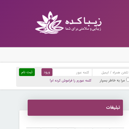
ثبت نام
مرا به خاطر بسپار
کلمه عبورم را فراموش کرده ام!
تبلیغات