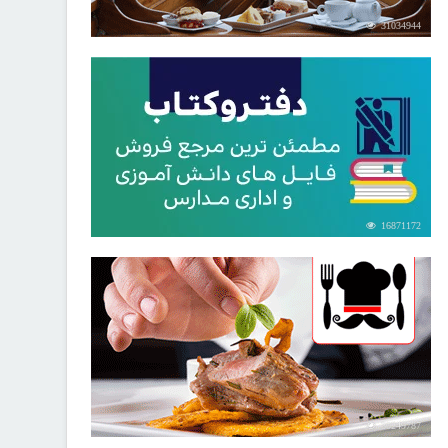
31034944
16871172
30249787