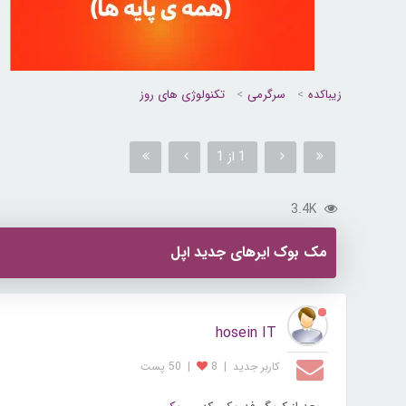
زیباکده
سرگرمی
تکنولوژی های روز
1 از 1
3.4K
مک بوک ایرهای جدید اپل
hosein IT
کاربر جديد
|
8
|
50 پست