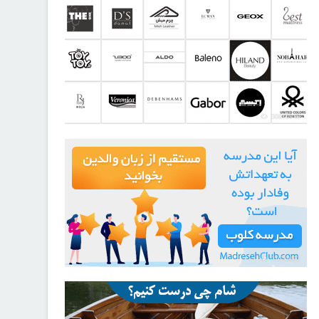
30810919
21723082