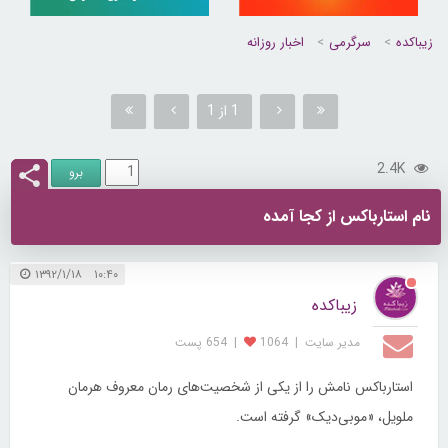
زیباکده
سرگرمی
اخبار روزانه
1 از 1
2.4K
نام استارباکس از کجا آمده
۱۰:۴۰ ۱۳۹۲/۱/۱۸
زیباکده
مدیر سایت
|
1064
|
654 پست
استارباکس نامش را از یکی از شخصیت‌های رمان معروف هرمان
ملویل، «موبی‌دیک» گرفته است.