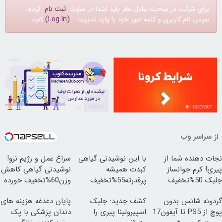
برای شرکت در مباحث تبادل نظر باید ابتدا در سایت
ثبت نام
کرده،
سپس نام کاربری و کلمه عبور خود را وارد نمایید؛
(Log In)
کنید.
21738397
16878307
از سراسر وب
نجات دهنده شما از
با این نوشیدنی گیاهی
سراغ عمل و رژیم نرو!
پیری! کرم جوانساز
کبدت همیشه
نوشیدنی گیاهی کاهش
جلبک 50%تخفیف
پرقدرته55%تخفیف
وزن60%تخفیف خورده
گردونه شانس بدون
کشف جدید: جلبک
پایان دغدغه هزینه های
پوچ از PS5 تا آیفون17
اسپیرولینا پیری را
دندان پزشکی با پک