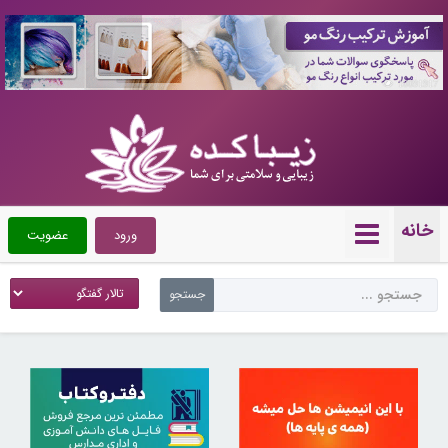
10091917
خانه
ورود
عضویت