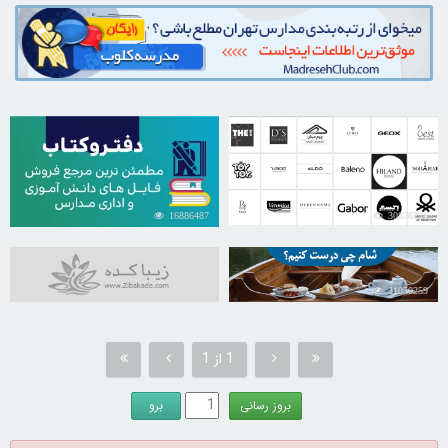
16886487
30826234
31050259
1 از 1