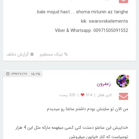
bale mojud hast.... shoma mitunin az tarighe:
kik: swarovskielements
Viber & Whatsapp: 00971505091552
لینک مستقیم
گزارش تخلف
۱۵:۳۵ ۱۳۹۳/۷/۲۷
زعفرون
کاربر فعال
|
314
|
325 پست
من الان تو سایتش بودم داشتم ساعتا رو میدیدم
خداییش این ساعتو دستت کنی کسی میفهمه مارکه مثل این 4 هزار
تومنیاست که کنار خیابون میفروشن