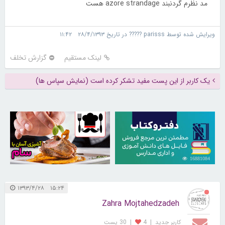
مد نظرم گردنبند azore strandage هست
ویرایش شده توسط parisss ????? در تاریخ ۲۸/۴/۱۳۹۳ ۱۱:۴۲
لینک مستقیم
گزارش تخلف
یک کاربر از این پست مفید تشکر کرده است (نمایش سپاس ها)
30259699
16881084
۱۵:۲۴ ۱۳۹۳/۴/۲۸
Zahra Mojtahedzadeh
کاربر جديد
|
4
|
30 پست