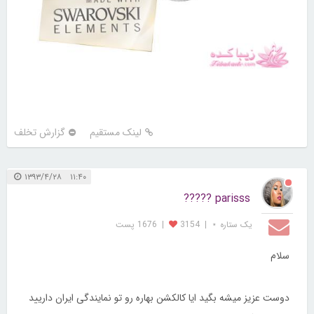
لینک مستقیم
گزارش تخلف
۱۱:۴۰ ۱۳۹۳/۴/۲۸
parisss ?????
یک ستاره ⋆
|
3154
|
1676 پست
سلام
دوست عزیز میشه بگید ایا کالکشن بهاره رو تو نمایندگی ایران داریید