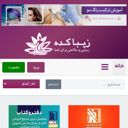
10090167
خانه
ورود
عضویت