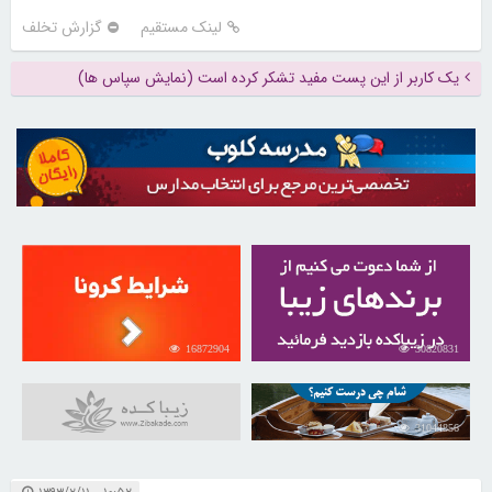
لینک مستقیم
گزارش تخلف
یک کاربر از این پست مفید تشکر کرده است (نمایش سپاس ها)
16872904
30820831
31044856