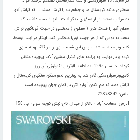
در سال1995 سواروسکی و بقیه همراهانش تصمیم گرفتند مواد
سختری مانند کریستال ها و جواهرات را تراش دهند ... که تراش آنها
به مراتب سخت تر از سنگهای دیگر است . آنها تصمیم داشتند که
سطح آنها را فست های ( سطوح ) مختلفی در جهات گوناگون تراش
دهند به نوعی که از هر جهت نوررا منعکس کند. اینکار در ابتدا توسط
کامپیوتر محاسبه شد. سپس این شبیه سازی را در 3D، بهینه سازی
کرده و در نهایت به برنامه های کنترل ماشین آلات پیچیده منتقل
کردند. در سال 1995، به لطف بالاترین تکنولوژی آن روز
کامپیوترسواروسکی قادر شد به بهترین نحو ممکن سنگهای کریستال را
تراش دهد که هم اکنون آوازه اش در تمان جهان پیچیده است.
تلفن: 22378342
آدرس: سعادت آباد - بالاتر از میدان کاج-نبش کوچه سوم - پ. 150