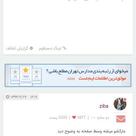
لینک مستقیم
گزارش تخلف
۱۶:۱۹ ۱۳۹۳/۷/۲۷
ziba
دو ستاره ⋆⋆
|
3877
|
2332 پست
مارکشو میشه وسط صفحه به وضوح دید