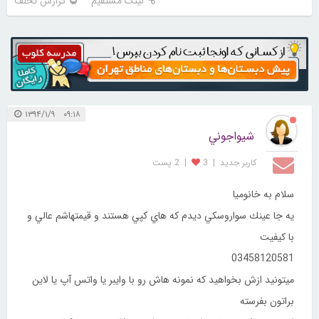
لینک مستقیم
گزارش تخلف
۰۹:۱۸ ۱۳۹۴/۱/۹
شيواجوني
کاربر جديد
|
3
|
2 پست
سلام به خانوميا
يه جا عينك سواروسكي ديدم كه هاي كپي هستند و قيمتهاشم عالي و
با كيفيت
03458120581
ميتونيد ازش بخواهيد كه نمونه هاش رو با وايبر يا واتس آپ يا لاين
براتون بفرسته