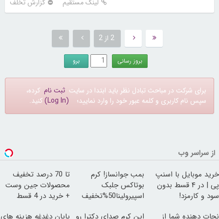
لینک مستقیم
گزارش تخلف
2 از 2
برای شرکت در مباحث تبادل نظر باید ابتدا در سایت
ثبت نام
کرده،
سپس نام کاربری و کلمه عبور خود را وارد نمایید؛
(Log In)
کنید.
از سراسر وب
خرید موبایل با اسنپ
بمب جوانساز! کرم
تا 70 درصد تخفیف
پی | در ۴ قسط بدون
بوتاکس جلبک
محصولات جین وست
سود و کارمزد!
اسپیرولینا50%تخفیف
+ خرید در 4 قسط
نجات دهنده شما از
این کرم صدای دکترا رو
پایان دغدغه هزینه های