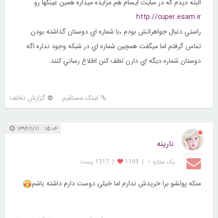
البته ديدم كه در سايت ايسام هم مزايده ميذاره همين عينكها رو
http://cuper.esam.ir
راستي دنبال جواهراتش بودم ،با شماره اي دوستان گذاشته بودن
تماس گرفتم اما ميگفت همچين شماره اي در شبكه وجود نداره.اگه
دوستان شماره ديگه اي دارن لطف كنن اطلاع رساني كنند.
لینک مستقیم
گزارش تخلف
۱۵:۰۶ ۱۳۹۴/۱/۱۱
نارینه
یک ستاره ⋆
|
1109
|
1317 پست
منکه پولشو برا خریدش ندارم اما خیلی دوست دارم داشته باشم