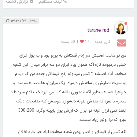
لینک مستقیم
گزارش تخلف
۱۲:۱۰ ۱۳۹۴/۷/۲۹
tarane rad
کاربر جديد
|
17
|
50 پست
من تو سایت اصلیش سر زدم قیمتاش به یورو بود و ب پول ایران
خیلی درمیومد تازه اگه همون بیاد ایران دو سه برابر میدن. این شعبه
سعادت آباد اصلشه ؟ کسی میدونه رنج قیمتاش چنده من ک دیدم
تو سایت اصلیش ی ساعتش درمیاد یک میلیونو هفتصد هشتصد. و
جواهراتشم همینطور اگه اینجوری باشه ک نمی ارزه خب آدم میره طلا
میخره یا نقره که بعدش بتونه دلشو زد عوضش کنه بدلیجات دیگ
اینقد نمی ارزن البته تو ایران ک ارزش پول پایینه وگرنه 200-300
یورو ک برا اونور زیاد نیست.
اگه کسی از قیمتای و اصل بودن شعبه سعادت آباد خبر داره اطلاع