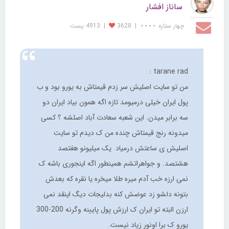
ساناز افشار
چهار ستاره ⋆⋆⋆⋆
|
3628
|
4913 پست
tarane rad :
من تو سایت اصلیش سر زدم قیمتاش به یورو بود و ب
پول ایران خیلی درمیومد تازه اگه همون بیاد ایران دو
سه برابر میدن. این شعبه سعادت آباد اصلشه ؟ کسی
میدونه رنج قیمتاش چنده من ک دیدم تو سایت
اصلیش ی ساعتش درمیاد یک میلیونو هفتصد
هشتصد. و جواهراتشم همینطور اگه اینجوری باشه ک
نمی ارزه خب آدم میره طلا میخره یا نقره که بعدش
بتونه دلشو زد عوضش کنه بدلیجات دیگ اینقد نمی
ارزن البته تو ایران ک ارزش پول پایینه وگرنه 200-300
یورو ک برا اونور زیاد نیست.