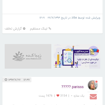
ویرایش شده توسط ziba در تاریخ ۲۷/۷/۱۳۹۳ ۱۶:۲۱
لینک مستقیم
گزارش تخلف
21732994
۱۶:۳۷ ۱۳۹۳/۷/۲۷
parisss ?????
یک ستاره ⋆
|
3154
|
1676 پست