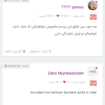
۱۰:۵۲ ۱۳۹۳/۲/۱۱
parisss ?????
یک ستاره ⋆
|
3154
|
1676 پست
چه خوب من عاشق این برندم بخصوص جواهراتش که حرف نداره
خوشحالم تو ایران نمایندگی دارن
لینک مستقیم
گزارش تخلف
۲۱:۰۲ ۱۳۹۳/۴/۱۴
Zahra Mojtahedzadeh
کاربر جديد
|
4
|
30 پست
ba salam be hameye dustane azize in talar