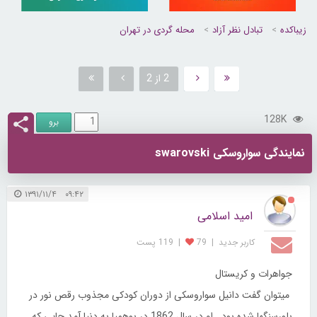
زیباکده
تبادل نظر آزاد
محله گردی در تهران
2 از 2
128K
نمايندگی سواروسکی swarovski
۰۹:۴۲ ۱۳۹۱/۱۱/۴
امید اسلامی
کاربر جديد
|
79
|
119 پست
جواهرات و کریستال
میتوان گفت دانیل سواروسکی از دوران کودکی مجذوب رقص نور در
بلورسنگها شده بود.. او در سال 1862 در بوهمیا به دنیا آمد.جایی که