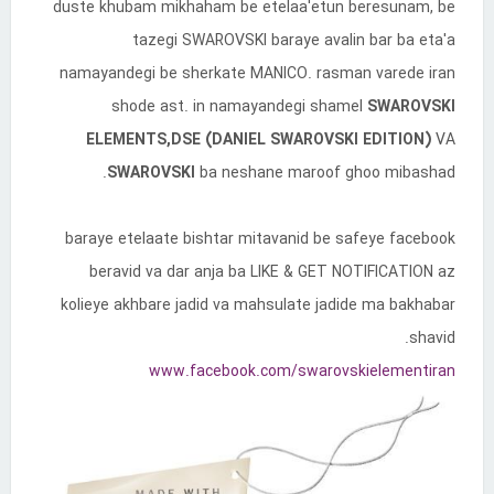
duste khubam mikhaham be etelaa'etun beresunam, be
tazegi SWAROVSKI baraye avalin bar ba eta'a
namayandegi be sherkate MANICO. rasman varede iran
shode ast. in namayandegi shamel
SWAROVSKI
ELEMENTS,DSE (DANIEL SWAROVSKI EDITION)
VA
SWAROVSKI
ba neshane maroof ghoo mibashad.
baraye etelaate bishtar mitavanid be safeye facebook
beravid va dar anja ba LIKE & GET NOTIFICATION az
kolieye akhbare jadid va mahsulate jadide ma bakhabar
shavid.
www.facebook.com/swarovskielementiran