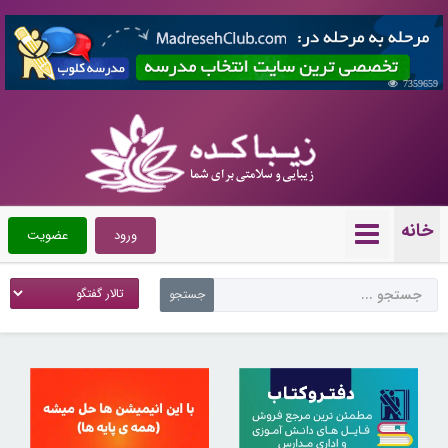
7359659
خانه
ورود
عضویت