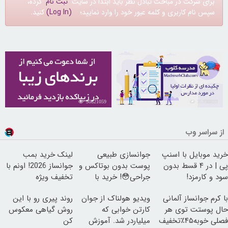
برای شرکت در مباحث تبادل نظر باید ابتدا در سایت
ثبت نام
کرده،
سپس نام کاربری و کلمه عبور خود را وارد نمایید؛
(Log In)
کنید.
30821059
21733222
از سراسر وب
خرید موبایل با اسنپ
جوانسازی طبیعی
لینک خرید بمب
پی | در ۴ قسط بدون
پوست بدون بوتاکس و
جوانساز 2026! اونم با
سود و کارمزد!
جراحی😳! خرید با
تخفیف ویژه
تخفیف ویژه
با کرم جوانساز آلمانی
ویدیو هولناک از جوان
روند پیری رو با این
حال پوستت توی هر
کارتن خوابی که
روش گیاهی معکوس
فصلی خوبه۴۵٪تخفیف
میلیاردر شد. آموزش
کن