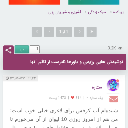
زیباکده
سبک زندگی
آشپزی و شیرینی پزی
1 از 1
3.2K
نوشيدني هايي رژيمي و باورها نادرست از تاثير آنها
۱۲:۳۴ ۱۳۹۱/۱۰/۲۷
ستاره
یک ستاره ⋆
|
314
|
1473 پست
شنیده‌ام آب کرفس برای لاغری خیلی خوب است؛
من هم از امروز روزی 10 لیوان از آن می‌خورم تا
حسابی لاغر شوم …»، «فقط چای سبز! هیچی مثل