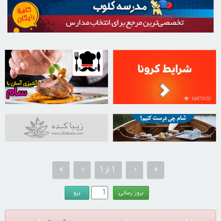
30259927
16873132
31045084
1 از 1