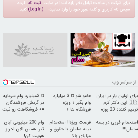
برای شرکت در مباحث تبادل نظر باید ابتدا در سایت
ثبت نام
کرده،
سپس نام کاربری و کلمه عبور خود را وارد نمایید؛
(Log In)
کنید.
30250778
از سراسر وب
برای اولین بار در ایران
عضو شو تا 3 میلیارد
تا 3میلیارد وام سرمایه
🇮🇷 این دکتر کرم
وام بگیر « ویژه
در گردش فروشندگان
ترمیم کننده 23 روزه
فروشگاه ها »
=> فروشگاهت رو ثبت
ساخت!
کن
استخدام فوری در بیمه
فرصت ویژه‼️ استخدام
وام 200 میلیونی آبان
سامان‼️‼️
بیمه سامان با حقوق و
تتر. همین الان احراز
مزایای بالا
هویت کن!