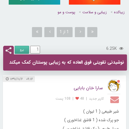
زیباکده
زیبایی و سلامت
پوست و مو
1 از 1
6.25K
نوشیدنی تقویتی فوق العاده که به زیبایی پوستتان کمک میکند
۰۹:۱۶ ۱۳۹۱/۱۱/۶
سارا خان بابایی
کاربر جديد
|
48
|
108 پست
شیر طبیعی ( 1 لیوان )
جو پرک شده ( 1 قاشق غذاخوری )
عسل طبیعی( یک قاشق غذاخوری )