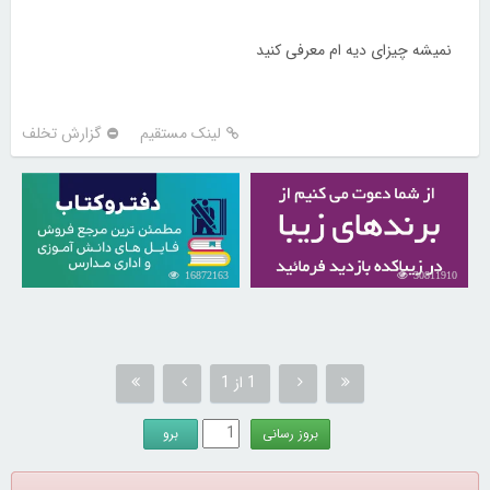
نمیشه چیزای دیه ام معرفی کنید
لینک مستقیم
گزارش تخلف
16872163
30811910
1 از 1