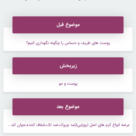
موضوع قبل
پوست های ظریف و حساس را چگونه نگهداری کنیم؟
زیربخش
پوست و مو
موضوع بعد
ع
رضه انواع کرم های اصل اروپایی(ضد چروک،ضد لک،شفاف کننده،جوان کننده و آبرسان))