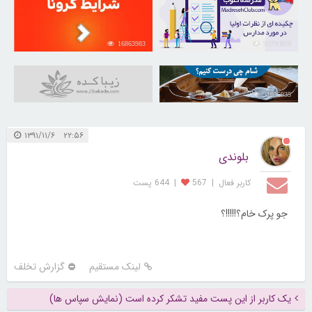
16863983
21724073
31035935
۲۲:۵۶ ۱۳۹۱/۱۱/۶
بلوندی
کاربر فعال
|
567
|
644 پست
جو پرک خام؟‍‍!!!!!؟
لینک مستقیم
گزارش تخلف
یک کاربر از این پست مفید تشکر کرده است (نمایش سپاس ها)