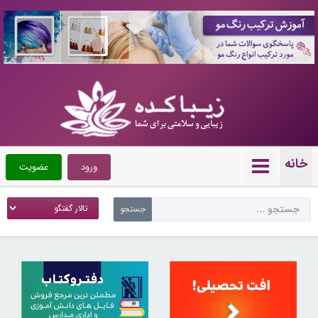
10087287
خانه
ورود
عضویت