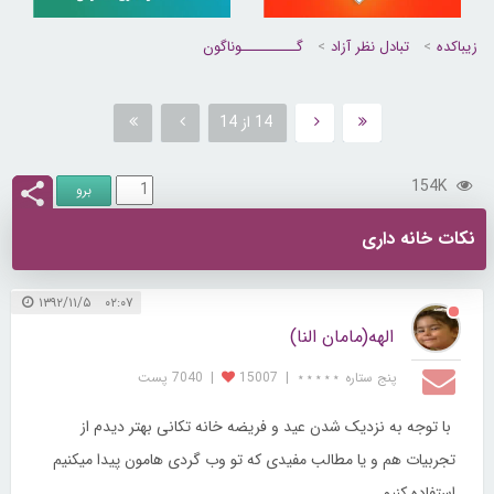
زیباکده
تبادل نظر آزاد
گــــــــــوناگون
14 از 14
154K
نکات خانه داری
۰۲:۰۷ ۱۳۹۲/۱۱/۵
الهه(مامان النا)
پنج ستاره ⋆⋆⋆⋆⋆
|
15007
|
7040 پست
با توجه به نزدیک شدن عید و فریضه خانه تکانی بهتر دیدم از
تجربیات هم و یا مطالب مفیدی که تو وب گردی هامون پیدا میکنیم
استفاده کنیم