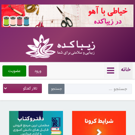
10720710
خانه
ورود
عضویت