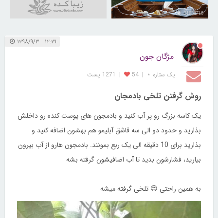
31038710
۱۲:۳۱ ۱۳۹۸/۹/۳
مژگان جون
یک ستاره ⋆
|
54
|
1271 پست
روش گرفتن تلخی بادمجان
یک کاسه بزرگ رو پر آب کنید و بادمجون های پوست کنده رو داخلش
بذارید و حدود دو الی سه قاشق آبلیمو هم بهشون اضافه کنید و
بذارید برای 10 دقیقه الی یک ربع بمونند. بادمجون هارو از آب بیرون
بیارید، فشارشون بدید تا آب اضافیشون گرفته بشه
به همین راحتی 😍 تلخی گرفته میشه