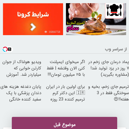
16866758
30253553
از سراسر وب
پماد درمان جای زخم در
اگر میخوای ایمپلنت
ویدیو هولناک از جوان
۷ روز در یزد تولید شد!
کنی الان وقتشه | فقط
کارتن خوابی که
(مشاوره بگیرید)
با ۲۵ میلیون تومان!!!
میلیاردر شد. آموزش
رایگان
ترمیم جای زخم، بخیه و
برای اولین بار در ایران
پایان دغدغه هزینه های
سوختگی فقط در 3
🇮🇷 این دکتر کرم
دندان پزشکی با پک
هفته!!😍
ترمیم کننده 23 روزه
سفید کننده خانگی
ساخت!
موضوع قبل