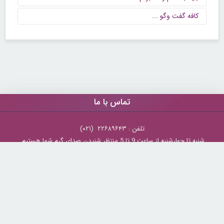
كافه گفت وگو ...
تماس با ما
تلفن : ۲۲۶۸۹۶۴۳ (۰۲۱)
شنبه تا چهارشنبه از ساعت 9 تا 5 منتظر شنیدن صدای گرم شما هستیم.
همچنین برای درج آگهی، مشاوره برای توسعه کسب و کارتان با ما تماس بگیرید.
ایمیل: info[@]zibakade[dot]com
تمامی حقوق مادی و معنوی سایت محفوظ و متعلق به سايت زیباکده بوده و
استفاده از مطالب با ذکر و درج لینک منبع بلامانع است.