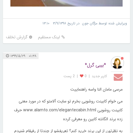
ویرایش شده توسط مژگان جون در تاریخ ۳/۹/۱۳۹۸ ۱۳:۱۰
لینک مستقیم
گزارش تخلف
۰۱:۳۸ ۱۳۹۹/۵/۲۹
*بیبی گرل*
کاربر جديد
|
0
|
2 پست
مرسی مامان النا واسه راهنماییت
می خوام کابینت روشویی بخرم تو سایت آلامتو که در مورد معنی
کابینت روشویی
www.alamto.com/elegantecabin.html
حرف
زده برند الگانته کابین رو معرفی کرده
به نظرتون از این برند خرید کنم؟ تعریفشو از چندتا از رفیقام شنیدم