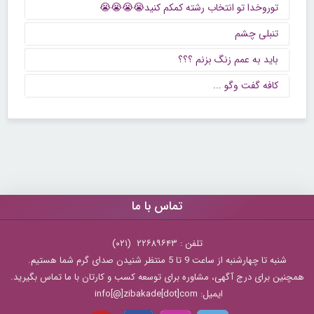
توروخدا تو انتخاب رشته کمکم کنید😭😭😭😭
تنبلی چشم
باید به عمم زنگ بزنم ؟؟؟
كافه گفت وگو ...
تماس با ما
تلفن : ۲۲۶۸۹۶۴۳ (۰۲۱)
شنبه تا چهارشنبه از ساعت 9 تا 5 منتظر شنیدن صدای گرم شما هستیم.
همچنین برای درج آگهی، مشاوره برای توسعه کسب و کارتان با ما تماس بگیرید.
ایمیل: info[@]zibakade[dot]com