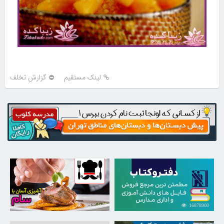
لینک مستقیم
گزارش تخلف
30257515
16878900