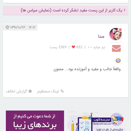
یک کاربر از این پست مفید تشکر کرده است (نمایش سپاس ها)
۱۶:۱۲ ۱۳۹۱/۱۰/۲۶
سنا
دو ستاره ⋆⋆
|
652
|
2369 پست
واقعاً جالب و مفید و آموزنده بود... ممنون
لینک مستقیم
گزارش تخلف