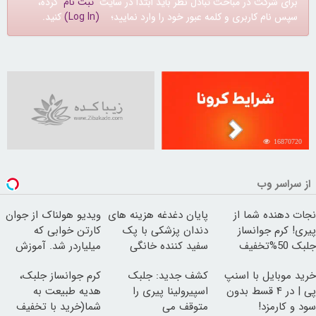
برای شرکت در مباحث تبادل نظر باید ابتدا در سایت
ثبت نام
کرده،
سپس نام کاربری و کلمه عبور خود را وارد نمایید؛
(Log In)
کنید.
16870720
از سراسر وب
نجات دهنده شما از
پایان دغدغه هزینه های
ویدیو هولناک از جوان
پیری! کرم جوانساز
دندان پزشکی با پک
کارتن خوابی که
جلبک 50%تخفیف
سفید کننده خانگی
میلیاردر شد. آموزش
رایگان
خرید موبایل با اسنپ
کشف جدید: جلبک
کرم جوانساز جلبک،
پی | در ۴ قسط بدون
اسپیرولینا پیری را
هدیه طبیعت به
سود و کارمزد!
متوقف می
شما(خرید با تخفیف