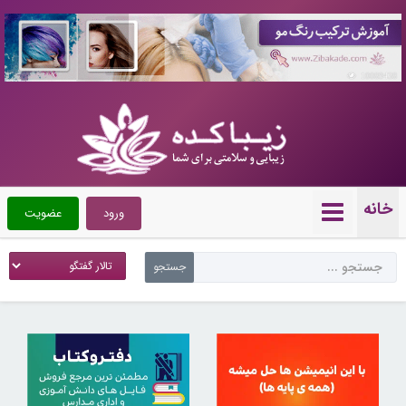
10089438
خانه
ورود
عضویت