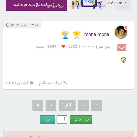
30818647
21730810
۲۳:۰۸ ۱۳۹۳/۱۰/۱۶
mona mona
پنج ستاره ⋆⋆⋆⋆⋆
|
48382
|
46689 پست
لینک مستقیم
گزارش تخلف
1 از 1