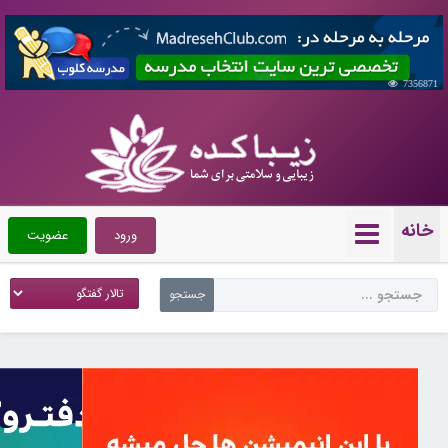
7356871
خانه
ورود
عضویت