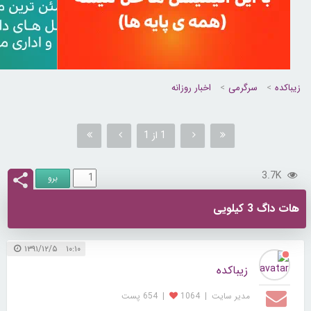
زیباکده
سرگرمی
اخبار روزانه
1 از 1
3.7K
هات داگ 3 کیلویی
۱۰:۱۰ ۱۳۹۱/۱۲/۵
زیباکده
مدیر سایت
|
1064
|
654 پست