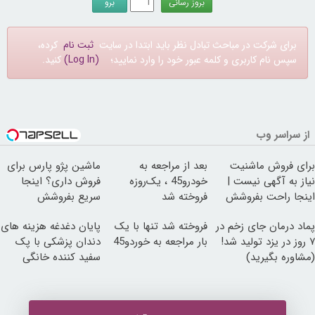
برای شرکت در مباحث تبادل نظر باید ابتدا در سایت
ثبت نام
کرده،
سپس نام کاربری و کلمه عبور خود را وارد نمایید؛
(Log In)
کنید.
از سراسر وب
برای فروش ماشنیت
بعد از مراجعه به
ماشین پژو پارس برای
نیاز به آگهی نیست |
خودرو45 ، یک‌روزه
فروش داری؟ اینجا
اینجا راحت بفروشش
فروخته شد
سریع بفروشش
پماد درمان جای زخم در
فروخته شد تنها با یک
پایان دغدغه هزینه های
۷ روز در یزد تولید شد!
بار مراجعه به خوردو45
دندان پزشکی با پک
(مشاوره بگیرید)
سفید کننده خانگی