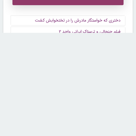
دختری که خواستگار مادرش را در تختخوابش کشت
فیلم جنجالی و ترسناک ایرانی واحد ۲
ببینید | ورود عجیب و غریب مهمان به دکور حیرت‌انگیز برنامه
شبکه 3
داشتن پوستی شاداب با محصولات بایو اویل
رویای زندگی ایده آل با 9 کسب و کار اینترنتی یا آنلاین
اهمیت حیاتی همسویی کانال های فروش برای موفقیت تجارت
الکترونیک B2B
مصرف کننده نهایی خودرو، اولین و آخرین متضرر سانسور
قیمت روز خودرو در سایت‌ها
قتل دختر 17 ساله کنگاوری به دست پدرش
دکتر علی فرجی