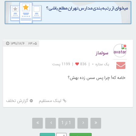
۲۳:۰۵ ۱۳۹۱/۱۲/۶
سولماز
یک ستاره ⋆
|
836
|
1199 پست
خامه که! چرا پس سس زده بهش؟
لینک مستقیم
گزارش تخلف
1 از 1