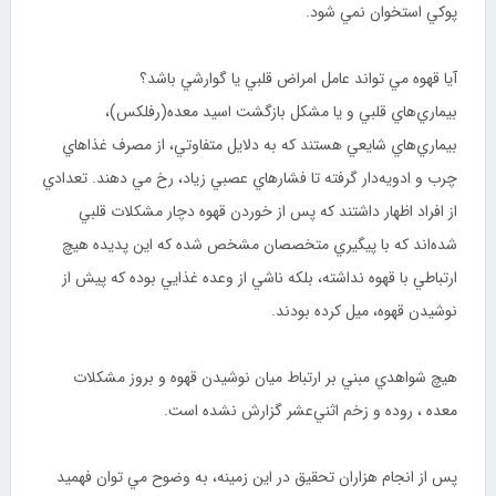
پوکي استخوان نمي شود.
آيا قهوه مي ‌تواند عامل امراض قلبي يا گوارشي باشد؟
بيماري‌هاي قلبي و يا مشکل بازگشت اسيد معده(رفلکس)،
بيماري‌هاي شايعي هستند كه به دلايل متفاوتي، از مصرف غذاهاي
چرب و ادويه‌دار گرفته تا فشارهاي عصبي زياد، رخ مي ‌دهند. تعدادي
از افراد اظهار داشتند كه پس از خوردن قهوه دچار مشكلات قلبي
شده‌اند كه با پيگيري متخصصان مشخص شده که اين پديده هيچ
ارتباطي با قهوه نداشته، بلكه ناشي از وعده غذايي بوده كه پيش از
نوشيدن قهوه، ميل كرده بودند.
هيچ شواهدي مبني بر ارتباط ميان نوشيدن قهوه و بروز مشكلات
معده ، روده و زخم اثني‌عشر گزارش نشده است.
پس از انجام هزاران تحقيق در اين زمينه، به وضوح مي‌ توان فهميد