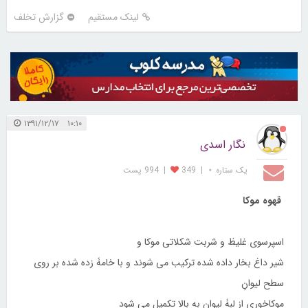
لینک مستقیم
گزارش تخلف
۱۰:۱۰ ۱۳۹۱/۱۲/۱۷
نگار اسدی
یک ستاره ⋆
|
349
|
994 پست
قهوه موکا
اسپرسوی غلیظ و شربت شکلاتی موکا و
شیر داغ بخار داده شده ترکیب می شوند و با خامۀ زده شده بر روی
سطح لیوانِ
موکاخوری از لبۀ لیوان به بالا تکمیل می شود