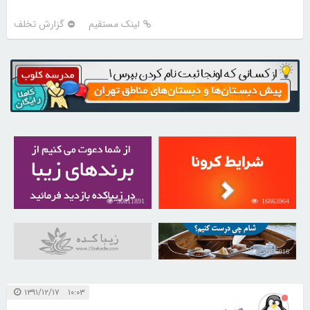
لینک مستقیم
گزارش تخلف
30811891
16863964
31035916
۱۰:۰۳ ۱۳۹۱/۱۲/۱۷