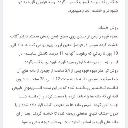
هنگامي كه ميرسد قرمز رنگ ميـــگردد. روند فراوري قهوه به دو
شيوه تر و خشك انجام ميپذيرد.
روش خشك
:ميوه قهوه را پس از چيدن روي سطح زمين پخش ميكنند تا زير آفتاب
خشك گردد سپس در فواصل معين آن را زيرو رو مي كنـنـد. تا 7 الي
10 روز. تا زماني كه رطوبت آنها به 11 درصد كاهش يـابــد- در
ايــن زمــان پوسته خارجي ميوه قهوه، قهوه اي رنگ ميگردد.
روش تر: مغز ميوه قهوه پس از 24 ساعت از چيدن از دانه هاي آن
جدا ميگردد. سپس دانـه ها به مدت 12 الــي 28 ساعــت درون
تـانـك تـخـمـير ريـخـتـه شده كه در اين مدت آنـــزيمهاي طبيعي
لايه اي كه دانه ها را احاطه كرده را سست كرده و از دانــه هـــا
جــدا مي گردد. سپس دانه ها در معرض آفتاب قرار داده شده و يا
درون خشك كنهاي صنعتي ريخته شده تا خشك گردند. بعد از ان
دانه هاي قهوه بر اساس اندازه و جــرمشان درجه بندي و سوا