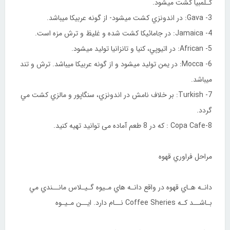
كـلمبيا كشت ميشود.
3- Gava: در اندونزي كشت ميشود- از گونه عربيكا ميباشد.
4- Jamaica: در جامائيكا كشت شده و غليظ و ترش مزه است.
5- African: در اتيوپي، كنيا و تانزانيا توليد ميشود.
6- Mocca: در يمن توليد ميشود و از گونه عربيكا ميباشد. ترش و تند
ميباشد.
7- Turkish: بر خلاف نامش در اندونزي، سنگاپور و مالزي كشت مي
گردد.
8-Copa Cafe : که در 8 طعم آماده می توانید تهیه کنید.
مراحل فراوري قهوه
دانـه هـاي قهوه در واقع دانـه هاي مـيوه گـيـلاس مانــندي مي
بـاشــد كـه Coffee Sheries نــام دارد. ايــن مـيـوه