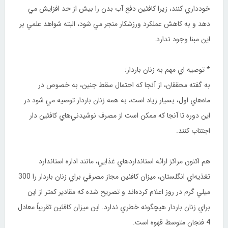
خودداري كنند، زيرا کافئين دفع آب بدن را بيش از حد افزايش مي
‌دهد و به كاهش عملكرد ورزشكار منجر مي ‌شود، البته شواهد علمي بر
اين مبنا وجود ندارد.
* توصيه اي مهم به زنان باردار:
به گفته محققان، از آنجا که احتمال سقط جنين، به خصوص در
ماه‌هاي اول، بسيار زياد است، به همه زنان باردار توصيه مي‌ شود در
اين دوره تا آنجا که ممکن است از مصرف نوشيدني‌هاي کافئين دار
اجتناب کنند.
هم ‌اکنون مراکز ارائه استانداردهاي غذايي، مانند اداره استاندارد
تغذيه‌اي انگلستان، ميزان کافئين مجاز مصرفي براي زنان باردار را 300
ميلي‌ گرم در روز اعلام کرده‌اند و تصريح شده که مقادير کمتر از اين
براي زنان باردار هيچگونه خطري ندارد. اين ميزان کافئين تقريباً معادل
4 فنجان متوسط قهوه است.