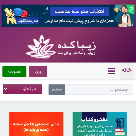
7356664
خانه
ورود
عضویت