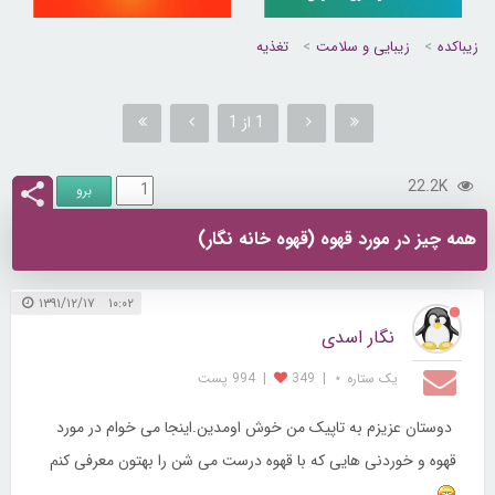
زیباکده
زیبایی و سلامت
تغذیه
1 از 1
22.2K
همه چیز در مورد قهوه (قهوه خانه نگار)
۱۰:۰۲ ۱۳۹۱/۱۲/۱۷
نگار اسدی
یک ستاره ⋆
|
349
|
994 پست
دوستان عزیزم به تاپیک من خوش اومدین.اینجا می خوام در مورد
قهوه و خوردنی هایی که با قهوه درست می شن را بهتون معرفی کنم