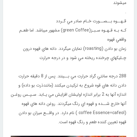
ميشوند
.
قـهــوه بــصــورت خـام صادر مي گـردد
كـه بـه قـهـوه سـبـز(green Coffee) مشهور ميباشد. اما طعـم
واقعي قهوه
زمان بو دادن (roasting) نمايان ميگردد. دانه هاي قهوه درون
چـليكهاي چرخنده ريخته مي شود و در درجه حرارت
288 درجه سانتي گراد حرارت مي بــينند. پس از 8 دقيقه حرارت
دادن دانه هاي قوه شروع به تركيدن ميكنند (مانندذرت بو داده) و
اندازه آنها به 2 برابر اندازه اوليشان افزايش مي يـابد. سـپـس روغـن
آنها خارج شــده و قهوه اي رنگ ميگردند. روغن دانه هاي قهوه
(coffee Essence=cafeol ) نام دارد. در واقــع ميزان بو دادن
قهوه تعيين كننده طعم و رنگ قهوه است.