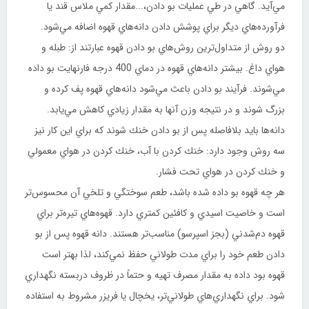
مي‌آيد. گاهي در طي عمليات بو دادن،...مقدار كمي ملاس قند يا
فرآورده‌هاي ديگر براي پوشش دادن دانه‌هاي قهوه اضافه مي‌شود.
دو روش از متداول‌ترين روش‌هاي بو دادن قهوه عبارتند از: طبله و
هواي داغ. بيشتر دانه‌هاي قهوه در دماي 400 درجه فارنهايت بو داده
مي‌شوند. فرآيند بو دادن باعث مي‌شود دانه‌هاي قهوه پف كرده و
بزرگ شوند و در نتيجه وزن آنها به مقدار زيادي كاهش مي‌يابد.
دانه‌ها بايد بلافاصله پس از بو دادن خنك شوند كه براي اين كار نيز
سه روش وجود دارد: خنك كردن با آب، خنك كردن در هواي معمولي
و خنك كردن در هواي تحت فشار.
هر چه قهوه بو داده شده باشد، طعم سوختگي و تلخي آن محسوس‌تر
است و خاصيت اسيدي و كافئين كمتري دارد. قهوه‌هاي تيره‌تر براي
قهوه دم‌شدني (بجز اسپرسو) مناسب‌تر هستند. دانه قهوه پس از بو
دادن طعم خود را براي مدت طولاني حفظ نمي‌كند، لذا بهتر است
قهوه بود داده به مقدار مصرف تهيه و حتماً در ظروف دربسته نگهداري
شود. براي نگهداري‌هاي طولاني‌تر، يخچال يا فريزر مشروط به استفاده