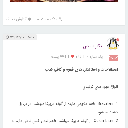
لینک مستقیم
گزارش تخلف
۱۰:۱۷ ۱۳۹۱/۱۲/۱۷
نگار اسدی
یک ستاره ⋆
|
349
|
994 پست
اصطلاحات و استانداردهای قهوه و کافی شاپ
انواع قهوه هاي توليدي
1- Brazilian: طعم ملايمي دارد- از گونه عربيكا ميباشد. در برزيل
كشت ميشود.
2- Columbian: از گونه عربيكا ميباشد- طعم تند و كمي ترش دارد. در