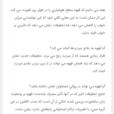
همه مي ‌دانيم كه قهوه سطح هوشياري را در طول روز تقويت مي‌‌ کند.
اين اثر ممكن است به اين معني تلقي شود كه اين نوشيدني ميزان
خواب را كاهش مي‌ دهد، اما تحقيقات نشان مي ‌دهد كه تاثيري بر
خواب افراد ندارد.
آيا قهوه به علاج سردردها كمك مي ‌كند؟
افراد زيادي هستند كه از سردرد رنج مي ‌برند. تحقيقات جديد نشان
مي ‌دهد كه يك فنجان قهوه مي ‌تواند در از بين بردن علايم سردرد
كمك كند.
آيا قهوه مي‌ تواند در پوكي استخوان نقش داشته باشد؟
نتايج تحقيقات اخير كه در آنها تأثير مصرف بلندمدت قهوه بر وضعيت
زنان سالخورده بررسي شده، حاكي از آن است كه جذب کافئين در اين
گروه سني، با تغييرات تراكم استخواني رابطه‌اي ندارد، يعني باعث