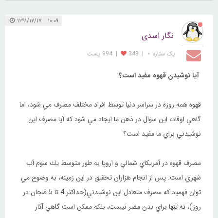
۱۰:۰۹ ۱۳۹۱/۱۲/۱۷
نگار اسدی
یک ستاره ⋆
|
349
|
994 پست
آيا نوشيدن قهوه مفيد است؟
قهوه همه روزه در سراسر دنيا توسط افراد مختلف مصرف مي ‌شود، اما
گاهي اوقات اين سوال در ذهن ما ايجاد مي ‌شود كه آيا مصرف اين
نوشيدني براي ما مفيد است؟
مصرف قهوه در آمريكاي شمالي و اروپا به طور متوسط يك سوم آب
شهري است. پس از انجام هزاران تحقيق در اين زمينه، به وضوح مي‌
توان فهميد كه مصرف متعادل اين نوشيدني(حداكثر 4 تا 5 فنجان در
روز)، نه تنها براي بدن مضر نيست، بلكه ممكن است گاهي آثار