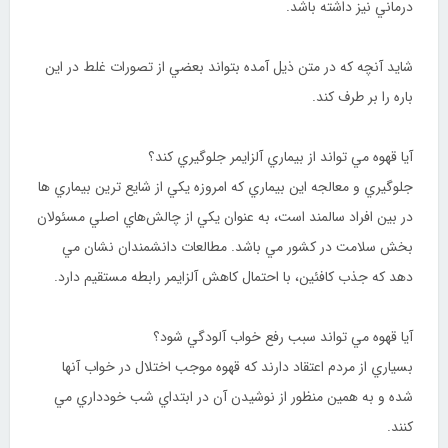
درماني نيز داشته باشد.
شايد آنچه که در متن ذيل آمده بتواند بعضي از تصورات غلط در اين
باره را بر طرف كند.
آيا قهوه مي ‌تواند از بيماري آلزايمر جلوگيري کند؟
جلوگيري و معالجه اين بيماري كه امروزه يكي از شايع ترين بيماري ها
در بين افراد سالمند است، به عنوان يكي از چالش‌هاي اصلي مسئولان
بخش سلامت در کشور مي باشد. مطالعات دانشمندان نشان مي
‌دهد كه جذب کافئين، با احتمال كاهش آلزايمر رابطه مستقيم دارد.
آيا قهوه مي ‌تواند سبب رفع خواب آلودگي شود؟
بسياري از مردم اعتقاد دارند كه قهوه موجب اختلال در خواب آنها
شده و به همين منظور از نوشيدن آن در ابتداي شب خودداري مي
‌كنند.