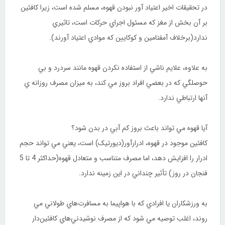
در تحقيقات اخير اعتياد آور نبودن قهوه، مسلم شده است، زيرا کافئين
بر آن بخش از مغز كه مسئول اجراي حركات است، تاثيري
ندارد(برخلاف آمفتامين و كوكايين که موادي اعتياد آورند).
به علاوه، علايم ناشي از استفاده نکردن قهوه مانند سردرد و بي
حوصلگي كه در بعضي افراد بروز مي ‌‌کند، به ميزان مصرف روزانه ي
آنها ارتباطي ندارد.
آيا قهوه مي ‌تواند باعث بروز كم آبي در بدن شود؟
کافئين موجود در قهوه، ادرارآور(ديورتيک) است، يعني مي‌ تواند حجم
ادرار را افزايش دهد، اما مصرف متناسب و متعادل قهوه(حداكثر 4 تا 5
فنجان در روز) تأثير چنداني در اين زمينه ندارد.
به ورزشكاران يا افرادي كه با هواپيما به مسافرت‌هاي طولاني مي
روند، اغلب توصيه مي ‌شود كه از مصرف نوشيدني‌هاي کافئين‌دار