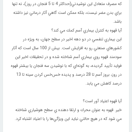
كه مصرف متعادل اين نوشيدني(حداكثر 4 تا 5 فنجان در روز)، نه تنها
براي بدن مضر نيست، بلكه ممكن است گاهي آثار درماني نيز داشته
باشد.
آيا قهوه به كنترل بيماري آسم كمك مي ‌‌کند؟
اين بيماري تنفسي در دو دهه اخير در سطح جهان، به ويژه در
كشورهاي صنعتي رو به افزايش است. بيش از 100 سال است كه آثار
سودمند قهوه روي بيماري آسم شناخته شده و در تحقيقات اخير اين
فوايد تأييد گرديده، به گونه‌اي كه با نوشيدن سه فنجان يا بيشتر قهوه
در روز، بروز آسم تا 28 درصد و پديده خس‌خس كردن سينه تا 13
درصد كاهش مي يابد.
آيا قهوه اعتياد آور است؟
خير. قهوه به عنوان محرك و ارتقا دهنده ي سطح هوشياري شناخته
مي‌ شود كه در هيچ حالتي نبايد اين ويژگي‌ها را با اعتياد اشتباه كرد.