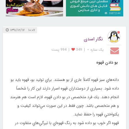
30250759
16872144
۱۰:۰۷ ۱۳۹۱/۱۲/۱۷
نگار اسدی
یک ستاره ⋆
|
349
|
994 پست
بو دادن قهوه
دانه‌هاي سبز قهوه كاملاً عاري از بو هستند. براي توليد بو، قهوه بايد بو
داده شود. بسياري از دوستداران قهوه اصرار دارند اين كار را شخصاً
انجام دهند. يك فرد متخصص در بو دادن قهوه، لازم است هم هنرمند
و هم متخصص باشد. چون فقط در اين صورت مي‌تواند كيفيت و
يكنواختي قهوه را حفظ نمايد.
قهوه اگر خوب بو داده شود به رنگ قهوه‌اي با تيرگي‌هاي متفاوت در