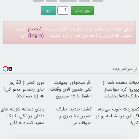
برای شرکت در مباحث تبادل نظر باید ابتدا در سایت
ثبت نام
کرده،
سپس نام کاربری و کلمه عبور خود را وارد نمایید؛
(Log In)
کنید.
از سراسر وب
نجات دهنده شما از
اگر میخوای ایمپلنت
توی کمتر از 20 روز
پیری! کرم جوانساز
کنی همین الان وقتشه
جای زخماتو محو کن!
جلبک 50%تخفیف
| فقط با ۲۵ میلیون
🔥 (با ضمانت)
تومان!!!
کمردردت خوب می‌شه،
کشف جدید: جلبک
پایان دغدغه هزینه های
اگر این پرسشنامه رو پر
اسپیرولینا پیری را
دندان پزشکی با پک
کنی!!
متوقف می
سفید کننده خانگی
کند50%تخفیف