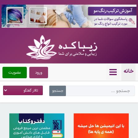
10088881
خانه
ورود
عضویت