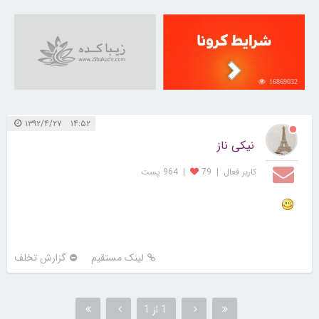
16869032
۱۴:۵۲ ۱۳۹۲/۴/۲۷
نیکی ناز
کاربر فعال
|
79
|
964 پست
لینک مستقیم
گزارش تخلف
1 از 1