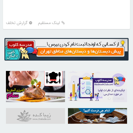
لینک مستقیم
گزارش تخلف
30255827
21729122
31040984