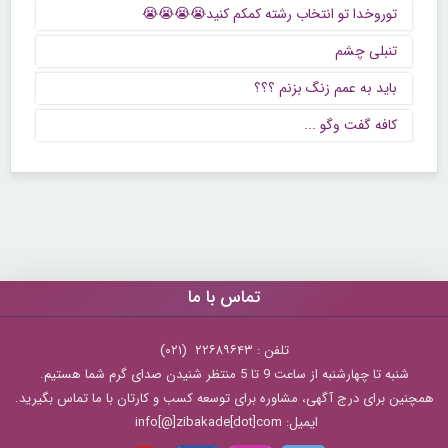
توروخدا تو انتخاب رشته کمکم کنید😭😭😭😭
تنبلی چشم
باید به عمم زنگ بزنم ؟؟؟
كافه گفت وگو ...
تماس با ما
تلفن : ۲۲۶۸۹۶۴۳ (۰۲۱)
شنبه تا چهارشنبه از ساعت 9 تا 5 منتظر شنیدن صدای گرم شما هستیم.
همچنین برای درج آگهی، مشاوره برای توسعه کسب و کارتان با ما تماس بگیرید.
ایمیل: info[@]zibakade[dot]com