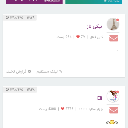
30816959
16877212
۱۳:۲۸ ۱۳۹۲/۴/۵
نیکی ناز
کاربر فعال
|
79
|
964 پست
.
لینک مستقیم
گزارش تخلف
۱۴:۴۸ ۱۳۹۲/۴/۵
Eli
چهار ستاره ⋆⋆⋆⋆
|
3776
|
4308 پست