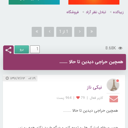
زیباکده
تبادل نظر آزاد
فروشگاه
1 از 1
8.68K
همچین حراجی دیدین تا حالا .......
۰۲:۲۹ ۱۳۹۲/۳/۲۳
نیکی ناز
کاربر فعال
|
79
|
964 پست
همچین حراجی دیدین تا حالا .......
چون میخام استیکر ها رو تموم کنم و دیگه خربد نکنم همه رو زیر