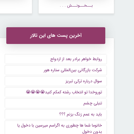
بـــخـــونـــش . . .
آخرین پست های این تالار
روابط خواهر برادر بعد از ازدواج
شرکت بازرگانی بین‌المللی ستاره هور
سوال درباره ترکی تبریز
توروخدا تو انتخاب رشته کمکم کنید😭😭😭😭
تنبلی چشم
باید به عمم زنگ بزنم ؟؟؟
خانوما شما ها چطوری به اگراسم میرسین با دخول یا
بدون دخول