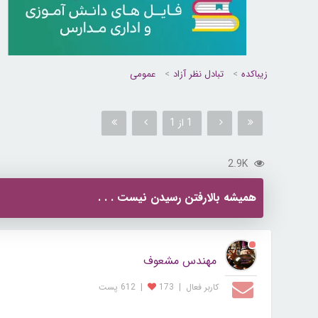
زیباکده
تبادل نظر آزاد
عمومی
1 از 1
2.9K
همیشه بالارفتن رسیدن نیست . . .
مهندس مشعوف
کاربر فعال
|
173
|
612 پست