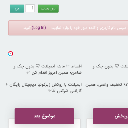
سپس نام کاربری و کلمه عبور خود را وارد نمایید؛
(Log In)
کنید.
ه ایمپلنت 🦷 بدون چک و
اقساط ۱۲ ماهه ایمپلنت 🦷 بدون چک و
ضامن؛ همین امروز اقدام کن ✅
ایمپلنت دندان با ۲۵٪ تخفیف واقعی، همین
ایمپلنت با روکش زیرکونیا دیجیتال رایگان +
گارانتی شرکتی 🦷✨
ربخش
موضوع بعد