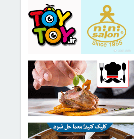
30811999
30250867