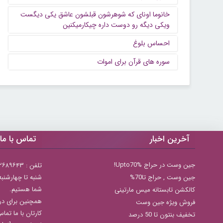
خانوما اونای که شوهرشون قبلشون عاشق یکی دیگست
ویکی دیگه رو دوست داره چیکارمیکنین
احساس بلوغ
سوره های قرآن برای اموات
آخرین اخبار
تماس با ما
جین وست در حراج Upto70%!
تلفن : ۲۲۶۸۹۶۴۳ (۰۲۱)
جين وست , حراج تا70%
شما هستیم.
کالکشن تابستانه میس مارتینی
همچنین برای در
فروش ویژه جین وست
کارتان با ما تما
تخفیف بنتون تا 50 درصد