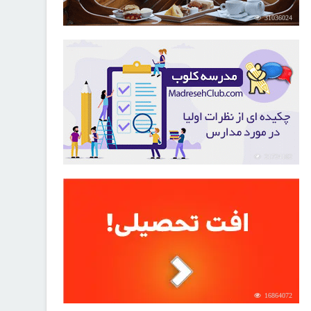
31036024
21724162
16864072