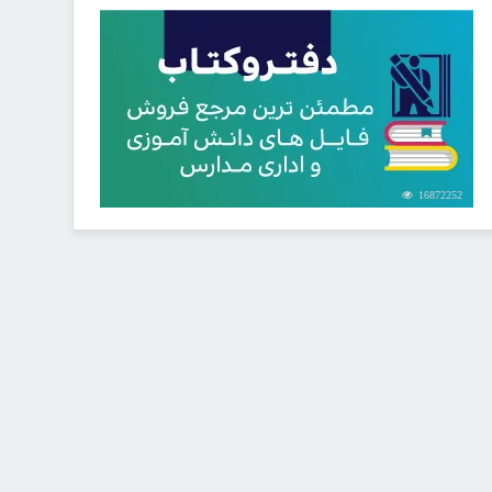
16872252