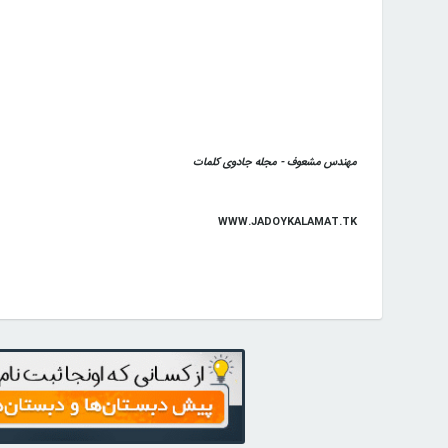
مهندس مشعوف - مجله جادوی کلمات
WWW.JADOYKALAMAT.TK