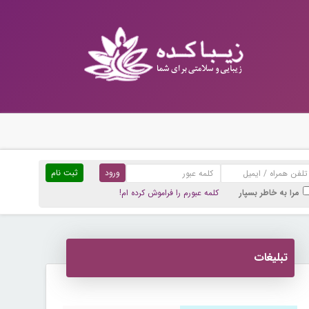
ثبت نام
مرا به خاطر بسپار
کلمه عبورم را فراموش کرده ام!
تبلیغات