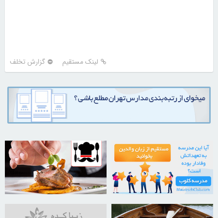
لینک مستقیم
گزارش تخلف
30257102
21730397