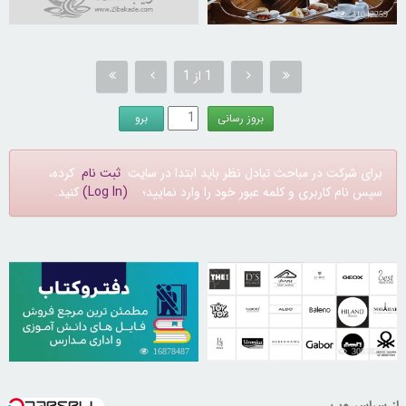
31042259
1 از 1
برای شرکت در مباحث تبادل نظر باید ابتدا در سایت
ثبت نام
کرده،
سپس نام کاربری و کلمه عبور خود را وارد نمایید؛
(Log In)
کنید.
16878487
30818234