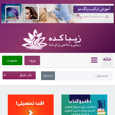
10089302
خانه
ورود
عضویت