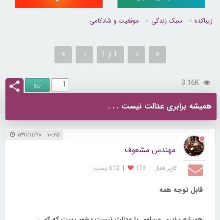
زیباکده
سبک زندگی
موفقیت و شادکامی
1 از 1
3.16K
همیشه برابری عدالت نیست . . .
۱۰:۲۵ ۱۳۹۱/۱۱/۲۰
مهندس مشعوف
کاربر فعال
|
173
|
612 پست
قابل توجه همه
همیشه برابری مساوی با عدالت نیست ؛ خوب ست که کمی