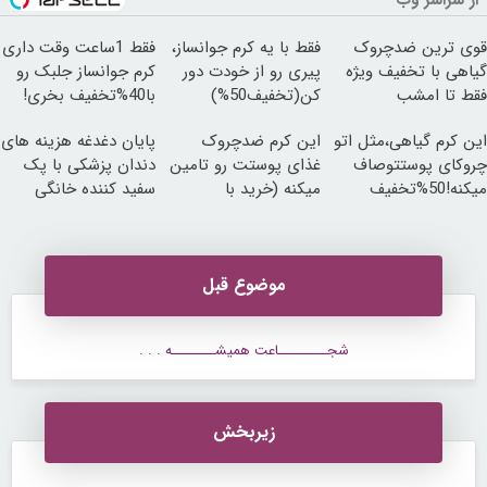
از سراسر وب
قوی ترین ضدچروک
فقط با یه کرم جوانساز،
فقط 1ساعت وقت داری
گیاهی با تخفیف ویژه
پیری رو از خودت دور
کرم جوانساز جلبک رو
فقط تا امشب
کن(تخفیف50%)
با40%تخفیف بخری!
این کرم گیاهی،مثل اتو
این کرم ضدچروک
پایان دغدغه هزینه های
چروکای پوستتوصاف
غذای پوستت رو تامین
دندان پزشکی با پک
میکنه!50%تخفیف
میکنه (خرید با
سفید کننده خانگی
40%تخفیف)
موضوع قبل
شجـــــــــاعت همیشــــــــه . . .
زیربخش