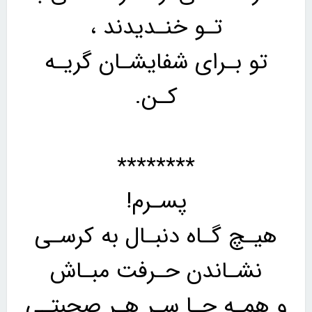
تـو خنـدیدند ،
تو بـرای شفایشـان گریـه
کـن.
********
پسـرم!
هیـچ گـاه دنبـال به کرسـی
نشـاندن حـرفت مبـاش
و همـه جـا سـر هـر صحبتـی