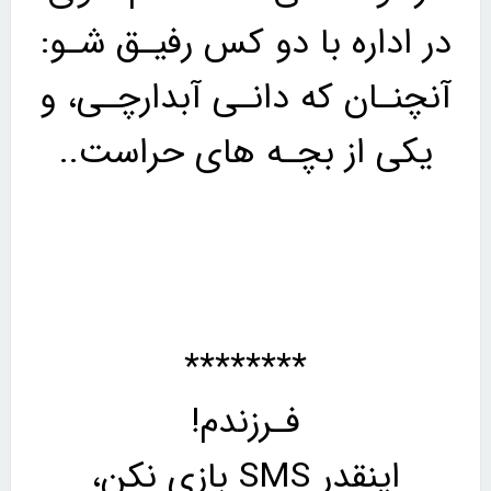
در اداره با دو کس رفیـق شـو:
آنچنـان که دانـی آبدارچـی، و
یکی از بچـه های حراست..
********
فـرزندم!
اینقدر SMS بازی نکن،