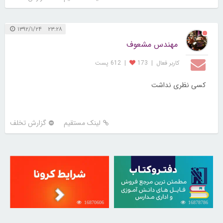
۲۳:۲۸ ۱۳۹۲/۱/۲۴
مهندس مشعوف
کاربر فعال
|
173
|
612 پست
کسی نظری نداشت
لینک مستقیم
گزارش تخلف
16870606
16878786