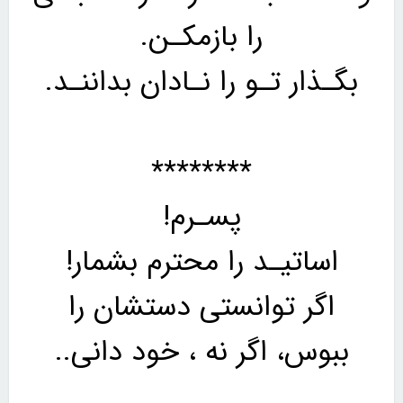
را بازمکـن.
بگـذار تـو را نـادان بداننـد.
********
پسـرم!
اساتیـد را محترم بشمار!
اگر توانستی دستشان را
ببوس، اگر نه ، خود دانی..