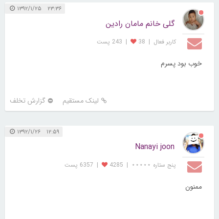
۲۳:۳۶ ۱۳۹۲/۱/۲۵
گلی خانم مامان رادین
کاربر فعال
|
38
|
243 پست
خوب بود پسرم
لینک مستقیم
گزارش تخلف
۱۲:۵۹ ۱۳۹۲/۱/۲۶
Nanayi joon
پنج ستاره ⋆⋆⋆⋆⋆
|
4285
|
6357 پست
ممنون