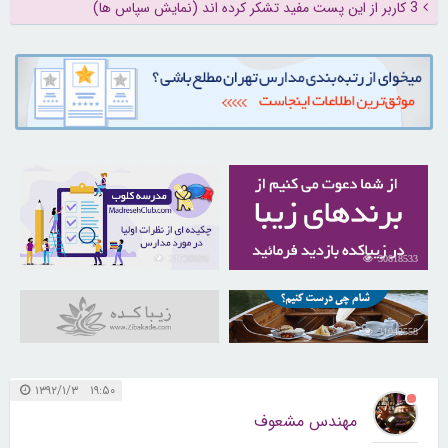
3 کاربر از این پست مفید تشکر کرده اند (نمایش سپاس ها)
21730696
30818533
31042558
۱۹:۵۰ ۱۳۹۲/۱/۳
مهندس مشعوف