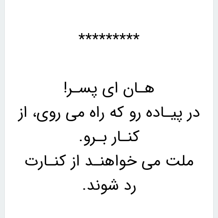
*********
هـان ای پسـر!
در پیـاده رو که راه می روی، از
کنـار بـرو.
ملت می خواهنـد از کنـارت
رد شوند.