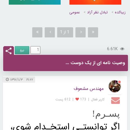
زیباکده
تبادل نظر آزاد
عمومی
1 از 1
6.61K
وصیت نامه ای از یک دوست ...
۱۹:۲۲ ۱۳۹۲/۱/۳
مهندس مشعوف
کاربر فعال
|
173
|
612 پست
پسـرم!
اگر توانستـی استخـدام شوی،