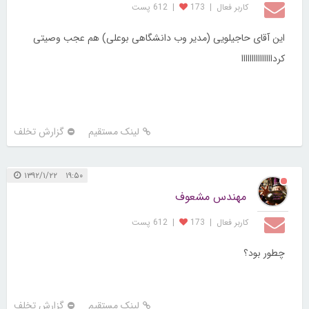
کاربر فعال
|
173
|
612 پست
این آقای حاجیلویی (مدیر وب دانشگاهی بوعلی) هم عجب وصیتی
کردااااااااااااااا
لینک مستقیم
گزارش تخلف
۱۹:۵۰ ۱۳۹۲/۱/۲۲
مهندس مشعوف
کاربر فعال
|
173
|
612 پست
چطور بود؟
لینک مستقیم
گزارش تخلف