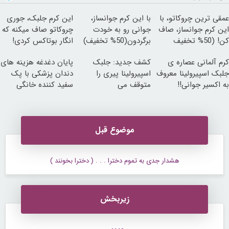
عمقی ترین چروکاتو، با
با این کرم جوانساز،
این کرم جلبک، جوری
این کرم جوانساز، صاف
جوانی رو به خودت
چروکاتو صاف میکنه که
کن! (50% تخفیف
برگردون(50% تخفیف)
انگار بوتاکس کردی!
سفارش فوری)
(تخفیف ویژه)
کرم آلمانی عصاره ی
کشف جدید: جلبک
پایان دغدغه هزینه های
جلبک اسپیرولینا معروف
اسپیرولینا پیری را
دندان پزشکی با پک
به اکسیر جوانی!!
متوقف می
سفید کننده خانگی
کند50%تخفیف
موضوع قبل
هشدار جدی به تموم دخترا . . . ( دخترا بخونند )
زیربخش