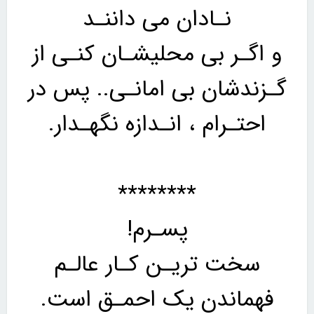
نـادان می داننـد
و اگـر بی محلیشـان کنـی از
گـزندشان بی امانـی.. پس در
احتـرام ، انـدازه نگهـدار.
********
پسـرم!
سخت تریـن کـار عالـم
فهماندن یک احمـق است.