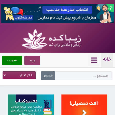
7358798
خانه
ورود
عضویت