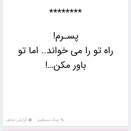
********
پسـرم!
راه تو را می خواند.. اما تو
باور مکن…!
لینک مستقیم
گزارش تخلف