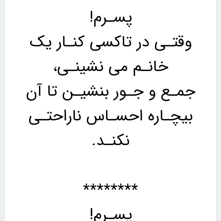
پسـرم!
وقتـی در تاکسی کنـار یک
خانـم می نشینـی،
جمـع و جـور بنشیـن تا آن
بیچـاره احسـاس ناراحتـی
نکنـد.
********
پسـرم!