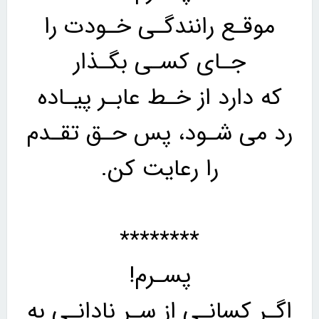
موقـع رانندگـی خـودت را
جـای کسـی بگـذار
که دارد از خـط عابـر پیـاده
رد می شـود، پس حـق تقـدم
را رعایت کن.
********
پسـرم!
اگـر کسانـی از سـر نادانـی به