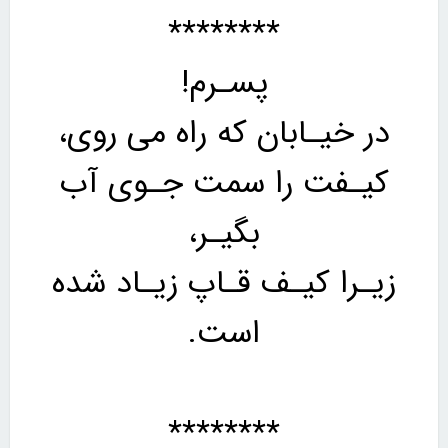
********
پسـرم!
در خیـابان که راه می روی،
کیـفت را سمت جـوی آب
بگیـر،
زیـرا کیـف قـاپ زیـاد شده
است.
********