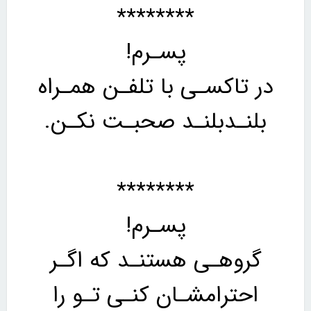
********
پسـرم!
در تاکسـی با تلفـن همـراه
بلنـدبلنـد صحبـت نکـن.
********
پسـرم!
گروهـی هستنـد که اگـر
احترامشـان کنـی تـو را