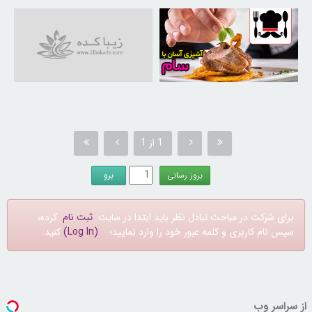
30257401
1 از 1
برای شرکت در مباحث تبادل نظر باید ابتدا در سایت
ثبت نام
کرده،
سپس نام کاربری و کلمه عبور خود را وارد نمایید؛
(Log In)
کنید.
از سراسر وب