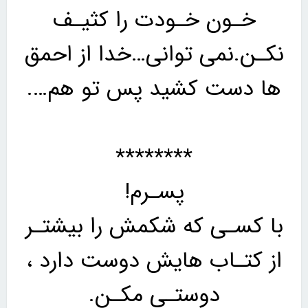
خـون خـودت را کثیـف
نکـن.نمی توانی…خدا از احمق
ها دست کشید پس تو هم….
********
پسـرم!
با کسـی که شکمش را بیشتـر
از کتـاب هایش دوست دارد ،
دوستـی مکـن.