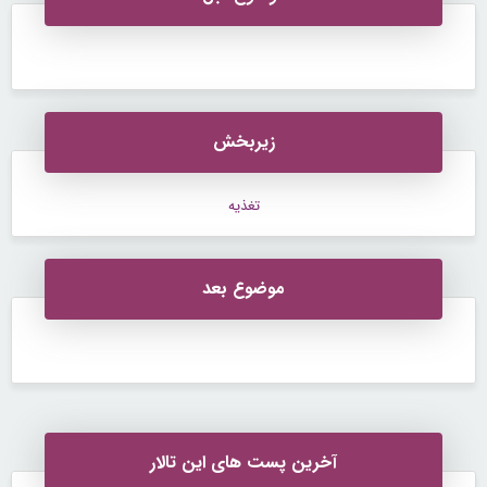
زیربخش
تغذیه
موضوع بعد
آخرین پست های این تالار