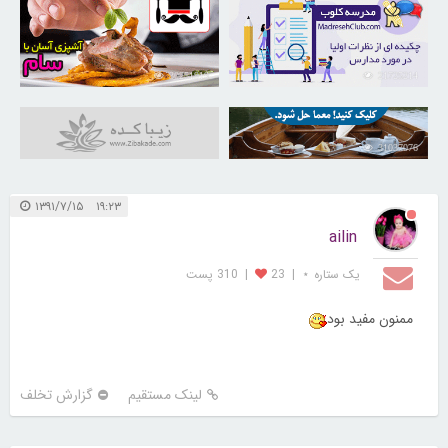
30251919
21725214
31037076
۱۹:۲۳ ۱۳۹۱/۷/۱۵
ailin
یک ستاره ⋆
|
23
|
310 پست
ممنون مفيد بود
لینک مستقیم
گزارش تخلف