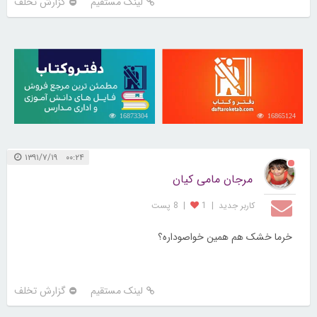
لینک مستقیم
گزارش تخلف
16873304
16865124
۰۰:۲۴ ۱۳۹۱/۷/۱۹
مرجان مامی کیان
کاربر جديد
|
1
|
8 پست
خرما خشک هم همین خواصوداره؟
لینک مستقیم
گزارش تخلف