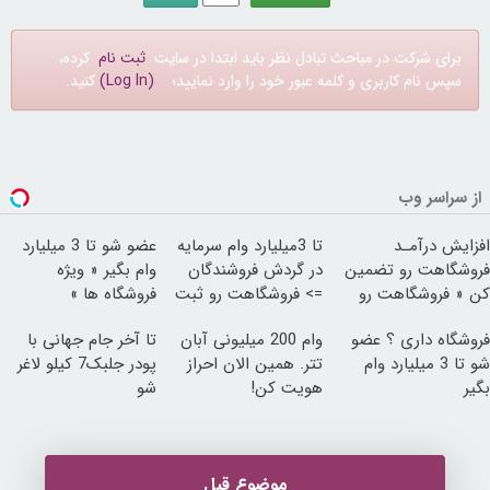
برای شرکت در مباحث تبادل نظر باید ابتدا در سایت
ثبت نام
کرده،
سپس نام کاربری و کلمه عبور خود را وارد نمایید؛
(Log In)
کنید.
از سراسر وب
افزایش درآمـد
تا 3میلیارد وام سرمایه
عضو شو تا 3 میلیارد
فروشگاهت رو تضمین
در گردش فروشندگان
وام بگیر « ویژه
کن « فروشگاهت رو
=> فروشگاهت رو ثبت
فروشگاه ها »
ثبت کن »
کن
فروشگاه داری ؟ عضو
وام 200 میلیونی آبان
تا آخر جام جهانی با
شو تا 3 میلیارد وام
تتر. همین الان احراز
پودر جلبک7 کیلو لاغر
بگیر
هویت کن!
شو
موضوع قبل