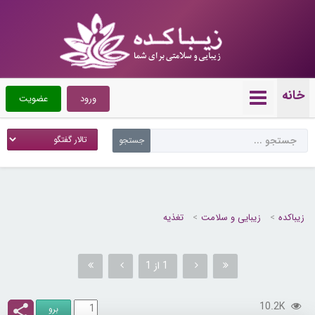
خانه
ورود
عضویت
زیباکده
زیبایی و سلامت
تغذیه
1 از 1
10.2K