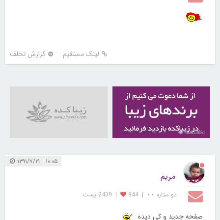
لینک مستقیم
گزارش تخلف
30813051
۱۰:۰۵ ۱۳۹۱/۷/۱۹
مریم
دو ستاره ⋆⋆
|
844
|
2439 پست
صفحه جدید و کی دیده