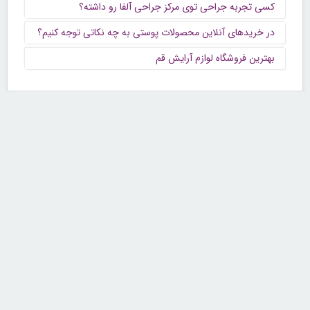
کسی تجربه جراحی توی مرکز جراحی آلفا رو داشته؟
در خریدهای آنلاین محصولات پوستی به چه نکاتی توجه کنیم؟
بهترین فروشگاه لوازم آرایش قم
تماس با ما
تلفن : ۲۲۶۸۹۶۴۳ (۰۲۱)
شنبه تا چهارشنبه از ساعت 9 تا 5 منتظر شنیدن صدای گرم شما هستیم.
همچنین برای درج آگهی، مشاوره برای توسعه کسب و کارتان با ما تماس بگیرید.
ایمیل: info[@]zibakade[dot]com