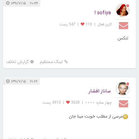
۲۰:۳۶ ۱۳۹۱/۷/۱۵
sofiya !
کاربر فعال
|
110
|
547 پست
تنکس
لینک مستقیم
گزارش تخلف
۲۱:۲۶ ۱۳۹۱/۷/۱۵
ساناز افشار
چهار ستاره ⋆⋆⋆⋆
|
3628
|
4913 پست
مرسی از مطلب خوبت مینا جان