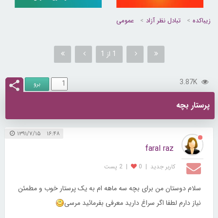
زیباکده
تبادل نظر آزاد
عمومی
1 از 1
3.87K
پرستار بچه
۱۶:۴۸ ۱۳۹۱/۷/۱۵
faral raz
کاربر جديد
|
0
|
2 پست
سلام دوستان من برای بچه سه ماهه ام به یک پرستار خوب و مطمئن
نیاز دارم لطفا اگر سراغ دارید معرفی بفرمائید مرسی