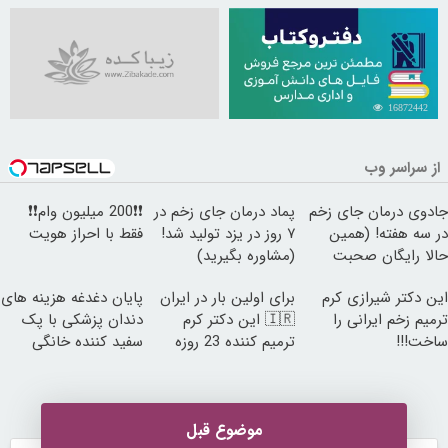
16872442
از سراسر وب
جادوی درمان جای زخم
پماد درمان جای زخم در
❗❗200 میلیون وام❗❗
در سه هفته! (همین
۷ روز در یزد تولید شد!
فقط با احراز هویت
حالا رایگان صحبت
(مشاوره بگیرید)
کنید)
این دکتر شیرازی کرم
برای اولین بار در ایران
پایان دغدغه هزینه های
ترمیم زخم ایرانی را
🇮🇷 این دکتر کرم
دندان پزشکی با پک
ساخت!!!
ترمیم کننده 23 روزه
سفید کننده خانگی
ساخت!
موضوع قبل