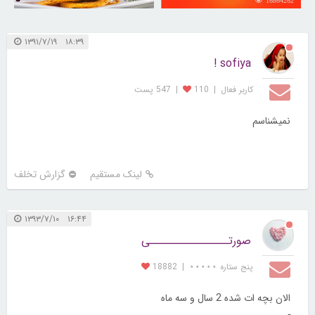
30251057
16864262
۱۸:۳۹ ۱۳۹۱/۷/۱۹
sofiya !
کاربر فعال
|
110
|
547 پست
نمیشناسم
لینک مستقیم
گزارش تخلف
۱۶:۴۴ ۱۳۹۳/۷/۱۰
صورتــــــــــــــــی
پنج ستاره ⋆⋆⋆⋆⋆
|
18882
الان بچه ات شده 2 سال و سه ماه