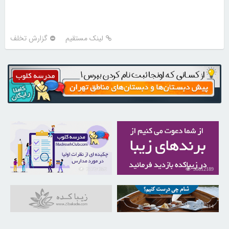
لینک مستقیم
گزارش تخلف
21724352
30812189
31036214