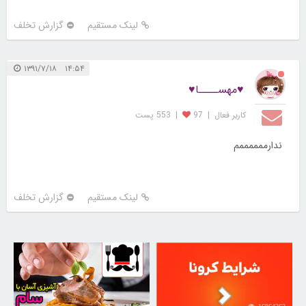
لینک مستقیم
گزارش تخلف
۱۴:۵۴ ۱۳۹۱/۷/۱۸
♥مهســــا♥
کاربر فعال
|
97
|
553 پست
ندارممممممم
لینک مستقیم
گزارش تخلف