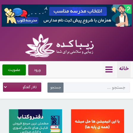
7356761
خانه
ورود
عضویت