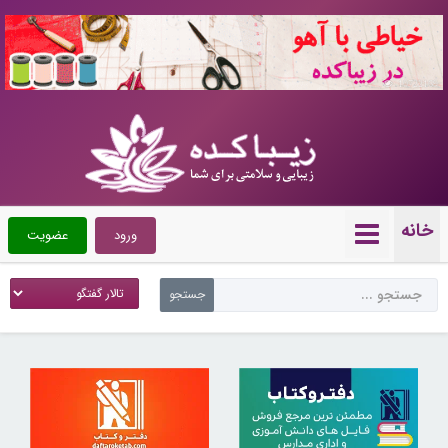
10722169
خانه
ورود
عضویت