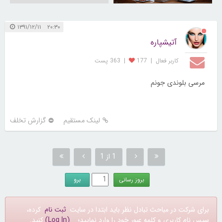
۲۰:۳۰ ۱۳۹۱/۱۲/۱۱
آتیشپاره
کاربر فعال
|
177
|
363 پست
مرسی بلوندی جونم
لینک مستقیم
گزارش تخلف
1 از 1
برای شرکت در مباحث تبادل نظر باید ابتدا در سایت
ثبت نام
کرده،
سپس نام کاربری و کلمه عبور خود را وارد نمایید؛
(Log In)
کنید.