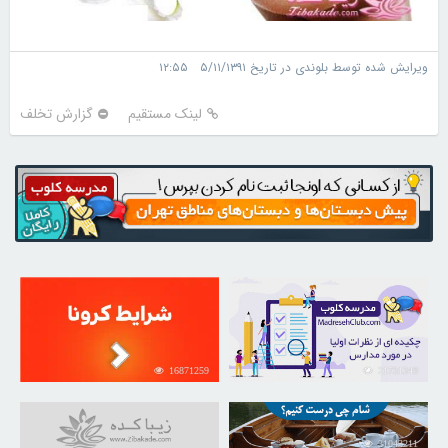
ویرایش شده توسط بلوندی در تاریخ ۵/۱۱/۱۳۹۱ ۱۲:۵۵
لینک مستقیم
گزارش تخلف
16871259
21731349
31043211