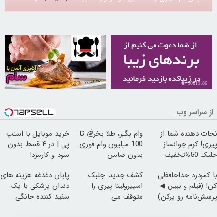
30258054
30819186
از سراسر وب
نجات دهنده شما از
وام بگیر، طلا بخر💰 تا
خرید موبایل با اسنپ
پیری! کرم جوانساز
100 میلیون وام فوری
پی | در ۴ قسط بدون
جلبک 50%تخفیف
بدون ضامن
سود و کارمزد!
با کمردرد خداحافظی
کشف جدید: جلبک
پایان دغدغه هزینه های
کن! (فیلم و ببین ◀
اسپیرولینا پیری را
دندان پزشکی با پک
پرسش‌نامه رو پرکن)
متوقف می
سفید کننده خانگی
کند50%تخفیف