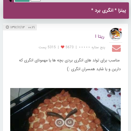
پیتزا * انگری برد *
۰۰:۲۱ ۱۳۹۲/۲/۱۳
ریتا ا
پنج ستاره ⋆⋆⋆⋆⋆
|
5673
|
5315 پست
مناسب برای تولد های انگری بردی بچه ها یا مهمونای انگری که
دارین و یا شاید همسران انگری :)