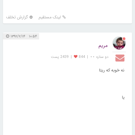
لینک مستقیم
گزارش تخلف
۱۰:۵۴ ۱۳۹۲/۲/۱۴
مریم
دو ستاره ⋆⋆
|
844
|
2439 پست
نه خوبه که ریتا
یا