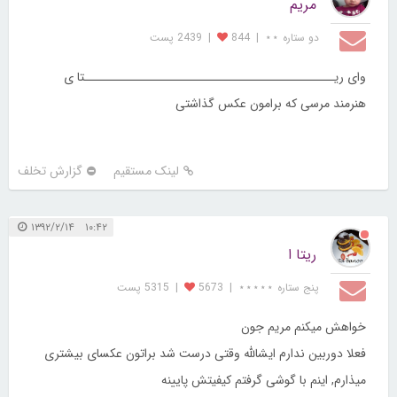
مریم
دو ستاره ⋆⋆
|
844
|
2439 پست
وای ریـــــــــــــــــــــــــــــــــــــــــــــــتا ی
هنرمند مرسی که برامون عکس گذاشتی
لینک مستقیم
گزارش تخلف
۱۰:۴۲ ۱۳۹۲/۲/۱۴
ریتا ا
پنج ستاره ⋆⋆⋆⋆⋆
|
5673
|
5315 پست
خواهش میکنم مریم جون
فعلا دوربین ندارم ایشالله وقتی درست شد براتون عکسای بیشتری
میذارم, اینم با گوشی گرفتم کیفیتش پایینه