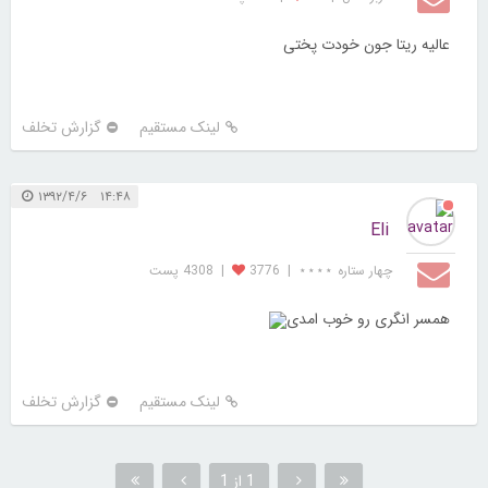
عالیه ریتا جون خودت پختی
لینک مستقیم
گزارش تخلف
۱۴:۴۸ ۱۳۹۲/۴/۶
Eli
چهار ستاره ⋆⋆⋆⋆
|
3776
|
4308 پست
همسر انگری رو خوب امدی
لینک مستقیم
گزارش تخلف
1 از 1