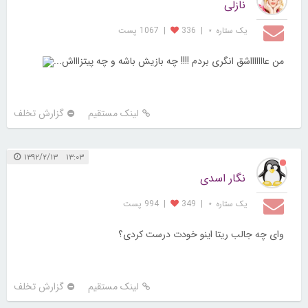
نازلی
یک ستاره ⋆
|
336
|
1067 پست
من عاااااااشق انگری بردم !!!! چه بازیش باشه و چه پیتزاااش...
لینک مستقیم
گزارش تخلف
۱۳:۰۳ ۱۳۹۲/۲/۱۳
نگار اسدی
یک ستاره ⋆
|
349
|
994 پست
وای چه جالب ریتا اینو خودت درست کردی؟
لینک مستقیم
گزارش تخلف