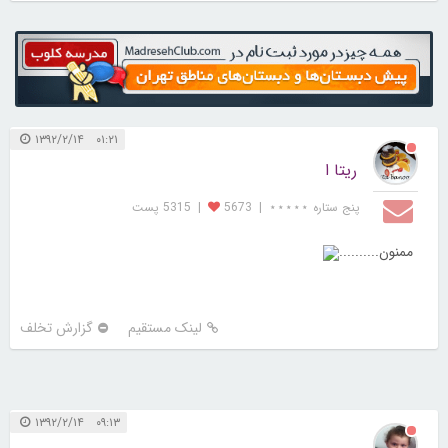
۰۱:۲۱ ۱۳۹۲/۲/۱۴
ریتا ا
پنج ستاره ⋆⋆⋆⋆⋆
|
5673
|
5315 پست
ممنون..........
لینک مستقیم
گزارش تخلف
۰۹:۱۳ ۱۳۹۲/۲/۱۴