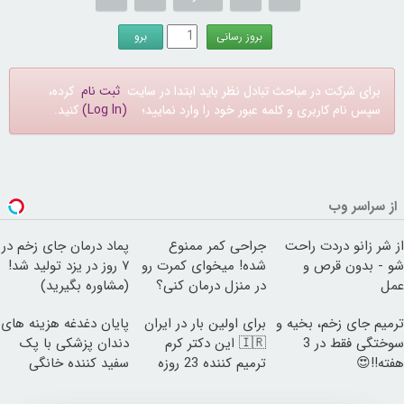
برای شرکت در مباحث تبادل نظر باید ابتدا در سایت
ثبت نام
کرده،
سپس نام کاربری و کلمه عبور خود را وارد نمایید؛
(Log In)
کنید.
از سراسر وب
از شر زانو دردت راحت
جراحی کمر ممنوع
پماد درمان جای زخم در
شو - بدون قرص و
شده! میخوای کمرت رو
۷ روز در یزد تولید شد!
عمل
در منزل درمان کنی؟
(مشاوره بگیرید)
((پرسش‌نامه))
ترمیم جای زخم، بخیه و
برای اولین بار در ایران
پایان دغدغه هزینه های
سوختگی فقط در 3
🇮🇷 این دکتر کرم
دندان پزشکی با پک
هفته!!😍
ترمیم کننده 23 روزه
سفید کننده خانگی
ساخت!