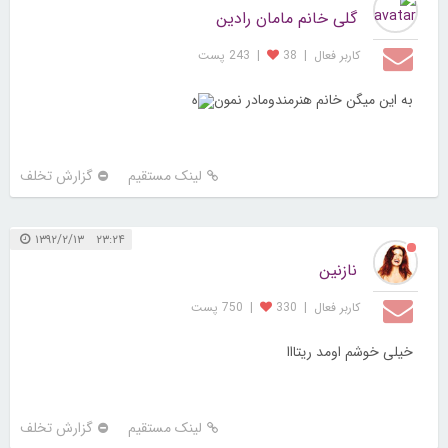
گلی خانم مامان رادین
کاربر فعال
|
38
|
243 پست
به این میگن خانم هنرمندومادر نمون
ه
لینک مستقیم
گزارش تخلف
۲۳:۲۴ ۱۳۹۲/۲/۱۳
نازنین
کاربر فعال
|
330
|
750 پست
خیلی خوشم اومد ریتااا
لینک مستقیم
گزارش تخلف