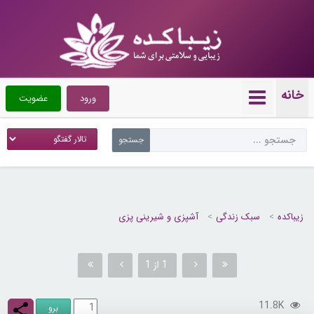
خانه
ورود
عضویت
زیباکده
سبک زندگی
آشپزی و شیرینی پزی
1 از 1
11.8K