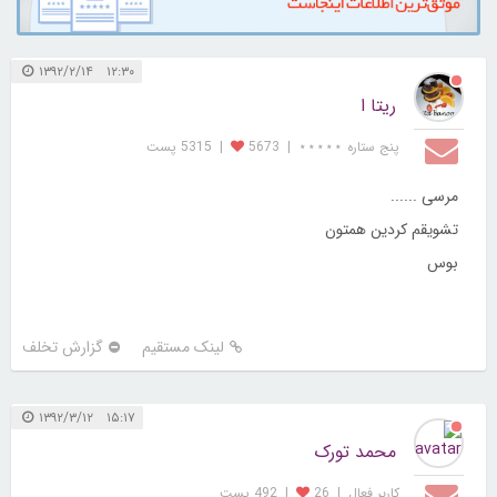
۱۲:۳۰ ۱۳۹۲/۲/۱۴
ریتا ا
پنج ستاره ⋆⋆⋆⋆⋆
|
5673
|
5315 پست
مرسی ......
تشویقم کردین همتون
بوس
لینک مستقیم
گزارش تخلف
۱۵:۱۷ ۱۳۹۲/۳/۱۲
محمد تورک
کاربر فعال
|
26
|
492 پست