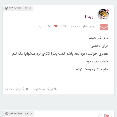
۱۳:۰۶ ۱۳۹۲/۲/۱۳
ریتا ا
پنج ستاره ⋆⋆⋆⋆⋆
|
5673
|
5315 پست
بله نگار جونم
برای دخملی
عصری خوابیده بود بعد پاشد گفت پیتزا انگری برد میخوام! فک کنم
خواب دیده بود
منم براش درست کردم
لینک مستقیم
گزارش تخلف
۲۳:۱۸ ۱۳۹۲/۲/۱۳