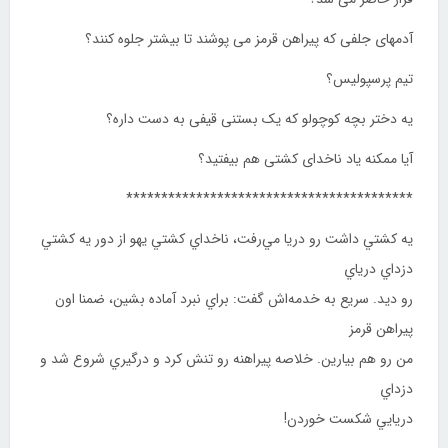
آدمهای جلفی که پیراهن قرمز می پوشند تا بیشتر جلوه کنند؟
تیم پرسپولیس؟
یه دختر بچه کوچولو که یک بستنی قیفی به دست داره؟
آیا ممکنه یاد ناخدای کشتی هم بیفتید؟
*****************************************
يه كشتي داشت رو دريا مي‌رفت، ناخداي كشتي يهو از دور يه كشتي
دزداي درياي
رو ديد. سريع به خدمه‌اش گفت: براي نبرد آماده بشين، ضمنا اون
پيراهن قرمز
من رو هم بيارين. خلاصه پيراهنه رو تنش كرد و درگيري شروع شد و
دزداي
دريايي شكست خوردن!