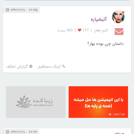
۲۲:۳۵ ۱۳۹۲/۲/۲۰
آتیشپاره
کاربر فعال
|
177
|
363 پست
داستان چی بوده بهار؟
لینک مستقیم
گزارش تخلف
16867580
۲۲:۳۶ ۱۳۹۲/۲/۲۰