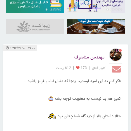
16875760
21727670
31039532
۲۱:۰۰ ۱۳۹۲/۲/۲۰
مهندس مشعوف
کاربر فعال
|
173
|
612 پست
فکر کنم به این امید اومدید اینجا که دنبال لباس قرمز باشید ...
کمی هم بد نیست به معنویات توجه بشه
حالا داستان بالا از دیدگاه شما چطور بود