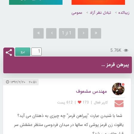
زیباکده
تبادل نظر آزاد
عمومی
1 از 1
5.76K
پیرهن قرمز ...
۲۰:۵۱ ۱۳۹۲/۲/۲۰
مهندس مشعوف
کاربر فعال
|
173
|
612 پست
شما با شنیدن عبارت "پیراهن قرمز" چه چیزی به ذهنتان می آید؟
یاقوت زن قرمز پوشی که سالها در میدان فردوسی منتظر عشقش سر
قرار حاضر می شد؟