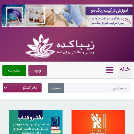
10088379
خانه
ورود
عضویت