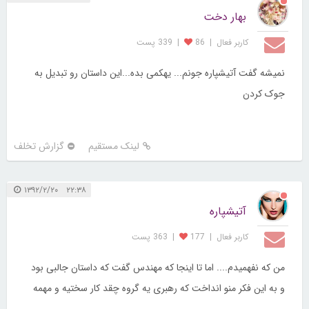
بهار دخت
کاربر فعال
|
86
|
339 پست
نمیشه گفت آتیشپاره جونم... یهکمی بده...این داستان رو تبدیل به
جوک کردن
لینک مستقیم
گزارش تخلف
۲۲:۳۸ ۱۳۹۲/۲/۲۰
آتیشپاره
کاربر فعال
|
177
|
363 پست
من که نفهمیدم.... اما تا اینجا که مهندس گفت که داستان جالبی بود
و به این فکر منو انداخت که رهبری یه گروه چقد کار سختیه و مهمه