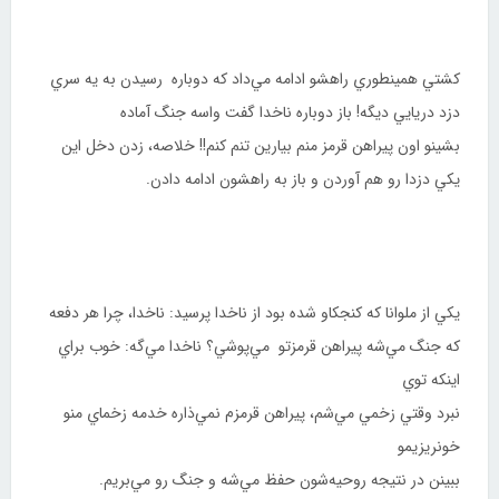
كشتي همينطوري راهشو ادامه مي‌داد كه دوباره رسيدن به يه سري
دزد دريايي ديگه! باز دوباره ناخدا گفت واسه جنگ آماده
بشينو اون پيراهن قرمز منم بيارين تنم كنم!! خلاصه، زدن دخل اين
يكي دزدا رو هم آوردن و باز به راهشون ادامه دادن.
يكي از ملوانا كه كنجكاو شده بود از ناخدا پرسيد: ناخدا، چرا هر دفعه
كه جنگ مي‌شه پيراهن قرمزتو مي‌پوشي؟ ناخدا مي‌گه: خوب براي
اينكه توي
نبرد وقتي زخمي مي‌شم، پيراهن قرمزم نمي‌ذاره خدمه زخماي منو
خونريزيمو
ببينن در نتيجه روحيه‌شون حفظ مي‌شه و جنگ رو مي‌بريم.