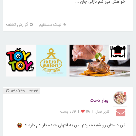
خواهش می کنم نازلی جان ...
لینک مستقیم
گزارش تخلف
30815507
30254375
۲۲:۳۴ ۱۳۹۲/۲/۲۰
بهار دخت
کاربر فعال
|
86
|
339 پست
این داستان رو شنیده بودم. این یه انتهای خنده دار هم داره ها