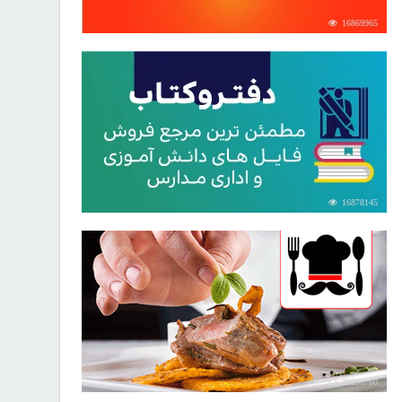
16869965
16878145
30256760