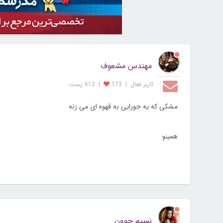
مهندس مشعوف
کاربر فعال
|
173
|
612 پست
مشکی که یه جورایی به قهوه ای می زنه
همینو
نسیم جوون