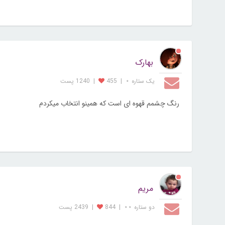
بهارک
یک ستاره ⋆
|
455
|
1240 پست
رنگ چشمم قهوه ای است که همینو انتخاب میکردم
مریم
دو ستاره ⋆⋆
|
844
|
2439 پست