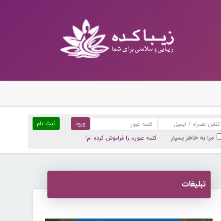
ثبت نام
مرا به خاطر بسپار
کلمه عبورم را فراموش کرده ام!
تبلیغات