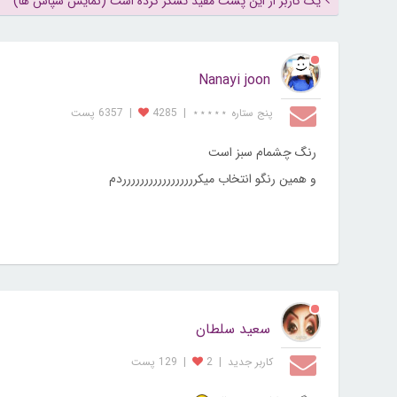
یک کاربر از این پست مفید تشکر کرده است (نمایش سپاس ها)
Nanayi joon
پنج ستاره ⋆⋆⋆⋆⋆
|
4285
|
6357 پست
رنگ چشمام سبز است
و همین رنگو انتخاب میکررررررررررررررررردم
سعید سلطان
کاربر جديد
|
2
|
129 پست