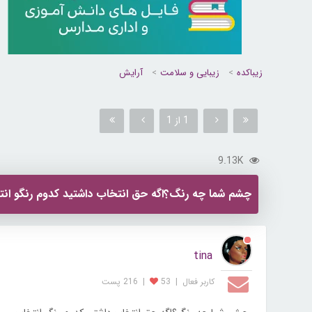
زیباکده
زیبایی و سلامت
آرایش
1 از 1
9.13K
چشم شما چه رنگ؟اگه حق انتخاب داشتید کدوم رنگو ان
tina
کاربر فعال
|
53
|
216 پست