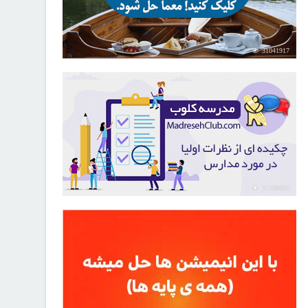
31041917
21730055