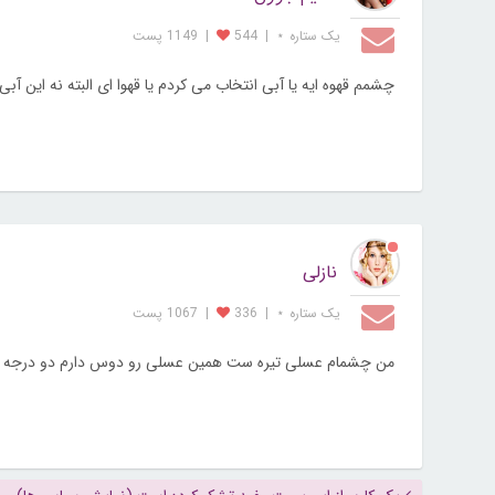
یک ستاره ⋆
|
544
|
1149 پست
چشمم قهوه ایه یا آبی انتخاب می کردم یا قهوا ای البته نه این آب
نازلی
یک ستاره ⋆
|
336
|
1067 پست
من چشمام عسلی تیره ست همین عسلی رو دوس دارم دو درجه ر