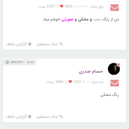
پنج ستاره ⋆⋆⋆⋆⋆
|
4285
|
6357 پست
من از رنگ
سفید
و مشکی و
صورتی
خوشم میاد
لینک مستقیم
گزارش تخلف
۲۰:۲۲ ۱۳۹۲/۳/۷
حسام صدری
دو ستاره ⋆⋆
|
1297
|
2906 پست
رنگ مشکی
لینک مستقیم
گزارش تخلف