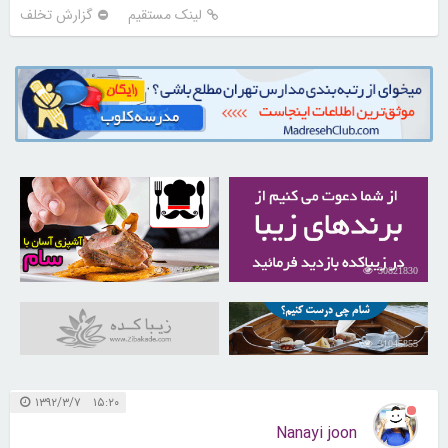
لینک مستقیم
گزارش تخلف
30260698
30821830
31045855
۱۵:۲۰ ۱۳۹۲/۳/۷
Nanayi joon