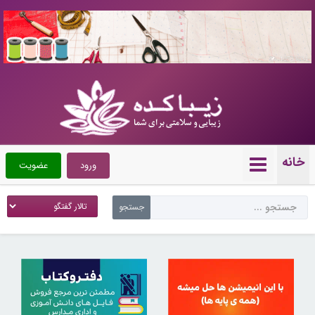
10723034
خانه
ورود
عضویت