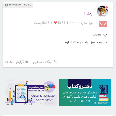
۲۰:۴۰ ۱۳۹۲/۳/۷
ریتا ا
پنج ستاره ⋆⋆⋆⋆⋆
|
5673
|
5315 پست
چه سخت......
میدونم سبز زیاد دوست ندارم
لینک مستقیم
گزارش تخلف
21733993
16882083