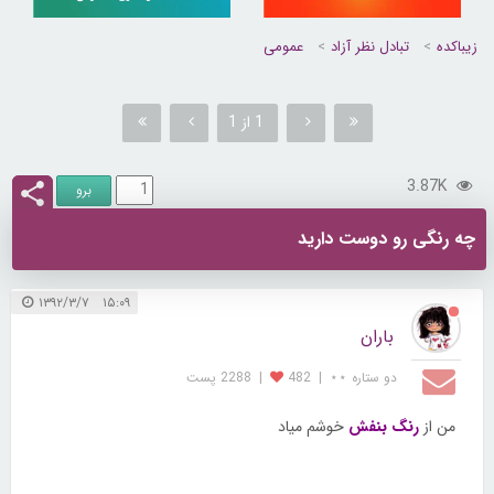
زیباکده
تبادل نظر آزاد
عمومی
1 از 1
3.87K
چه رنگی رو دوست دارید
۱۵:۰۹ ۱۳۹۲/۳/۷
باران
دو ستاره ⋆⋆
|
482
|
2288 پست
من از
رنگ بنفش
خوشم میاد