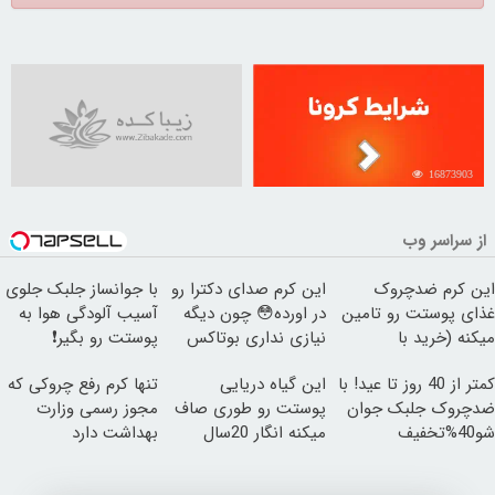
16873903
از سراسر وب
این کرم ضدچروک
این کرم صدای دکترا رو
با جوانساز جلبک جلوی
غذای پوستت رو تامین
در اورده😳 چون دیگه
آسیب آلودگی هوا به
میکنه (خرید با
نیازی نداری بوتاکس
پوستت رو بگیر❗
40%تخفیف)
کنی!!!
(تخفیف تا امشب)
کمتر از 40 روز تا عید! با
این گیاه دریایی
تنها کرم رفع چروکی که
ضدچروک جلبک جوان
پوستت رو طوری صاف
مجوز رسمی وزارت
شو40%تخفیف
میکنه انگار 20سال
بهداشت دارد
جوون شدی🔥