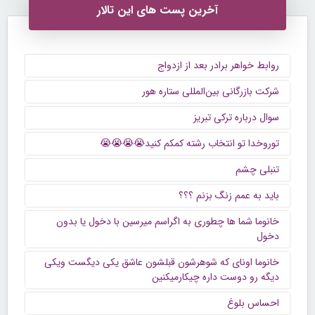
آخرین پست های این تالار
روابط خواهر برادر بعد از ازدواج
شرکت بازرگانی بین‌المللی ستاره هور
سوال درباره ترکی تبریز
توروخدا تو انتخاب رشته کمکم کنید😭😭😭😭
تنبلی چشم
باید به عمم زنگ بزنم ؟؟؟
خانوما شما ها چطوری به اگراسم میرسین با دخول یا بدون
دخول
خانوما اونای که شوهرشون قبلشون عاشق یکی دیگست ویکی
دیگه رو دوست داره چیکارمیکنین
احساس بلوغ