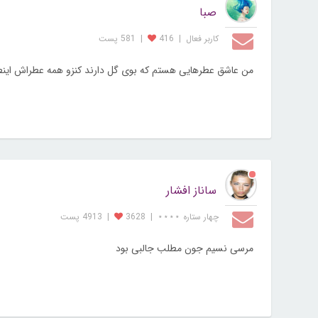
صبا
کاربر فعال
|
416
|
581 پست
من عاشق عطرهایی هستم که بوی گل دارند کنزو همه عطراش اینط
ساناز افشار
چهار ستاره ⋆⋆⋆⋆
|
3628
|
4913 پست
مرسی نسیم جون مطلب جالبی بود