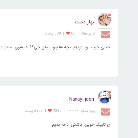
بهار دخت
کاربر فعال
|
86
|
339 پست
خیلی خوب بود عزیزم. بچه ها چوب مثل چی؟؟ همشون به جز عط
Nanayi joon
پنج ستاره ⋆⋆⋆⋆⋆
|
4285
|
6357 پست
چ تاپیک خوبی، کاشکی ادامه بدیم