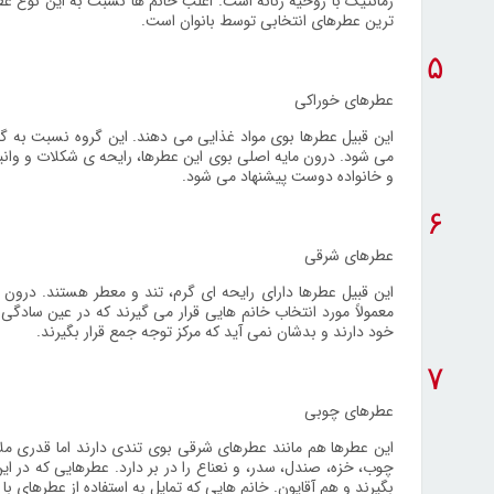
رمانتیک با روحیه زنانه است. اغلب خانم ها نسبت به این نوع ع
ترین عطرهای انتخابی توسط بانوان است.
۵
عطرهای خوراکی
این قبیل عطرها بوی مواد غذایی می دهند. این گروه نسبت به گر
می شود. درون مایه اصلی بوی این عطرها، رایحه ی شکلات و وانیل ر
و خانواده دوست پیشنهاد می شود.
۶
عطرهای شرقی
این قبیل عطرها دارای رایحه ای گرم، تند و معطر هستند. درون 
معمولاً مورد انتخاب خانم هایی قرار می گیرند که در عین سادگ
خود دارند و بدشان نمی آید که مرکز توجه جمع قرار بگیرند.
۷
عطرهای چوبی
این عطرها هم مانند عطرهای شرقی بوی تندی دارند اما قدری ملایم
چوب، خزه، صندل، سدر، و نعناع را در بر دارد. عطرهایی که در ای
بگیرند و هم آقایون. خانم هایی که تمایل به استفاده از عطرهای ب