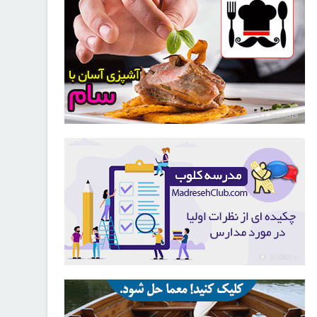
30256919
21730214