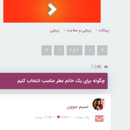
زیباکده
زیبایی و سلامت
زیبایی
1 از 1
7.34K
چگونه برای یک خانم عطر مناسب انتخاب کنیم
نسیم جوون
یک ستاره ⋆
|
544
|
1149 پست