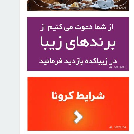
31042076
30818051
16870124