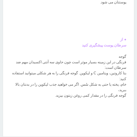
پوستتان می شود
.
●
از
سرطان پوست پیشگیری کنید
گوجه
فرنگی در این زمینه بسیار موثر است چون حاوی سه آنتی اکسیدان مهم ضد
سرطان است:
بتا کاروتین، ویتامین
C
و لیکوپن. گوجه فرنگی را به هر شکلی میتوانید استفاده
کنید:
خام، پخته یا حتی به شکل سُس. اگر می خواهید جذب لیکوپن را در بدنتان بالا
ببرید،
گوجه فرنگی را در مقدار کمی روغن زیتون بپزید
.