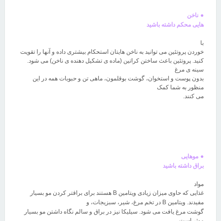
●
ناخن
هایی محکم داشته باشید
با
خوردن پروتئین می توانید به ناخن هایتان استحکام بیشتری داده و آنها را تقویت
کنید. پروتئین باعث ساختن کراتین (ماده ی تشکیل دهنده ی ناخن) می شود.
سینه ی مرغ
بدون پوست و استخوان، گوشت بوقلمون، ماهی تن و حبوبات همه در این
منظور به شما کمک
می کنند
.
●
موهایی
براق داشته باشید
مواد
غذایی که حاوی میزان زیادی ویتامین
B
هستند برای براقتر کردن مو بسیار
مفیدند. ویتامین
B
در تخم مرغ، شیر، سبزیجات، و
گوشت مرغ یافت می شود. سیلیکا نیز در براق و سالم نگاه داشتن مو بسیار
موثر است.