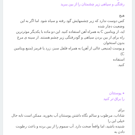
رفتگی و سیاهی زیر چشمتان را از بین ببرید
هیچ
کس دوست ندارد که زیر چشمهایش گود رفته و سیاه شود. اما اگر به این
وضعیت دچار شده
اید، از ویتامین
C
به همراه آهن استفاده کنید. این دو ماده با یکدیگر موثرترین
راه برای از بین بردن سیاهی و گودرفتگی زیر چشم هستند. از سینه ی مرغ
بدون استخوان
و پوست (منبعی عالی از آهن) به همراه فلفل سبز، زرد یا قرمز (منبع ویتامین
C)
استفاده
کنید
.
●
پوستتان
را براق تر کنید
برای
شاداب، مرطوب و سالم نگاه داشتن پوستتان آب بخورید. ممکن است تابه حال
خیلی این را
شنیده باشید، اما واقعاً صحت دارد. آب سموم را از بین برده و باعث رطوبت
دادن به