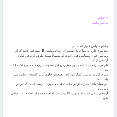
●
جوانتر
به نظر بیایید
بـادام خـواص فـوق العـاده ی
ضد پیری دارد. نه تنها حاوی مـیــزان زیادی ویتامین
E
است (می دانید که این
ویتامین جـزء ویـتـامین هایی است که معمولاً پشت ظرف کِرِم هاو لوازم
آرایشی از آن
نام می بـرنـد)، بـلـکـه حـاوی میزان زیـادی اسـیـد چـرب هـم مـی بـاشـد (کـه
بـه
نــرم کــردن پوست کمک می کند)، همچنین حاوی آنتی اکسیدان سلنیم می
باشد. اما
حواستان باشد که زیاد از این ماده ی غذایی نخورید. درست است که خواص
زیبایی و
آرایشی زیادی دارد، اما میزان کالریش هم بالا است و ممکن است باعث چاقی
شود
.