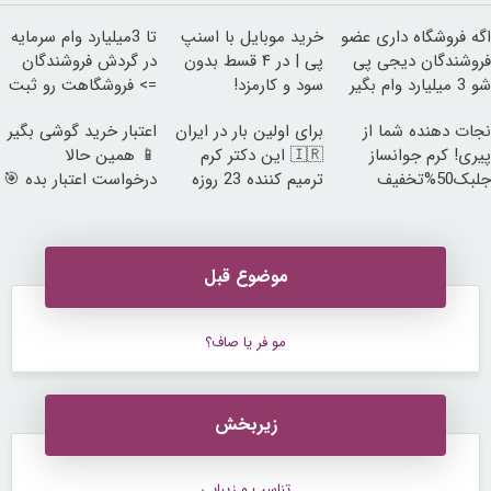
اگه فروشگاه داری عضو
خرید موبایل با اسنپ
تا 3میلیارد وام سرمایه
فروشندگان دیجی پی
پی | در ۴ قسط بدون
در گردش فروشندگان
شو 3 میلیارد وام بگیر
سود و کارمزد!
=> فروشگاهت رو ثبت
کن
نجات دهنده شما از
برای اولین بار در ایران
اعتبار خرید گوشی بگیر
پیری! کرم جوانساز
🇮🇷 این دکتر کرم
📱 همین حالا
جلبک50%تخفیف
ترمیم کننده 23 روزه
درخواست اعتبار بده 🎯
ساخت!
موضوع قبل
مو فر یا صاف؟
زیربخش
تناسب و زیبایی