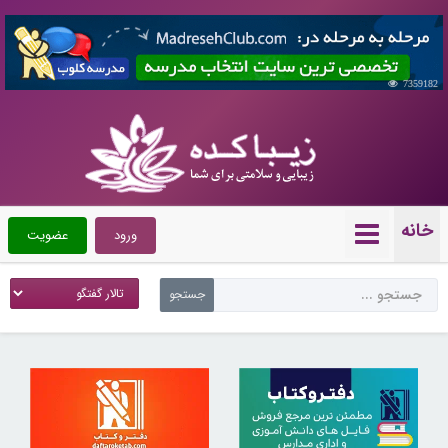
7359182
خانه
ورود
عضویت