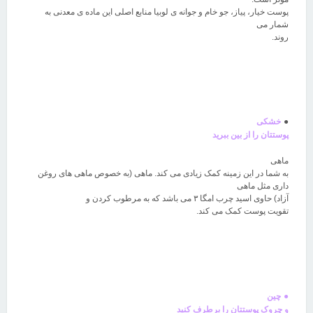
پوست خیار، پیاز، جو خام و جوانه ی لوبیا منابع اصلی این ماده ی معدنی به
شمار می
روند
.
●
خشکی
پوستتان را از بین ببرید
ماهی
به شما در این زمینه کمک زیادی می کند. ماهی (به خصوص ماهی های روغن
داری مثل ماهی
آزاد) حاوی اسید چرب امگا
۳
می باشد که به مرطوب کردن و
تقویت پوست کمک می کند
.
●
چین
و چروک پوستتان را برطرف کنید