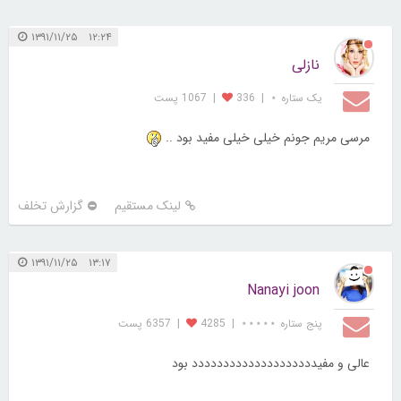
۱۲:۲۴ ۱۳۹۱/۱۱/۲۵
نازلی
یک ستاره ⋆
|
336
|
1067 پست
مرسی مریم جونم خیلی خیلی مفید بود ..
لینک مستقیم
گزارش تخلف
۱۳:۱۷ ۱۳۹۱/۱۱/۲۵
Nanayi joon
پنج ستاره ⋆⋆⋆⋆⋆
|
4285
|
6357 پست
عالی و مفیدددددددددددددددددددد بود