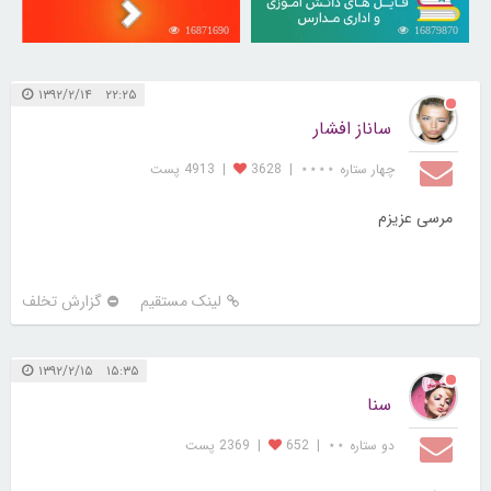
16871690
16879870
۲۲:۲۵ ۱۳۹۲/۲/۱۴
ساناز افشار
چهار ستاره ⋆⋆⋆⋆
|
3628
|
4913 پست
مرسی عزیزم
لینک مستقیم
گزارش تخلف
۱۵:۳۵ ۱۳۹۲/۲/۱۵
سنا
دو ستاره ⋆⋆
|
652
|
2369 پست