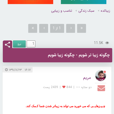
زیباکده
سبک زندگی
تناسب و زیبایی
1 از 1
11.5K
چگونه زیبا تر شویم - چگونه زیبا شویم
۱۶:۱۷ ۱۳۹۱/۸/۲۳
مریم
دو ستاره ⋆⋆
|
844
|
2439 پست
چـیـزهایــی که می خورید می تواند به زیباتر شدن شما کـمک کند.