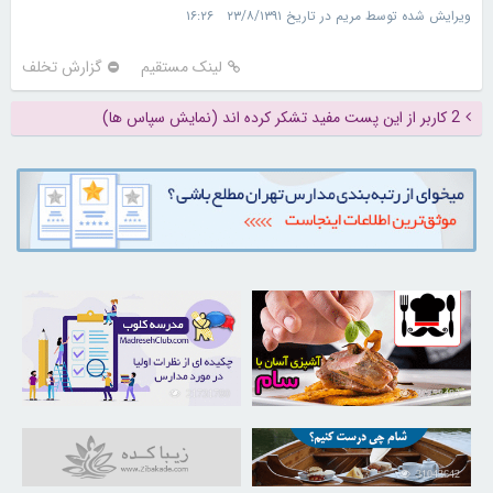
ویرایش شده توسط مریم در تاریخ ۲۳/۸/۱۳۹۱ ۱۶:۲۶
لینک مستقیم
گزارش تخلف
2 کاربر از این پست مفید تشکر کرده اند (نمایش سپاس ها)
21731780
30258485
31043642