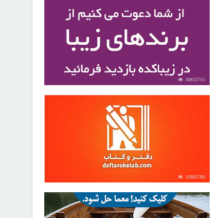
30813715
16865788