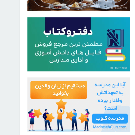
31037740
16873968
21725878