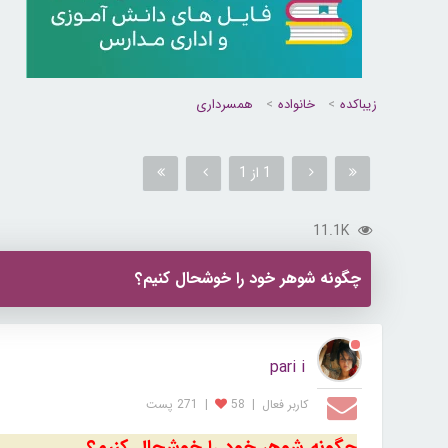
زیباکده
خانواده
همسرداری
1 از 1
11.1K
چگونه شوهر خود را خوشحال کنیم؟
pari i
کاربر فعال
|
58
|
271 پست