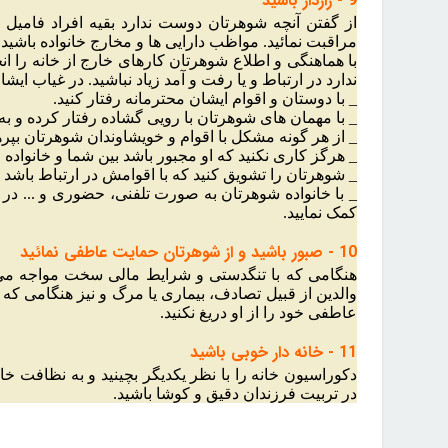
9 - رازدار باشید
از گفتن آنچه شوهرتان دوست ندارد بقیه افراد فامیل 
مراقبت نمائید. مواظب دارایی ها و مخارج خانواده باشید.
با هماهنگی و اطلاع شوهرتان کارهای خارج از خانه را انجا
ندارد در ارتباط و یا رفت و آمد زیاد نباشید. در غیاب ایش
_ با دوستان و اقوام ایشان محترمانه رفتار کنید.
_ با مهمان های شوهرتان با رویی گشاده رفتار کرده و به خو
_ از هر گونه مشکل با اقوام و خویشاوندان شوهرتان بپره
_ هرگز کاری نکنید که او مجبور باشد بین شما و خانواده 
_ شوهرتان را تشویق کنید که با اقوامش در ارتباط باشد و 
_ با خانواده شوهرتان به صورت تلفنی، حضوری و ... در ارت
کمک نمایید.
10 - صبور باشید و از شوهرتان حمایت عاطفی نمائید
هنگامی که با تنگدستی و شرایط مالی سخت مواجه می شوی
والدین از قبیل تصادف، بیماری یا مرگ و نیز هنگامی که
عاطفی خود را از او دریغ نکنید.
11 - خانه دار خوبی باشید
دکوراسیون خانه را با نظر یکدیگر بچینید و به نظافت خا
در تربیت فرزندان دقیق و کوشا باشید.