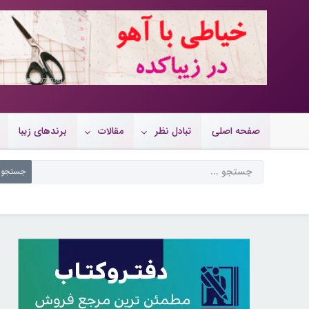
10720381
صفحه اصلی
تبادل نظر
مقالات
برندهای زیبا