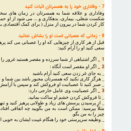
7 - وفاداری خود را به همسرتان اثبات کنید
وفاداری و علاقه شما به همسرتان در زمان های سخت
شکست شغلی، بیماری، بدهکاری و ... می شود از او حما
کار کردن شما در بیرون از منزل ( برای کمک اقتصادی ب
8 - زمانی که عصبانی است او را بشاش نمائید
قبل از هر کاری از چیزهایی که او را عصبانی می کند پرهیز 
سعی کنید او را آرام کنید:
1 _
اگر اشتباهی از شما سرزده و مقصر هستید غرور را کن
2 _
اگر او مقصر است آنگاه :
_ به جای غر زدن سعی کنید آرام باشید
_ هرگز کاری نکنید که همسرتان مجبور باشد بین شما و خ
_ صبر کنید تا عصبانیت او فروکش کند و سپس با آرامش 
3 _
اگر عصبانیت وی عامل خارجی دارد:
_ تا فروکش کردن خشم او ساکت بمانید.
_ از پرسیدن پرسش های زیاد و طولانی پرهیز کنید و تنها
مثلاً بپرسید: ممکن است به من بگویید چه اتفاقی افت
چیز را به من بگو.
_ وظیفه سرپرستی خود را هنگام غیبت ایشان به خوبی انج