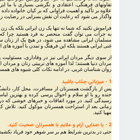
تفاوتهای فرهنگی، اعتقادی و نگرشی بسیاری با ما ایرا
علاوه بر تأکید و اهمیت فراوانی که بر کیان خانواده د
واگذار می شود که رعایت آن نقش بسزایی در رضایت زن
فراموش نکنید که شما نه تنها یک زن ایرانی بلکه یک زن 
به جرأت می توان گفت منحصر به فرد هستید چرا که ت
مسلمان ایرانی مشاهده می شود، در هیچ یک از زنان سای
غنی ایرانی هستند بلکه این فرهنگ و تمدن با آموزه های ا
از سوی دیگر مردان ایرانی نیز در وفاداری، مسئولیت
مردان دنیا هستند؛ لذا آموزه های تربیتی زنان و مردان ا
روان شناسان غربی. در ادامه نکات کلی شیوه های همسردا
1 - میزبانی جذاب باشید
پس از بازگشت همسرتان از مسافرت، محل کار، دانشگاه
خنده رو با او سلام و احوال پرسی کرده و بهترین لباس
رسیدگی کنید. در مورد اتفاقات و خبرهای خوشی که در طی
زمانی بعد از استراحت همسرتان موکول کنید. تلاش کن
مهیا کنید.
2 - با صدایی آرام و ملایم با همسرتان صحبت کنید.
حتی در بدترین شرایط هم بر سر شوهر خود فریاد نکشید.