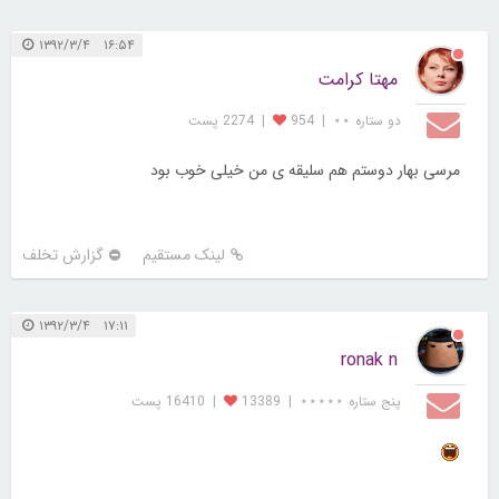
۱۶:۵۴ ۱۳۹۲/۳/۴
مهتا کرامت
دو ستاره ⋆⋆
|
954
|
2274 پست
مرسی بهار دوستم هم سلیقه ی من خیلی خوب بود
لینک مستقیم
گزارش تخلف
۱۷:۱۱ ۱۳۹۲/۳/۴
ronak n
پنج ستاره ⋆⋆⋆⋆⋆
|
13389
|
16410 پست