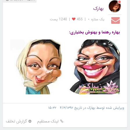
بهارک
یک ستاره ⋆
|
455
|
1240 پست
بهاره رهنما و بهنوش بختیاری:
ویرایش شده توسط بهارک در تاریخ ۴/۳/۱۳۹۲ ۱۵:۳۲
لینک مستقیم
گزارش تخلف