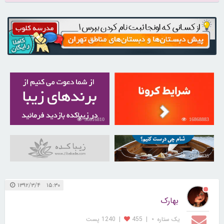
30816810
16868883
31040835
۱۵:۳۰ ۱۳۹۲/۳/۴
بهارک
یک ستاره ⋆
|
455
|
1240 پست