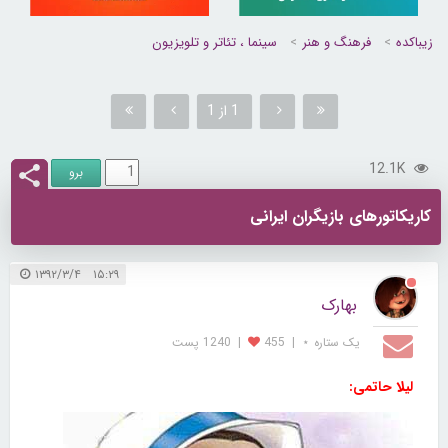
زیباکده
فرهنگ و هنر
سینما ، تئاتر و تلویزیون
1 از 1
12.1K
کاریکاتورهای بازیگران ایرانی
۱۵:۲۹ ۱۳۹۲/۳/۴
بهارک
یک ستاره ⋆
|
455
|
1240 پست
لیلا حاتمی: