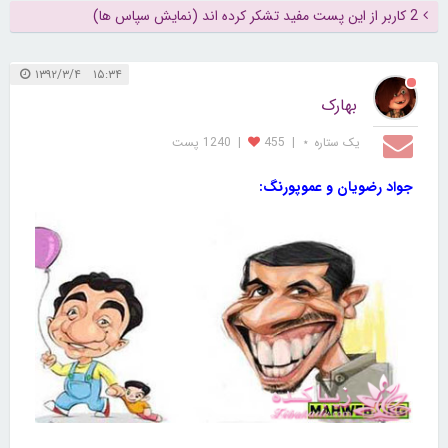
2 کاربر از این پست مفید تشکر کرده اند (نمایش سپاس ها)
۱۵:۳۴ ۱۳۹۲/۳/۴
بهارک
یک ستاره ⋆
|
455
|
1240 پست
جواد رضویان و عموپورنگ: