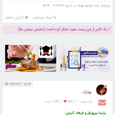
ویرایش شده توسط بهارک در تاریخ ۴/۳/۱۳۹۲ ۱۵:۳۴
لینک مستقیم
گزارش تخلف
یک کاربر از این پست مفید تشکر کرده است (نمایش سپاس ها)
30255678
21728973
۱۵:۳۶ ۱۳۹۲/۳/۴
بهارک
یک ستاره ⋆
|
455
|
1240 پست
پارسا پیروزفر و فرهاد آئیش: