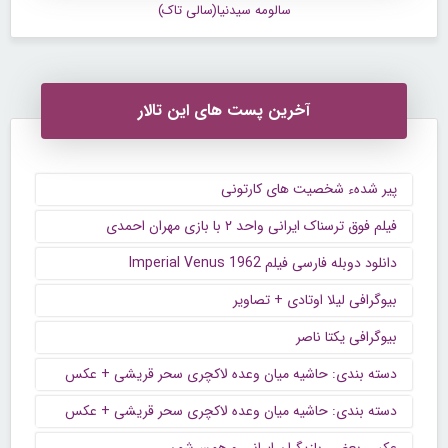
سالومه سیدنیا(سالی تاک)
آخرین پست های این تالار
پیر شدهء شخصیت های کارتونی
فیلم فوق ترسناک ایرانی واحد ۲ با بازی مهران احمدی
دانلود دوبله فارسی فیلم Imperial Venus 1962
بیوگرافی لیلا اوتادی + تصاویر
بیوگرافی یکتا ناصر
دسته بندی: حاشیه میان وعده لاکچری سحر قریشی + عکس
دسته بندی: حاشیه میان وعده لاکچری سحر قریشی + عکس
عکس بعضی بازیگران ایرانی و همسرشون