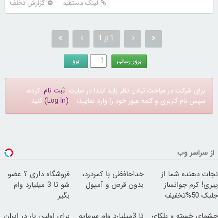
لینک مستقیم
گزارش تخلف
1 از 1
برای شرکت در مباحث تبادل نظر باید ابتدا در سایت
ثبت نام
کرده،
سپس نام کاربری و کلمه عبور خود را وارد نمایید؛
(Log In)
کنید.
از سراسر وب
نجات دهنده شما از
خداحافظی با کمردرد،
فروشگاه داری ؟ عضو
پیری! کرم جوانساز
بدون قرص و آمپول
شو تا 3 میلیارد وام
جلبک 50%تخفیف
بگیر
چشمای خسته و پلکای
تا 3میلیارد وام سرمایه
برای اولین بار در ایران