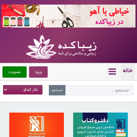
10721405
خانه
ورود
عضویت