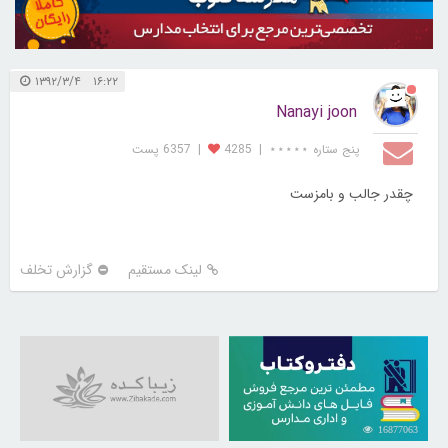
۱۶:۲۲ ۱۳۹۲/۳/۴
Nanayi joon
پنج ستاره ⋆⋆⋆⋆⋆
|
4285
|
6357 پست
چقدر جالب و بامزست
لینک مستقیم
گزارش تخلف
16877063