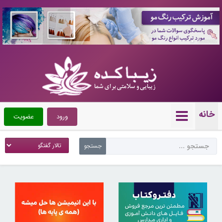
10089665
خانه
ورود
عضویت