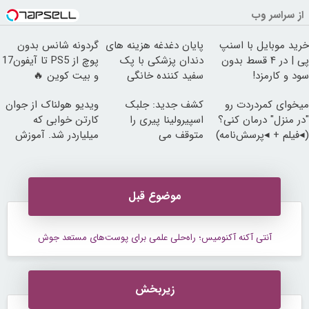
از سراسر وب
خرید موبایل با اسنپ
پایان دغدغه هزینه های
گردونه شانس بدون
پی | در ۴ قسط بدون
دندان پزشکی با پک
پوچ از PS5 تا آیفون17
سود و کارمزد!
سفید کننده خانگی
و بیت کوین 🔥
میخوای کمردردت رو
کشف جدید: جلبک
ویدیو هولناک از جوان
"در منزل" درمان کنی؟
اسپیرولینا پیری را
کارتن خوابی که
(◂فیلم + ◂پرسش‌نامه)
متوقف می
میلیاردر شد. آموزش
کند50%تخفیف
رایگان
موضوع قبل
آنتی آکنه آکنومیس؛ راه‌حلی علمی برای پوست‌های مستعد جوش
زیربخش