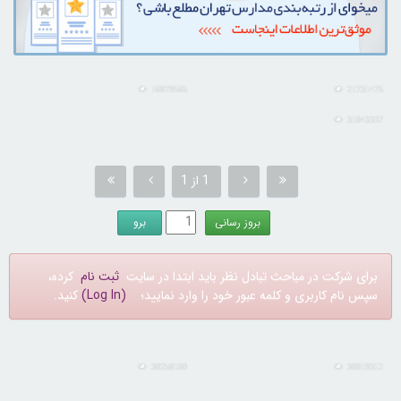
16879565
21731475
31043337
1 از 1
برای شرکت در مباحث تبادل نظر باید ابتدا در سایت
ثبت نام
کرده،
سپس نام کاربری و کلمه عبور خود را وارد نمایید؛
(Log In)
کنید.
30258180
30819312