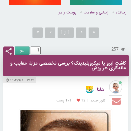
زیباکده
زیبایی و سلامت
پوست و مو
1 از 1
257
کاشت ابرو یا میکروبلیدینگ؟ بررسی تخصصی مزایا، معایب و
ماندگاری هر روش
۱۷:۲۹ ۱۴۰۴/۹/۸
هلنا
کاربر جديد
|
12
|
171 پست