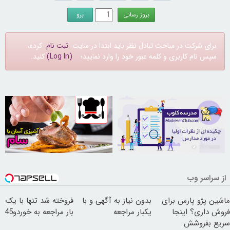
برای شرکت در مباحث تبادل نظر باید ابتدا در سایت
ثبت نام
کرده،
سپس نام کاربری و کلمه عبور خود را وارد نمایید؛
(Log In)
کنید.
30253385
21726680
از سراسر وب
ماشین پژو پارس برای
بدون نیاز به آگهی و با
فروخته شد تنها با یک
فروش داری؟ اینجا
یکبار مراجعه
بار مراجعه به خوردو45
سریع بفروشش