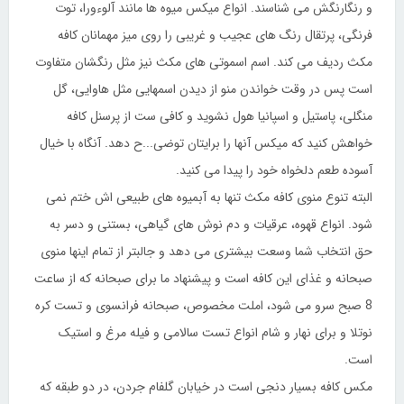
و رنگارنگش می شناسند. انواع میکس میوه ها مانند آلوءورا، توت
فرنگی، پرتقال رنگ های عجیب و غریبی را روی میز مهمانان کافه
مکث ردیف می کند. اسم اسموتی های مکث نیز مثل رنگشان متفاوت
است پس در وقت خواندن منو از دیدن اسمهایی مثل هاوایی، گل
منگلی، پاستیل و اسپانیا هول نشوید و کافی ست از پرسنل کافه
خواهش کنید که میکس آنها را برایتان توضی
...
ح دهد. آنگاه با خیال
آسوده طعم دلخواه خود را پیدا می کنید.
البته تنوع منوی کافه مکث تنها به آبمیوه های طبیعی اش ختم نمی
شود. انواع قهوه، عرقیات و دم نوش های گیاهی، بستنی و دسر به
حق انتخاب شما وسعت بیشتری می دهد و جالبتر از تمام اینها منوی
صبحانه و غذای این کافه است و پیشنهاد ما برای صبحانه که از ساعت
8 صبح سرو می شود، املت مخصوص، صبحانه فرانسوی و تست کره
نوتلا و برای نهار و شام انواع تست سالامی و فیله مرغ و استیک
است.
مکس کافه بسیار دنجی است در خیابان گلفام جردن، در دو طبقه که