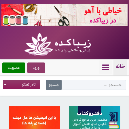
10720658
خانه
ورود
عضویت