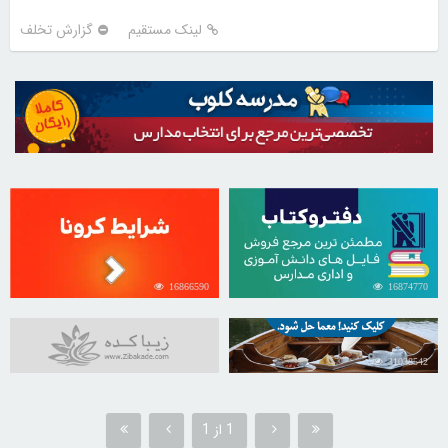
لینک مستقیم
گزارش تخلف
16866590
16874770
31038542
1 از 1