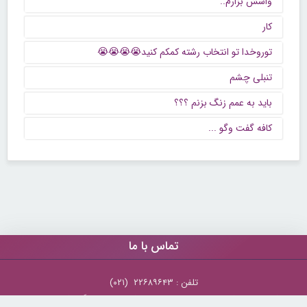
واسش بزارم..
کار
توروخدا تو انتخاب رشته کمکم کنید😭😭😭😭
تنبلی چشم
باید به عمم زنگ بزنم ؟؟؟
كافه گفت وگو ...
تماس با ما
تلفن : ۲۲۶۸۹۶۴۳ (۰۲۱)
شنبه تا چهارشنبه از ساعت 9 تا 5 منتظر شنیدن صدای گرم شما هستیم.