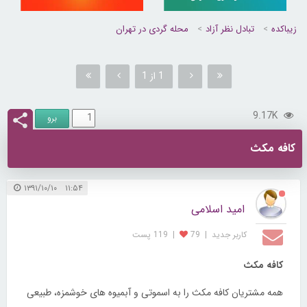
زیباکده
تبادل نظر آزاد
محله گردی در تهران
1 از 1
9.17K
کافه مکث
۱۱:۵۴ ۱۳۹۱/۱۰/۱۰
امید اسلامی
کاربر جديد
|
79
|
119 پست
کافه مکث
همه مشتریان کافه مکث را به اسموتی و آبمیوه های خوشمزه، طبیعی