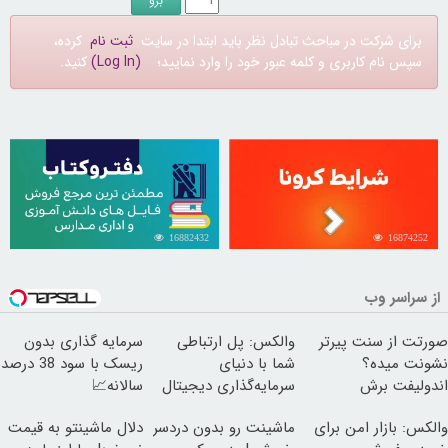
برای شرکت در مباحث تبادل نظر باید ابتدا در سایت
ثبت نام
کرده،
سپس نام کاربری و کلمه عبور خود را وارد نمایید؛
(Log In)
کنید.
16882432
16874252
از سراسر وب
صورتت از سنت پیرتر
والکس: پل ارتباطی
سرمایه گذاری بدون
نشونت میده؟
شما با دنیای
ریسک با سود 38 درصد
اندولیفت برش
سرمایه‌گذاری دیجیتال
سالانه📈
می‌گردونه 🔰
والکس: بازار امن برای
ماشینت رو بدون دردسر
دلال ماشینتو به قیمت