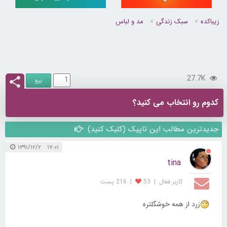
زیباکده
سبک زندگی
مد و لباس
27.7K
کدوم رو انتخاب می کنید؟
جدیدترین مطالب این تاپیک (کلیک کنید)
۱۷:۰۱ ۱۳۹۱/۱۲/۲
tina
کاربر فعال
|
53
|
216 پست
زرد از همه خوشگلتره