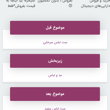
خرید و فروش
بفروش | بدون کمسیون
نمیخره! بیا اینجا به
دارایی‌های دیجیتال
😍
قیمت بفروش*فقط
خریدار واقعی*
موضوع قبل
ست لباس سرخابی
زیربخش
مد و لباس
موضوع بعد
ست لباس سفید