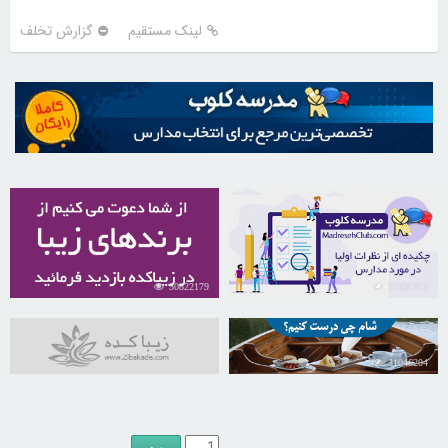
لینک مستقیم
گزارش تخلف
30822179
21734342
31046204