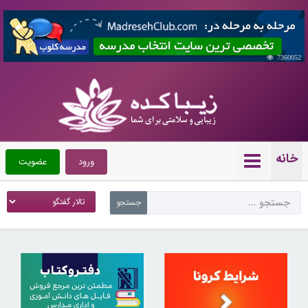
7360052
خانه
ورود
عضویت