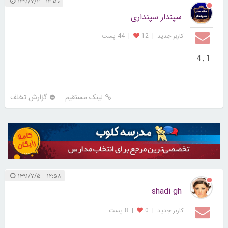
۱۳:۵۰ ۱۳۹۱/۷/۲
سپندار سپنداری
کاربر جديد
|
12
|
44 پست
1 , 4
لینک مستقیم
گزارش تخلف
۱۲:۵۸ ۱۳۹۱/۷/۵
shadi gh
کاربر جديد
|
0
|
8 پست