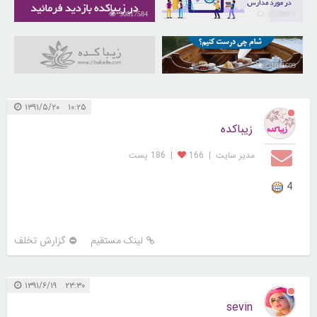
30817584
21729747
31041609
۱۰:۲۵ ۱۳۹۱/۵/۲۰
زیباکده
مدیر سایت
|
166
|
186 پست
4
لینک مستقیم
گزارش تخلف
۲۳:۳۰ ۱۳۹۱/۶/۱۹
sevin