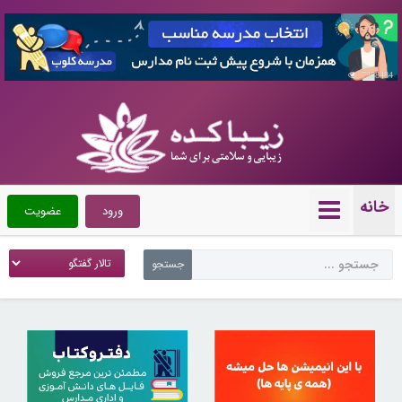
7358484
خانه
ورود
عضویت