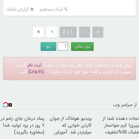
لینک مستقیم
گزارش تخلف
1 از 2
برای شرکت در مباحث تبادل نظر باید ابتدا در سایت
ثبت نام
کرده،
سپس نام کاربری و کلمه عبور خود را وارد نمایید؛
(Log In)
کنید.
از سراسر وب
نجات دهنده شما از
ویدیو هولناک از جوان
پماد درمان جای زخم در
پیری! کرم جوانساز
کارتن خوابی که
۷ روز در یزد تولید شد!
جلبک 50%تخفیف
میلیاردر شد. آموزش
(مشاوره بگیرید)
رایگان