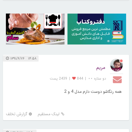
30256452
16877837
۱۴:۵۸ ۱۳۹۱/۶/۲۶
مریم
دو ستاره ⋆⋆
|
844
|
2439 پست
همه رنگاشو دوست دارم مدل 4 و 2
لینک مستقیم
گزارش تخلف