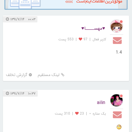
۰۰:۰۳ ۱۳۹۱/۷/۱۴
♥مهســــا♥
کاربر فعال
|
97
|
553 پست
1.4
لینک مستقیم
گزارش تخلف
۱۰:۳۷ ۱۳۹۱/۷/۱۴
ailin
یک ستاره ⋆
|
23
|
310 پست