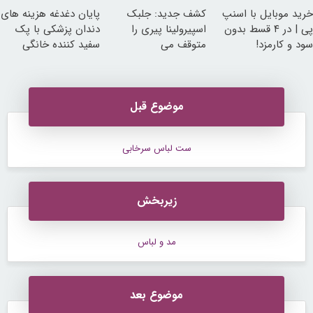
خرید موبایل با اسنپ
کشف جدید: جلبک
پایان دغدغه هزینه های
پی | در ۴ قسط بدون
اسپیرولینا پیری را
دندان پزشکی با پک
سود و کارمزد!
متوقف می
سفید کننده خانگی
کند50%تخفیف
موضوع قبل
ست لباس سرخابی
زیربخش
مد و لباس
موضوع بعد