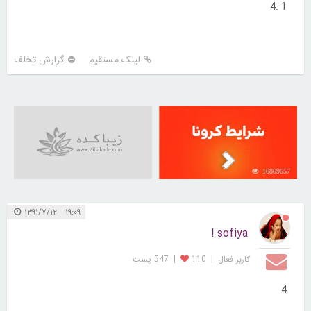
1 .4
لینک مستقیم
گزارش تخلف
16869657
۱۹:۰۹ ۱۳۹۱/۷/۱۲
sofiya !
کاربر فعال
|
110
|
547 پست
4