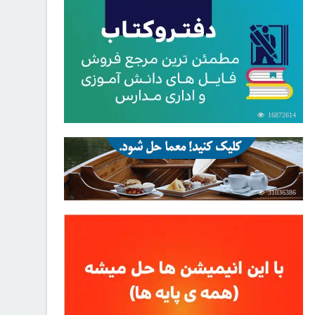
16872614
31036386