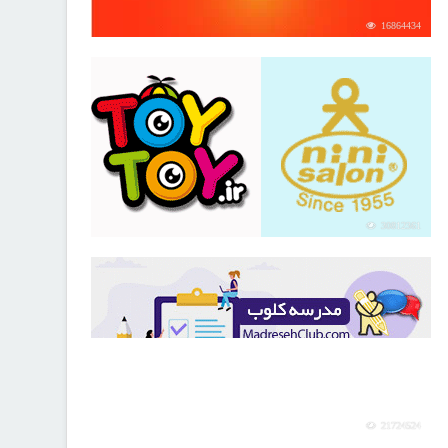
16864434
30812361
21724524