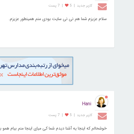
کاربر جديد
|
5
|
7 پست
سلام عزیزم شما هم نی نی سایت بودی منم همینطور عزیزم.
Hani
کاربر جديد
|
5
|
7 پست
خوشحالم که اینجا یه آشنا دیدم شما کی میای اینجا منم بیام همو بب