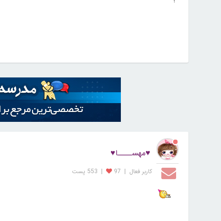
؟
♥مهســــا♥
کاربر فعال
|
97
|
553 پست