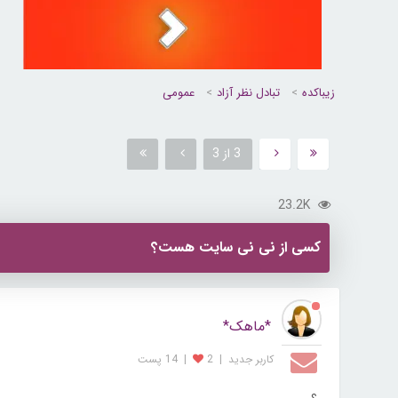
زیباکده
تبادل نظر آزاد
عمومی
3 از 3
23.2K
کسی از نی نی سایت هست؟
*ماهک*
کاربر جديد
|
2
|
14 پست