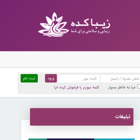
ثبت نام
مرا به خاطر بسپار
کلمه عبورم را فراموش کرده ام!
تبلیغات