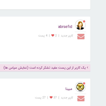
abrsefid
کاربر جديد
|
2
|
4 پست
یک کاربر از این پست مفید تشکر کرده است (نمایش سپاس ها)
مبینا
کاربر جديد
|
37
|
27 پست