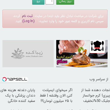
برای شرکت در مباحث تبادل نظر باید ابتدا در سایت
ثبت نام
کرده،
سپس نام کاربری و کلمه عبور خود را وارد نمایید؛
(Log In)
کنید.
30256434
از سراسر وب
نجات دهنده شما از
اگر میخوای ایمپلنت
پایان دغدغه هزینه های
پیری! کرم جوانساز
کنی الان وقتشه | فقط
دندان پزشکی با پک
جلبک 50%تخفیف
با ۲۵ میلیون تومان!!!
سفید کننده خانگی