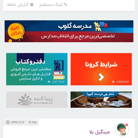
لینک مستقیم
گزارش تخلف
16877819
16869639
31041591
۱۹:۳۵ ۱۳۹۲/۲/۷
جینگیل بلا