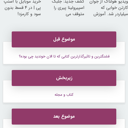
ویدیو هولناک از جوان
کشف جدید: جلبک
خرید موبایل با اسنپ
کارتن خوابی که
اسپیرولینا پیری را
پی | در ۴ قسط بدون
میلیاردر شد. آموزش
متوقف می
سود و کارمزد!
رایگان
کند50%تخفیف
موضوع قبل
قشنگترین و تاثیرگذارترین کتابی که تا الان خوندید چی بوده؟
زیربخش
کتاب و مجله
موضوع بعد