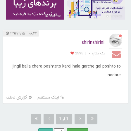
30817566
21729729
۰۸:۴۲ ۱۳۹۳/۲/۱۵
shirinshirini
یک ستاره ⋆
|
2595
jingil balla chera poshteto kardi hala garche gol poshto ro
nadare
لینک مستقیم
گزارش تخلف
1 از 1