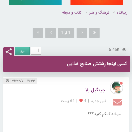
زیباکده
فرهنگ و هنر
کتاب و مجله
1 از 1
6.46K
کسی اینجا رشتش صنایع غذایی
۱۹:۳۳ ۱۳۹۲/۲/۷
جینگیل بلا
کاربر جديد
|
4
|
64 پست
میشه کمکم کنید؟؟؟