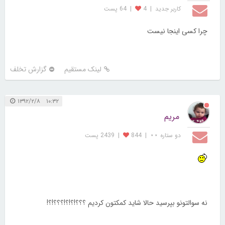
کاربر جديد
|
4
|
64 پست
چرا کسی اینجا نیست
لینک مستقیم
گزارش تخلف
۱۰:۳۲ ۱۳۹۲/۲/۸
مریم
دو ستاره ⋆⋆
|
844
|
2439 پست
نه سوالتونو بپرسید حالا شاید کمکتون کردیم ؟؟؟!؟!؟!؟؟؟!؟!