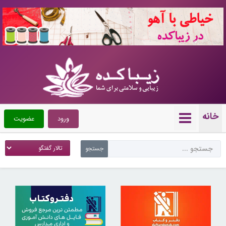
10721658
خانه
ورود
عضویت