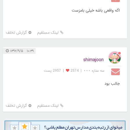
اگه واقعی باشه خیلی بامزست
لینک مستقیم
گزارش تخلف
۱۰:۳۹ ۱۳۹۲/۹/۵
shimajoon
سه ستاره ⋆⋆⋆
|
2574
|
2957 پست
جالب بود
لینک مستقیم
گزارش تخلف