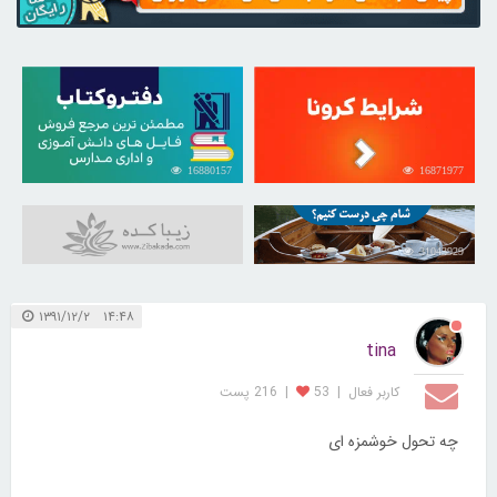
16880157
16871977
31043929
۱۴:۴۸ ۱۳۹۱/۱۲/۲
tina
کاربر فعال
|
53
|
216 پست
چه تحول خوشمزه ای