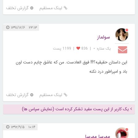
لینک مستقیم
گزارش تخلف
۲۳:۱۳ ۱۳۹۱/۱۲/۶
سولماز
یک ستاره ⋆
|
836
|
1199 پست
این داستان حقیقیه؟!!! فوق العادست. من که عاشق چایم دست اون
باد و امپراطور درد نکنه
لینک مستقیم
گزارش تخلف
یک کاربر از این پست مفید تشکر کرده است (نمایش سپاس ها)
۱۰:۱۴ ۱۳۹۲/۹/۵
مهرسا مهرسا