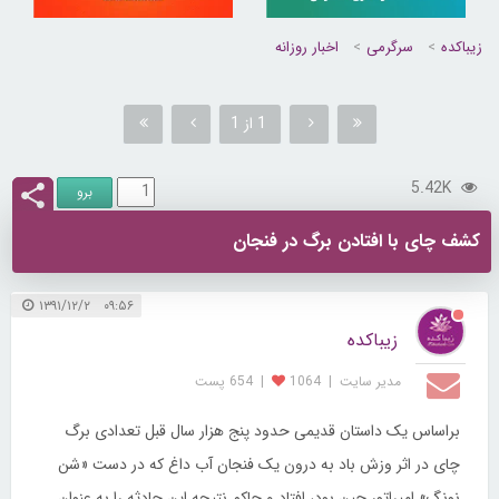
زیباکده
سرگرمی
اخبار روزانه
1 از 1
5.42K
کشف چای با افتادن برگ در فنجان
۰۹:۵۶ ۱۳۹۱/۱۲/۲
زیباکده
مدیر سایت
|
1064
|
654 پست
براساس یک داستان قدیمی حدود پنج هزار سال قبل تعدادی برگ
چای در اثر وزش باد به درون یک فنجان آب داغ که در دست «شن
نونگ» امپراتور چین بود، افتاد و حاکم نتیجه این حادثه را به عنوان