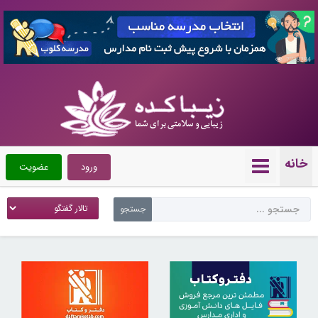
7359284
خانه
ورود
عضویت