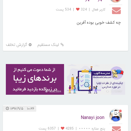
کاربر فعال
|
324
|
534 پست
چه کشف خوبی بوده آفرین
لینک مستقیم
گزارش تخلف
30819904
21732067
۱۰:۳۶ ۱۳۹۲/۹/۵
Nanayi joon
پنج ستاره ⋆⋆⋆⋆⋆
|
4285
|
6357 پست