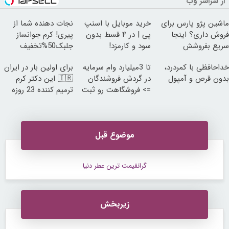
از سراسر وب
ماشین پژو پارس برای
خرید موبایل با اسنپ
نجات دهنده شما از
فروش داری؟ اینجا
پی | در ۴ قسط بدون
پیری! کرم جوانساز
سریع بفروشش
سود و کارمزد!
جلبک50%تخفیف
خداحافظی با کمردرد،
تا 3میلیارد وام سرمایه
برای اولین بار در ایران
بدون قرص و آمپول
در گردش فروشندگان
🇮🇷 این دکتر کرم
=> فروشگاهت رو ثبت
ترمیم کننده 23 روزه
کن
ساخت!
موضوع قبل
گرانقیمت ترین عطر دنیا
زیربخش