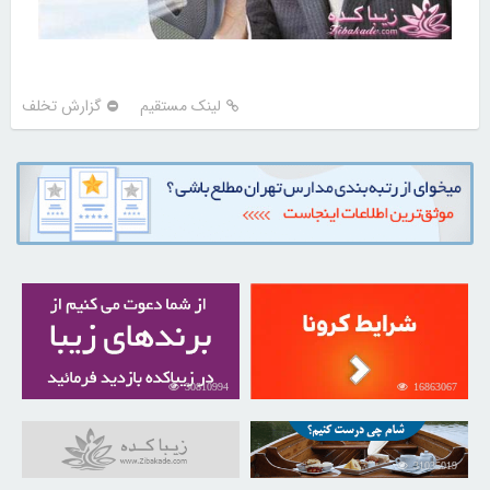
لینک مستقیم
گزارش تخلف
30810994
16863067
31035019