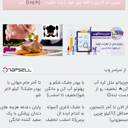
سپس نام کاربری و کلمه عبور خود را وارد نمایید؛
(Log In)
کنید.
30249862
21723157
از سراسر وب
چربیاتو مثل کره آب
با پودر جلبک شکم و
تا آخر جام جهانی با
کن🔥 تخفیف رو از
پهلوتو آب کن و مانکن
پودر جلبک7 کیلو لاغر
دست نده😉
شو(تخفیف تا امشب)
شو
از الان تا آخر تابستون
با جلبک لاغری 3سوته
پایان دغدغه هزینه های
حداقل 12کیلو چربی
به اندام ایده ال
دندان پزشکی با پک
میسوزونی!
برس(تا امشب تخفیف
سفید کننده خانگی
ویژه)