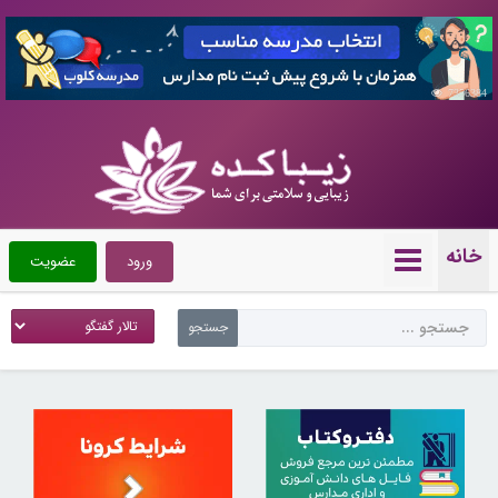
7356384
خانه
ورود
عضویت