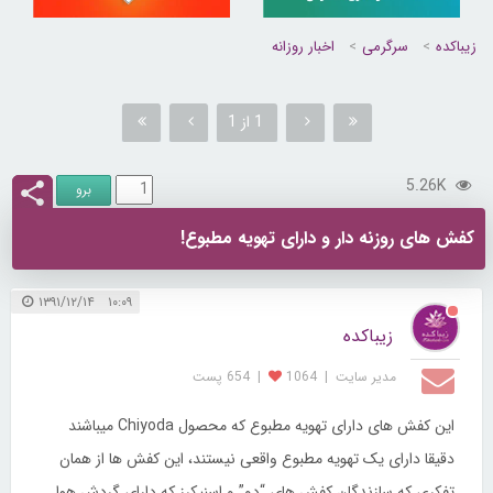
زیباکده
سرگرمی
اخبار روزانه
1 از 1
5.26K
کفش های روزنه دار و دارای تهویه مطبوع!
۱۰:۰۹ ۱۳۹۱/۱۲/۱۴
زیباکده
مدیر سایت
|
1064
|
654 پست
این کفش­ های دارای تهویه مطبوع که محصول Chiyoda می­باشند
دقیقا دارای یک تهویه مطبوع واقعی نیستند، این کفش ها از همان
تفکری که سازندگان کفش­ های “دو” و اسنیکرز که دارای گردش هوا