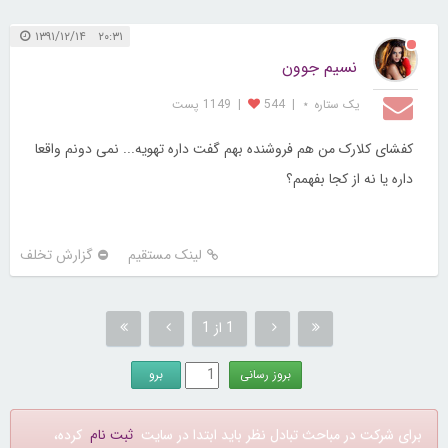
۲۰:۳۱ ۱۳۹۱/۱۲/۱۴
نسیم جوون
یک ستاره ⋆
|
544
|
1149 پست
کفشای کلارک من هم فروشنده بهم گفت داره تهویه... نمی دونم واقعا
داره یا نه از کجا بفهمم؟
لینک مستقیم
گزارش تخلف
1 از 1
برای شرکت در مباحث تبادل نظر باید ابتدا در سایت
ثبت نام
کرده،