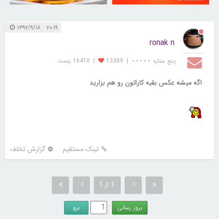
۲۰:۱۹ ۱۳۹۲/۹/۱۸
ronak n
پنج ستاره ⋆⋆⋆⋆⋆
|
13389
|
16410 پست
اگه میشه عکس بقیه کاراتون رو هم بزارید
لینک مستقیم
گزارش تخلف
1 از 1