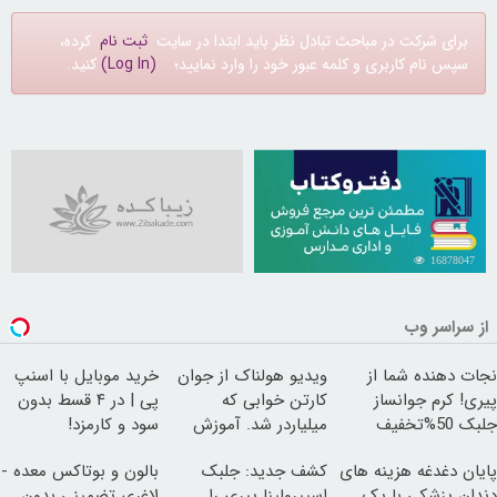
برای شرکت در مباحث تبادل نظر باید ابتدا در سایت
ثبت نام
کرده،
سپس نام کاربری و کلمه عبور خود را وارد نمایید؛
(Log In)
کنید.
16878047
از سراسر وب
نجات دهنده شما از
ویدیو هولناک از جوان
خرید موبایل با اسنپ
پیری! کرم جوانساز
کارتن خوابی که
پی | در ۴ قسط بدون
جلبک 50%تخفیف
میلیاردر شد. آموزش
سود و کارمزد!
رایگان
پایان دغدغه هزینه های
کشف جدید: جلبک
بالون و بوتاکس معده -
دندان پزشکی با پک
اسپیرولینا پیری را
لاغری تضمینی بدون