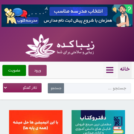
7358551
خانه
ورود
عضویت