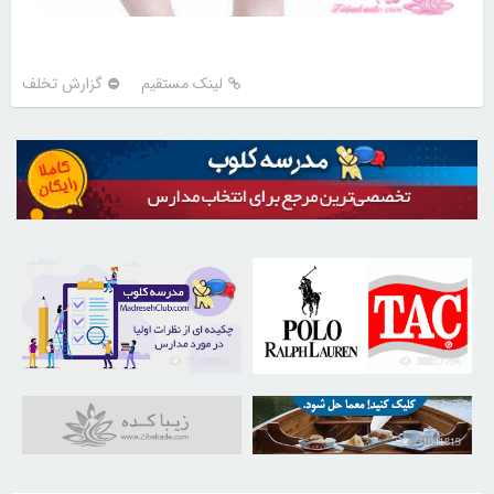
لینک مستقیم
گزارش تخلف
21729957
30817794
31041819