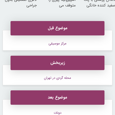
سفید کننده خانگی
متوقف می
جراحی
کند50%تخفیف
موضوع قبل
مرکز موسیقی
زیربخش
محله گردی در تهران
موضوع بعد
دونات