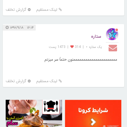
لینک مستقیم
گزارش تخلف
۱۶:۱۴ ۱۳۹۲/۹/۱۸
ستاره
یک ستاره ⋆
|
314
|
1473 پست
ممممممممممممممممممممممنون حتماً سر میزنم
لینک مستقیم
گزارش تخلف
30256662
16869867