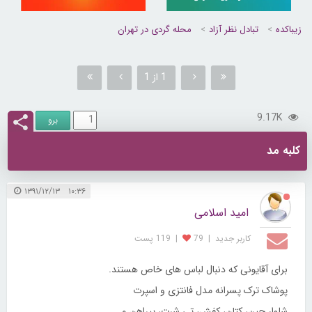
زیباکده
تبادل نظر آزاد
محله گردی در تهران
1 از 1
9.17K
کلبه مد
۱۰:۳۶ ۱۳۹۱/۱۲/۱۳
امید اسلامی
کاربر جديد
|
79
|
119 پست
برای آقایونی که دنبال لباس های خاص هستند.
پوشاک ترک پسرانه مدل فانتزی و اسپرت
شلوار جین، کتان، کفش، تی شرت، پیراهن و ...