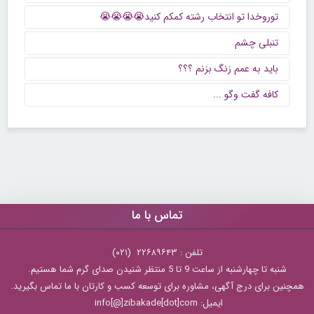
توروخدا تو انتخاب رشته کمکم کنید😭😭😭😭
تنبلی چشم
باید به عمم زنگ بزنم ؟؟؟
كافه گفت وگو ...
تماس با ما
تلفن : ۲۲۶۸۹۶۴۳ (۰۲۱)
شنبه تا چهارشنبه از ساعت 9 تا 5 منتظر شنیدن صدای گرم شما هستیم.
همچنین برای درج آگهی، مشاوره برای توسعه کسب و کارتان با ما تماس بگیرید.
ایمیل: info[@]zibakade[dot]com