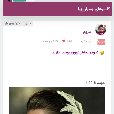
گلسرهای بسیار زیبا
۱۵:۱۲ ۱۳۹۲/۲/۳۰
مریم
دو ستاره ⋆⋆
|
844
|
2439 پست
کدومو بیشتر دووووووست دارید
خودم 4.11.6