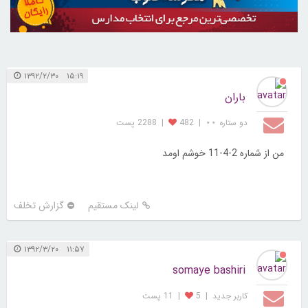
۱۵:۱۹ ۱۳۹۲/۲/۳۰
باران
دو ستاره ⋆⋆
|
482
|
2288 پست
من از شماره 2-4-11 خوشم اومد
لینک مستقیم
گزارش تخلف
۱۱:۵۷ ۱۳۹۲/۳/۲۰
somaye bashiri
کاربر جديد
|
5
|
11 پست