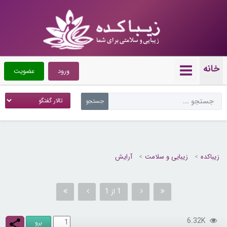
خانه
ورود
عضویت
زیباکده
زیبایی و سلامت
آرایش
1 از 1
6.32K