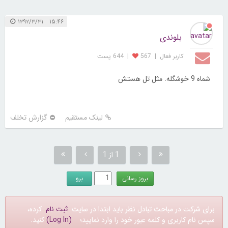
۱۵:۴۶ ۱۳۹۲/۳/۳۱
بلوندی
کاربر فعال
|
567
|
644 پست
شماه 9 خوشگله. مثل تل هستش
لینک مستقیم
گزارش تخلف
1 از 1
برای شرکت در مباحث تبادل نظر باید ابتدا در سایت
ثبت نام
کرده،
سپس نام کاربری و کلمه عبور خود را وارد نمایید؛
(Log In)
کنید.