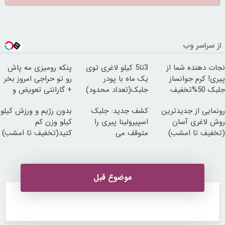
از سراسر وب
نجات دهنده شما از
3تا5 کیلو لاغری توی
پنکه رومیزی مه پاش
پیری! کرم جوانساز
یک ماه با پودر
رو تو حراجی امروز بخر
جلبک 50%تخفیف
جلبک(تعداد محدود)
+ گارانتی تعویض و
برگشت🔥
رونمایی از جدیدترین
کشف جدید: جلبک
بدون رژیم و ورزش کیلو
روش لاغری آسان
اسپیرولینا پیری را
کیلو وزن کم
(تخفیف تا امشب)
متوقف می
کنید(تخفیف تا امشب)
کند50%تخفیف
موضوع قبل