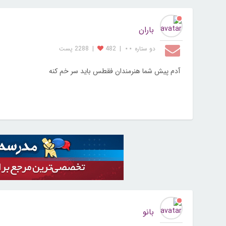
باران
دو ستاره ⋆⋆
|
482
|
2288 پست
آدم پیش شما هنرمندان فقطس باید سر خم کنه
بانو