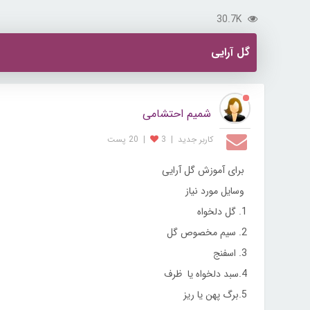
30.7K
گل آرایی
شمیم احتشامی
کاربر جديد
|
3
|
20 پست
برای آموزش گل آرایی
وسایل مورد نیاز
1. گل دلخواه
2. سیم مخصوص گل
3. اسفنج
4.سبد دلخواه یا ظرف
5.برگ پهن یا ریز