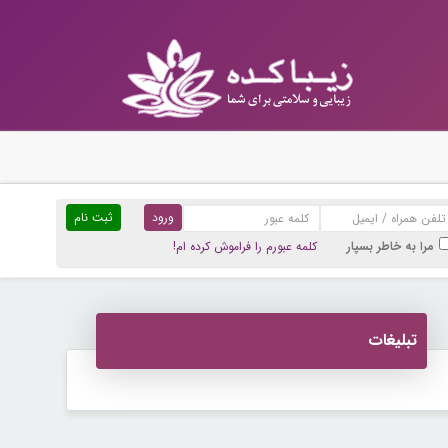
ثبت نام
مرا به خاطر بسپار
کلمه عبورم را فراموش کرده ام!
تبلیغات